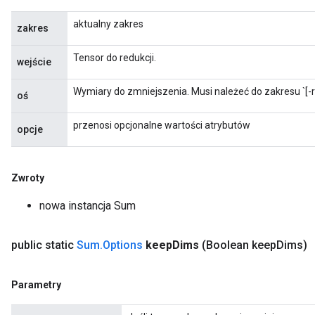
aktualny zakres
zakres
Tensor do redukcji.
wejście
Wymiary do zmniejszenia. Musi należeć do zakresu `[-ra
oś
przenosi opcjonalne wartości atrybutów
opcje
Zwroty
nowa instancja Sum
public static
Sum
.
Options
keep
Dims
(Boolean keep
Dims)
Parametry