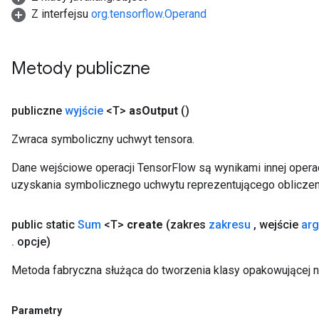
Z interfejsu
org.tensorflow.Operand
Metody publiczne
publiczne
wyjście
<T>
as
Output
()
Zwraca symboliczny uchwyt tensora.
Dane wejściowe operacji TensorFlow są wynikami innej operac
uzyskania symbolicznego uchwytu reprezentującego obliczen
public static
Sum
<T>
create
(zakres
zakresu
,
wejście
ar
.
opcje)
Metoda fabryczna służąca do tworzenia klasy opakowującej 
Parametry