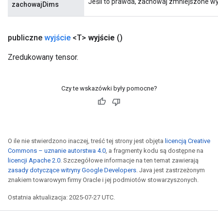
Jeśli to prawda, zachowaj zmniejszone wy
zachowajDims
publiczne
wyjście
<T>
wyjście
()
Zredukowany tensor.
Czy te wskazówki były pomocne?
O ile nie stwierdzono inaczej, treść tej strony jest objęta
licencją Creative
Commons – uznanie autorstwa 4.0
, a fragmenty kodu są dostępne na
licencji Apache 2.0
. Szczegółowe informacje na ten temat zawierają
zasady dotyczące witryny Google Developers
. Java jest zastrzeżonym
znakiem towarowym firmy Oracle i jej podmiotów stowarzyszonych.
Ostatnia aktualizacja: 2025-07-27 UTC.