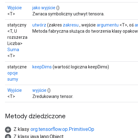
Wyjście
jako wyjście
()
<T>
Zwraca symboliczny uchwyt tensora.
statyczny
utwórz
(zakres
zakresu
, wejście
argumentu
<T>, oś
a
<T, U
Metoda fabryczna służąca do tworzenia klasy opakow
rozszerza
Liczba>
Suma
<T>
statyczne
keepDims
(wartość logiczna keepDims)
opcje
sumy
Wyjście
wyjście
()
<T>
Zredukowany tensor.
Metody dziedziczone
Z klasy
org.tensorflow.op.PrimitiveOp
Z klasy java.lang.Object