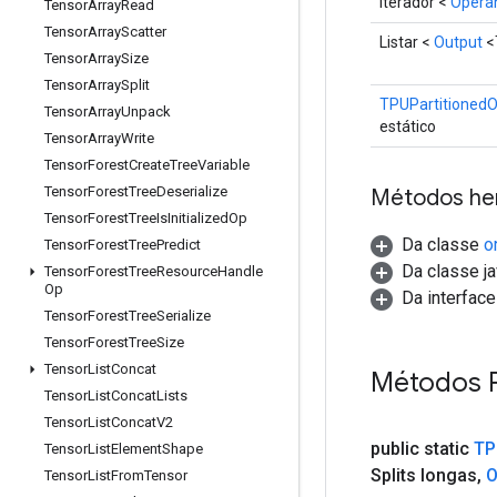
Iterador <
Opera
Tensor
Array
Read
Tensor
Array
Scatter
Listar <
Output
<
Tensor
Array
Size
Tensor
Array
Split
TPUPartitionedO
Tensor
Array
Unpack
estático
Tensor
Array
Write
Tensor
Forest
Create
Tree
Variable
Tensor
Forest
Tree
Deserialize
Métodos he
Tensor
Forest
Tree
Is
Initialized
Op
Da classe
o
Tensor
Forest
Tree
Predict
Da classe ja
Tensor
Forest
Tree
Resource
Handle
Op
Da interface 
Tensor
Forest
Tree
Serialize
Tensor
Forest
Tree
Size
Tensor
List
Concat
Métodos 
Tensor
List
Concat
Lists
Tensor
List
Concat
V2
public static
TP
Tensor
List
Element
Shape
Splits longas
,
O
Tensor
List
From
Tensor