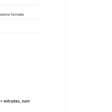
 mesmo formato.
> entradas
,
num