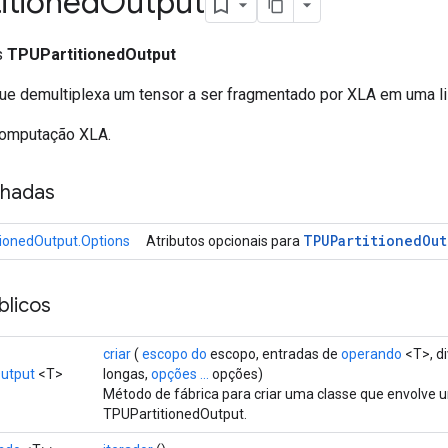
itioned
Output
ss
TPUPartitionedOutput
e demultiplexa um tensor a ser fragmentado por XLA em uma li
computação XLA.
nhadas
TPUPartitioned
Out
ionedOutput.Options
Atributos opcionais para
licos
criar
(
escopo do
escopo, entradas de
operando
<T>, d
utput
<T>
longas,
opções ...
opções)
Método de fábrica para criar uma classe que envolve
TPUPartitionedOutput.