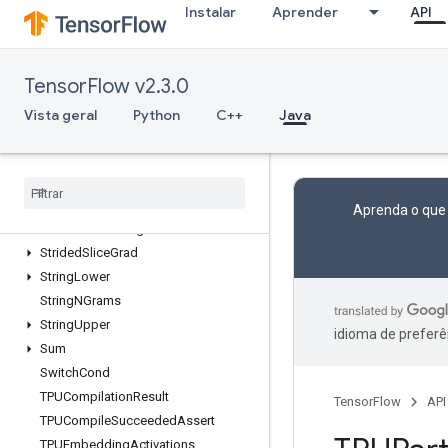
Instalar
Aprender
API
StatelessRandomBinomial
StatelessRandomGammaV2
StatelessRandomPoisson
TensorFlow v2.3.0
StatelessRandomUniformFullInt
StatelessSampleDistortedBoundingBox
Vista geral
Python
C++
Java
StatsAggregatorHandleV2
Stats
Aggregator
Set
Summary
Writer
Stop
Gradient
Strided
Slice
Aprenda o que
Strided
Slice
Assign
Strided
Slice
Grad
String
Lower
String
NGrams
String
Upper
idioma de preferê
Sum
Switch
Cond
TPUCompilation
Result
TensorFlow
API
TPUCompile
Succeeded
Assert
TPUEmbedding
Activations