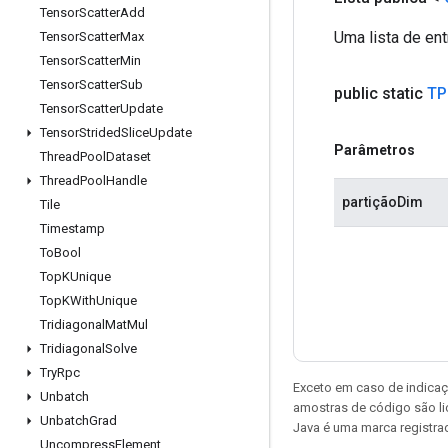
Tensor
Scatter
Add
Uma lista de en
Tensor
Scatter
Max
Tensor
Scatter
Min
Tensor
Scatter
Sub
public static
TP
Tensor
Scatter
Update
Tensor
Strided
Slice
Update
Parâmetros
Thread
Pool
Dataset
Thread
Pool
Handle
partiçãoDim
Tile
Timestamp
To
Bool
Top
KUnique
Top
KWith
Unique
Tridiagonal
Mat
Mul
Tridiagonal
Solve
Try
Rpc
Exceto em caso de indicaç
Unbatch
amostras de código são l
Unbatch
Grad
Java é uma marca registrad
Uncompress
Element