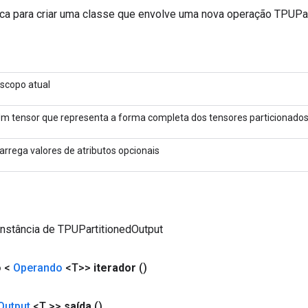
ca para criar uma classe que envolve uma nova operação TPUPar
scopo atual
m tensor que representa a forma completa dos tensores particionados
arrega valores de atributos opcionais
instância de TPUPartitionedOutput
o <
Operando
<T>>
iterador
()
Output
<T >>
saída
()