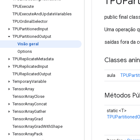
TPUPart
TPUExecute
TPUExecute
And
Update
Variables
public final cla
TPUOrdinal
Selector
Uma operação qu
TPUPartitioned
Input
TPUPartitioned
Output
saídas fora da 
Visão geral
Options
Classes ani
TPUReplicate
Metadata
TPUReplicated
Input
TPUReplicated
Output
aula
TPUPartit
Temporary
Variable
Tensor
Array
Métodos Púb
Tensor
Array
Close
Tensor
Array
Concat
static <T>
Tensor
Array
Gather
TPUPartitionedO
Tensor
Array
Grad
Tensor
Array
Grad
With
Shape
Tensor
Array
Pack