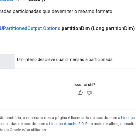
tradas particionadas que devem ter o mesmo formato.
UPartitioned
Output
.
Options
partition
Dim
(Long partition
Dim)
Um inteiro descreve qual dimensão é particionada.
Isso foi útil?
ão contrária, o conteúdo desta página é licenciado de acordo com a
Licença 
icenciadas de acordo com a
Licença Apache 2.0
. Para mais detalhes, consult
a da Oracle e/ou afiliadas.