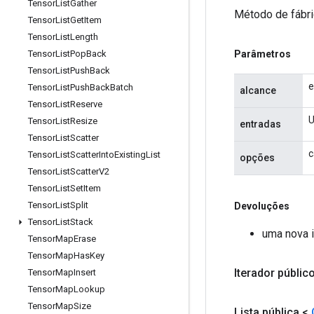
Tensor
List
Gather
Método de fábri
Tensor
List
Get
Item
Tensor
List
Length
Parâmetros
Tensor
List
Pop
Back
Tensor
List
Push
Back
e
Tensor
List
Push
Back
Batch
alcance
Tensor
List
Reserve
U
Tensor
List
Resize
entradas
Tensor
List
Scatter
c
Tensor
List
Scatter
Into
Existing
List
opções
Tensor
List
Scatter
V2
Tensor
List
Set
Item
Tensor
List
Split
Devoluções
Tensor
List
Stack
uma nova 
Tensor
Map
Erase
Tensor
Map
Has
Key
Iterador públic
Tensor
Map
Insert
Tensor
Map
Lookup
Tensor
Map
Size
Lista pública <