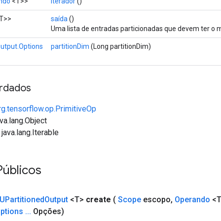
ndo
<T>>
iterador
()
T>>
saída
()
Uma lista de entradas particionadas que devem ter o
utput.Options
partitionDim
(Long partitionDim)
rdados
rg.tensorflow.op.PrimitiveOp
va.lang.Object
java.lang.Iterable
Públicos
UPartitioned
Output
<T>
create
(
Scope
escopo
,
Operando
<T
ptions
.
.
.
Opções)