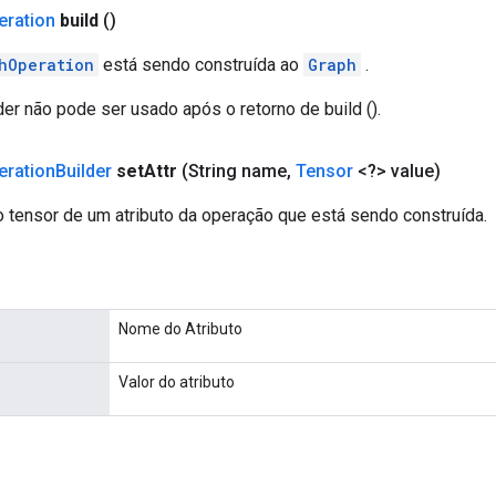
eration
build
()
hOperation
está sendo construída ao
Graph
.
er não pode ser usado após o retorno de build ().
eration
Builder
set
Attr
(String name
,
Tensor
<?> value)
o tensor de um atributo da operação que está sendo construída.
Nome do Atributo
Valor do atributo