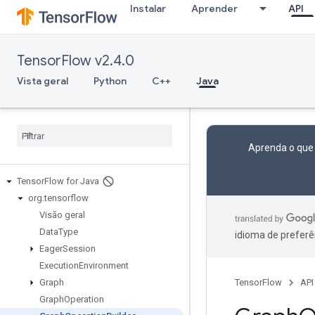
Instalar
Aprender
API
TensorFlow v2.4.0
Vista geral
Python
C++
Java
Aprenda o que
Tensor
Flow for Java
org
.
tensorflow
Visão geral
Data
Type
idioma de preferê
Eager
Session
Execution
Environment
Graph
TensorFlow
API
Graph
Operation