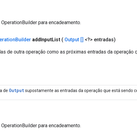
a OperationBuilder para encadeamento.
eration
Builder
add
Input
List
(
Output []
<?> entradas)
das de outra operação como as próximas entradas da operação 
Output
ta de
supostamente as entradas da operação que está sendo co
a OperationBuilder para encadeamento.