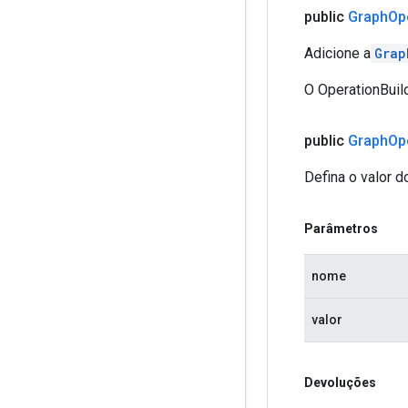
public
Graph
Op
Adicione a
Grap
O OperationBuild
public
Graph
Op
Defina o valor d
Parâmetros
nome
valor
Devoluções