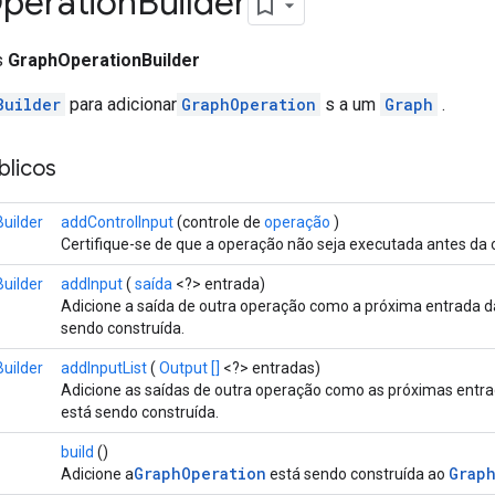
peration
Builder
ss
GraphOperationBuilder
Builder
para adicionar
GraphOperation
s a um
Graph
.
licos
uilder
addControlInput
(controle de
operação
)
Certifique-se de que a operação não seja executada antes da 
uilder
addInput
(
saída
<?> entrada)
Adicione a saída de outra operação como a próxima entrada 
sendo construída.
uilder
addInputList
(
Output []
<?> entradas)
Adicione as saídas de outra operação como as próximas entr
está sendo construída.
build
()
GraphOperation
Grap
Adicione a
está sendo construída ao