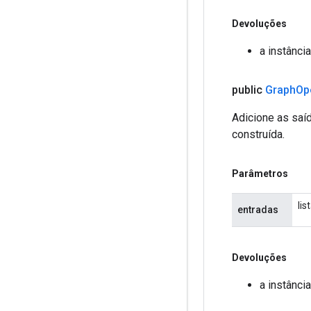
Devoluções
a instânci
public
Graph
Op
Adicione as saí
construída.
Parâmetros
lis
entradas
Devoluções
a instânci