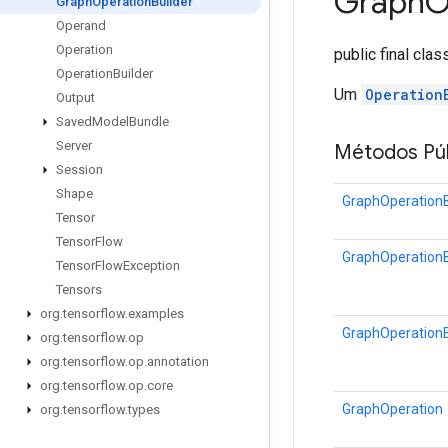
Graph
O
Graph
Operation
Builder
Operand
Operation
public final cla
Operation
Builder
Um
Operation
Output
Saved
Model
Bundle
Server
Métodos Púb
Session
Shape
GraphOperationB
Tensor
Tensor
Flow
GraphOperationB
Tensor
Flow
Exception
Tensors
org
.
tensorflow
.
examples
GraphOperationB
org
.
tensorflow
.
op
org
.
tensorflow
.
op
.
annotation
org
.
tensorflow
.
op
.
core
GraphOperation
org
.
tensorflow
.
types