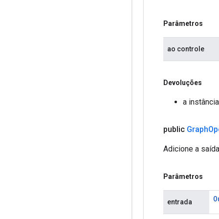
Parâmetros
ao controle
Devoluções
a instânci
public
Graph
Op
Adicione a saíd
Parâmetros
O
entrada