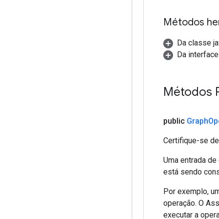
Métodos he
Da classe ja
Da interfac
Métodos 
public
Graph
Op
Certifique-se d
Uma entrada de 
está sendo cons
Por exemplo, um
operação. O Ass
executar a oper