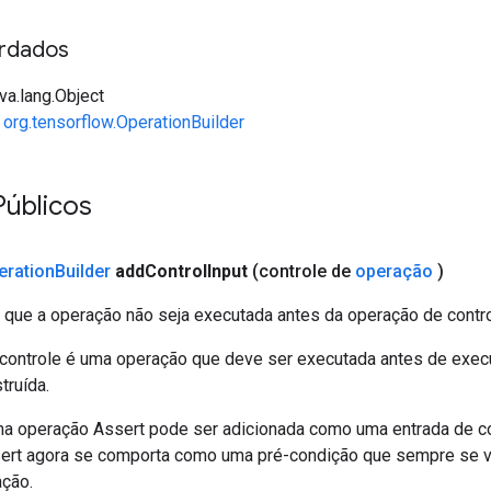
rdados
va.lang.Object
e
org.tensorflow.OperationBuilder
Públicos
eration
Builder
add
Control
Input
(controle de
operação
)
e que a operação não seja executada antes da operação de contro
controle é uma operação que deve ser executada antes de exec
truída.
a operação Assert pode ser adicionada como uma entrada de co
ert agora se comporta como uma pré-condição que sempre se ve
ação.