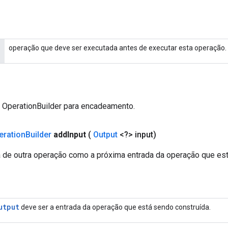
operação que deve ser executada antes de executar esta operação.
a OperationBuilder para encadeamento.
eration
Builder
add
Input
(
Output
<?> input)
a de outra operação como a próxima entrada da operação que est
utput
deve ser a entrada da operação que está sendo construída.