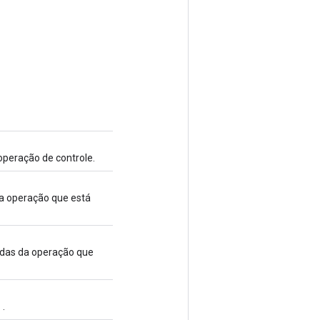
operação de controle.
da operação que está
adas da operação que
h
.