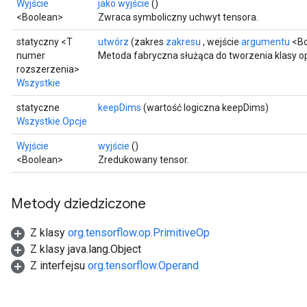
Wyjście
jako wyjście
()
<Boolean>
Zwraca symboliczny uchwyt tensora.
statyczny <T
utwórz
(zakres
zakresu
, wejście
argumentu
<Bo
numer
Metoda fabryczna służąca do tworzenia klasy op
rozszerzenia>
Wszystkie
statyczne
keepDims
(wartość logiczna keepDims)
Wszystkie.Opcje
Wyjście
wyjście
()
<Boolean>
Zredukowany tensor.
Metody dziedziczone
Z klasy
org.tensorflow.op.PrimitiveOp
Z klasy java.lang.Object
Z interfejsu
org.tensorflow.Operand