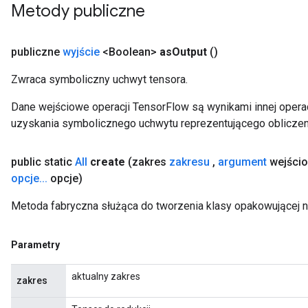
Metody publiczne
publiczne
wyjście
<Boolean>
as
Output
()
t
Zwraca symboliczny uchwyt tensora.
Dane wejściowe operacji TensorFlow są wynikami innej operac
uzyskania symbolicznego uchwytu reprezentującego obliczen
public static
All
create
(zakres
zakresu
,
argument
wejści
source
opcje
.
.
.
opcje)
Metoda fabryczna służąca do tworzenia klasy opakowującej n
leOp
Parametry
aktualny zakres
zakres