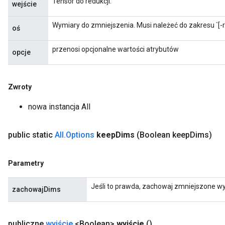
Tensor do redukcji.
wejście
Wymiary do zmniejszenia. Musi należeć do zakresu `[-ra
oś
przenosi opcjonalne wartości atrybutów
opcje
Zwroty
Flush
nowa instancja All
eHandleOp
public static
All
.
Options
keep
Dims
(Boolean keep
Dims)
Parametry
ureSplit
Jeśli to prawda, zachowaj zmniejszone wy
zachowajDims
publiczne
wyjście
<Boolean>
wyjście
()