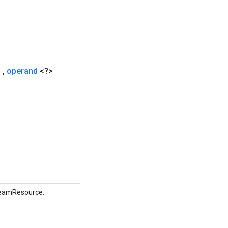
u
,
operand
<?>
reamResource.