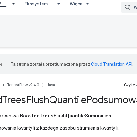
PI
Ekosystem
Więcej
Ta strona została przetłumaczona przez
Cloud Translation API
.
TensorFlow v2.4.0
Java
Czy te
d
Trees
Flush
Quantile
Podsumowa
a końcowa
BoostedTreesFlushQuantileSummaries
owania kwantyli z każdego zasobu strumienia kwantyli.