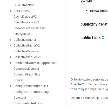
Zwroty
CSVDataset
V2
nowa inst
CTCLoss
V2
Cache
Dataset
V2
Check
Numerics
V2
publiczny Itera
Choose
Fastest
Dataset
Clip
By
Value
public List<
Out
Collective
Gather
Collective
Gather
V2
Collective
Permute
Collective
Reduce
V2
Combined
Non
Max
Suppression
Compress
Element
Compute
Batch
Size
O ile nie stwierdzono inacze
Concat
Apache 2.0
. Szczegółowe 
Configure
Distributed
TPU
towarowym firmy Oracle i 
Configure
TPUEmbedding
Constant
Ostatnia aktualizacja: 202
Consume
Mutex
Lock