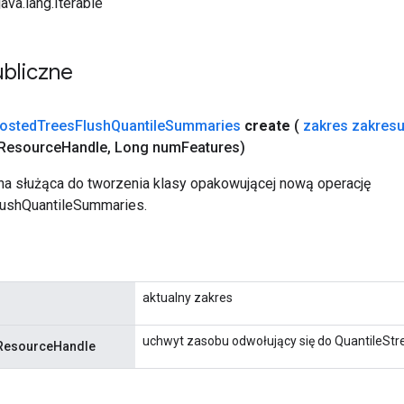
java.lang.Iterable
bliczne
osted
Trees
Flush
Quantile
Summaries
create
(
zakres zakres
Resource
Handle
,
Long num
Features)
a służąca do tworzenia klasy opakowującej nową operację
ushQuantileSummaries.
aktualny zakres
uchwyt zasobu odwołujący się do QuantileSt
ResourceHandle