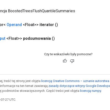
ancja BoostedTreesFlushQuantileSummaries
tor<
Operand
<Float>>
iterator
()
put
<Float>>
podsumowania
()
Czy te wskazówki były pomocne?
j, treść tej strony jest objęta
licencją Creative Commons – uznanie autorstwa 
informacje na ten temat zawierają
zasady dotyczące witryny Google Develop
jej podmiotów stowarzyszonych. Część treści jest objęta
licencją numpy
.
5-07-27 UTC.