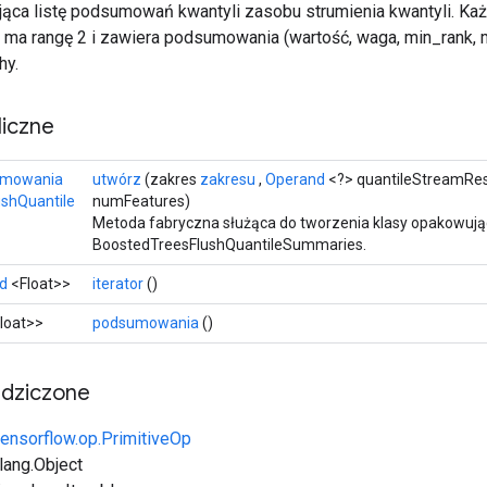
jąca listę podsumowań kwantyli zasobu strumienia kwantyli. Ka
a rangę 2 i zawiera podsumowania (wartość, waga, min_rank, 
hy.
iczne
umowania
utwórz
(zakres
zakresu
,
Operand
<?> quantileStreamRes
shQuantile
numFeatures)
Metoda fabryczna służąca do tworzenia klasy opakowują
BoostedTreesFlushQuantileSummaries.
d
<Float>>
iterator
()
loat>>
podsumowania
()
edziczone
tensorflow.op.PrimitiveOp
.lang.Object