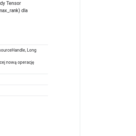
żdy Tensor
max_rank) dla
ourceHandle, Long
cej nową operację