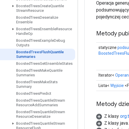
Operacja generu
Boosted
Trees
Create
Quantile
podsumowujący m
Stream
Resource
pojedynczej cec
Boosted
Trees
Deserialize
Ensemble
Boosted
Trees
Ensemble
Resource
Metody publ
Handle
Op
Boosted
Trees
Example
Debug
Outputs
statyczne
pods
Boosted
Trees
Flush
Quantile
BoostedTreesFlu
Summaries
Boosted
Trees
Get
Ensemble
States
Boosted
Trees
Make
Quantile
Iterator<
Operan
Summaries
Boosted
Trees
Make
Stats
Lista<
Wyjście
<F
Summary
Boosted
Trees
Predict
Boosted
Trees
Quantile
Stream
Metody dzi
Resource
Add
Summaries
Boosted
Trees
Quantile
Stream
Z klasy
org.
Resource
Deserialize
Z klasy java
Boosted
Trees
Quantile
Stream
Resource
Flush