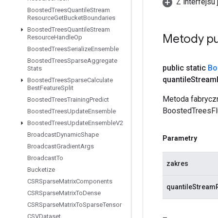
Z interfejsu 
Boosted
Trees
Quantile
Stream
Resource
Get
Bucket
Boundaries
Boosted
Trees
Quantile
Stream
Metody pu
Resource
Handle
Op
Boosted
Trees
Serialize
Ensemble
Boosted
Trees
Sparse
Aggregate
public static
Bo
Stats
quantile
Stream
Boosted
Trees
Sparse
Calculate
Best
Feature
Split
Metoda fabryczn
Boosted
Trees
Training
Predict
BoostedTreesFl
Boosted
Trees
Update
Ensemble
Boosted
Trees
Update
Ensemble
V2
Broadcast
Dynamic
Shape
Parametry
Broadcast
Gradient
Args
Broadcast
To
zakres
Bucketize
CSRSparse
Matrix
Components
quantileStream
CSRSparse
Matrix
To
Dense
CSRSparse
Matrix
To
Sparse
Tensor
CSVDataset