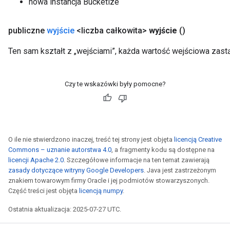
nowa instancja Bucketize
publiczne
wyjście
<liczba całkowita>
wyjście
()
Ten sam kształt z „wejściami”, każda wartość wejściowa zas
Czy te wskazówki były pomocne?
O ile nie stwierdzono inaczej, treść tej strony jest objęta
licencją Creative
Commons – uznanie autorstwa 4.0
, a fragmenty kodu są dostępne na
licencji Apache 2.0
. Szczegółowe informacje na ten temat zawierają
zasady dotyczące witryny Google Developers
. Java jest zastrzeżonym
znakiem towarowym firmy Oracle i jej podmiotów stowarzyszonych.
Część treści jest objęta
licencją numpy
.
Ostatnia aktualizacja: 2025-07-27 UTC.