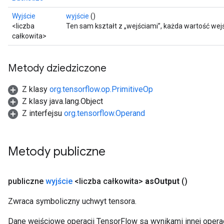
Wyjście
wyjście
()
<liczba
Ten sam kształt z „wejściami”, każda wartość w
całkowita>
Metody dziedziczone
Z klasy
org.tensorflow.op.PrimitiveOp
Z klasy java.lang.Object
Z interfejsu
org.tensorflow.Operand
Metody publiczne
publiczne
wyjście
<liczba całkowita>
as
Output
()
Zwraca symboliczny uchwyt tensora.
Dane wejściowe operacji TensorFlow są wynikami innej operac