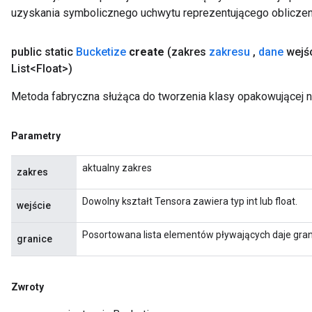
uzyskania symbolicznego uchwytu reprezentującego obliczen
public static
Bucketize
create
(zakres
zakresu
,
dane
wejś
List<Float>)
Metoda fabryczna służąca do tworzenia klasy opakowującej n
Parametry
aktualny zakres
zakres
Dowolny kształt Tensora zawiera typ int lub float.
wejście
Posortowana lista elementów pływających daje gra
granice
Zwroty