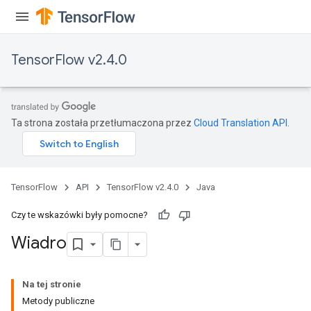
TensorFlow v2.4.0
Flush
Ta strona została przetłumaczona przez
Cloud Translation API
.
eHandleOp
TensorFlow
API
TensorFlow v2.4.0
Java
ureSplit
Czy te wskazówki były pomocne?
Wiadro
Na tej stronie
Metody publiczne