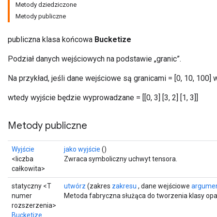
Metody dziedziczone
Metody publiczne
publiczna klasa końcowa
Bucketize
Podział danych wejściowych na podstawie „granic”.
Na przykład, jeśli dane wejściowe są granicami = [0, 10, 100] we
wtedy wyjście będzie wyprowadzane = [[0, 3] [3, 2] [1, 3]]
Metody publiczne
Wyjście
jako wyjście
()
<liczba
Zwraca symboliczny uchwyt tensora.
całkowita>
statyczny <T
utwórz
(zakres
zakresu
, dane wejściowe
argume
numer
Metoda fabryczna służąca do tworzenia klasy opa
rozszerzenia>
Bucketize