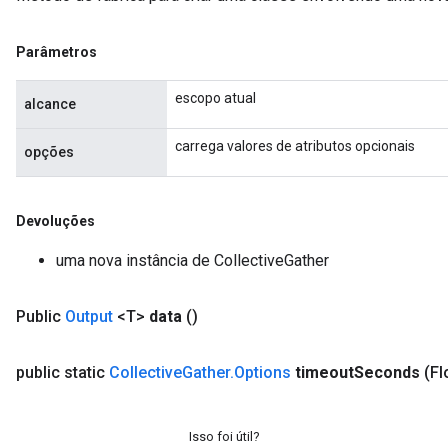
Parâmetros
escopo atual
alcance
carrega valores de atributos opcionais
opções
Devoluções
Batch
uma nova instância de CollectiveGather
atch
Public
Output
<T>
data
()
public static
Collective
Gather
.
Options
timeout
Seconds
(Fl
Isso foi útil?