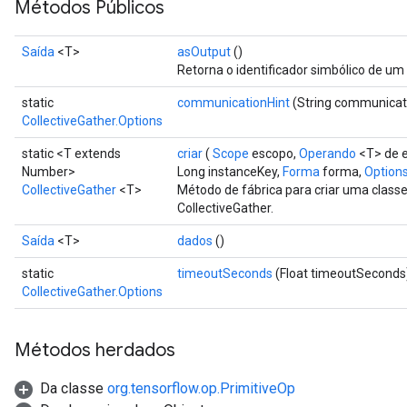
Métodos Públicos
Saída
<T>
asOutput
()
Retorna o identificador simbólico de um 
static
communicationHint
(String communicat
CollectiveGather.Options
static <T extends
criar
(
Scope
escopo,
Operando
<T> de e
Number>
Long instanceKey,
Forma
forma,
Options 
CollectiveGather
<T>
Método de fábrica para criar uma clas
CollectiveGather.
Saída
<T>
dados
()
static
timeoutSeconds
(Float timeoutSeconds
CollectiveGather.Options
Métodos herdados
Da classe
org.tensorflow.op.PrimitiveOp