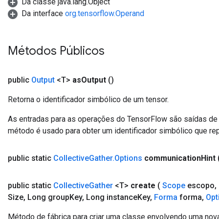
Da classe java.lang.Object
Da interface
org.tensorflow.Operand
Métodos Públicos
public
Output
<T>
as
Output
()
Retorna o identificador simbólico de um tensor.
As entradas para as operações do TensorFlow são saídas de 
método é usado para obter um identificador simbólico que rep
public static
Collective
Gather
.
Options
communication
Hint
public static
Collective
Gather
<T>
create
(
Scope
escopo
,
Size
,
Long group
Key
,
Long instance
Key
,
Forma
forma
,
Opt
Método de fábrica para criar uma classe envolvendo uma nova