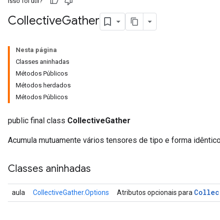
Isso foi útil?
Collective
Gather
Nesta página
Classes aninhadas
Métodos Públicos
Métodos herdados
Métodos Públicos
public final class
CollectiveGather
Acumula mutuamente vários tensores de tipo e forma idêntico
Classes aninhadas
Collec
aula
CollectiveGather.Options
Atributos opcionais para