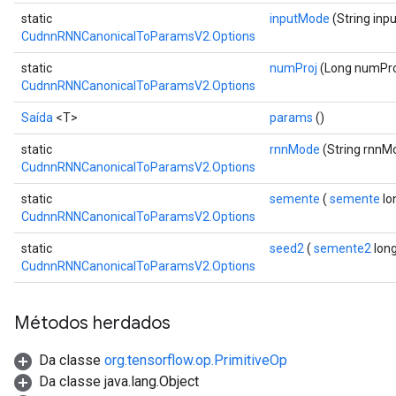
static
inputMode
(String inp
CudnnRNNCanonicalToParamsV2.Options
static
numProj
(Long numPro
CudnnRNNCanonicalToParamsV2.Options
Saída
<T>
params
()
static
rnnMode
(String rnnM
CudnnRNNCanonicalToParamsV2.Options
static
semente
(
semente
lo
CudnnRNNCanonicalToParamsV2.Options
static
seed2
(
semente2
lon
CudnnRNNCanonicalToParamsV2.Options
Métodos herdados
Da classe
org.tensorflow.op.PrimitiveOp
Da classe java.lang.Object