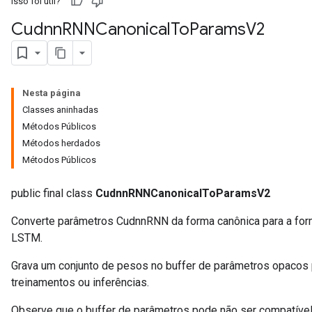
Isso foi útil?
Cudnn
RNNCanonical
To
Params
V2
Nesta página
Classes aninhadas
Métodos Públicos
Métodos herdados
Métodos Públicos
public final class
CudnnRNNCanonicalToParamsV2
Converte parâmetros CudnnRNN da forma canônica para a forma
LSTM.
Grava um conjunto de pesos no buffer de parâmetros opacos 
treinamentos ou inferências.
Observe que o buffer de parâmetros pode não ser compatível