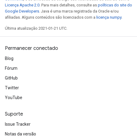
Licença Apache 2.0
. Para mais detalhes, consulte as
políticas do site do
Google Developers
. Java é uma marca registrada da Oracle e/ou
afiliadas. Alguns conteúdos são licenciados com a
licença numpy
.
sGradAccumDebug
rs
Última atualização 2021-01-21 UTC.
ersGradAccumDebug
rs
Permanecer conectado
ersGradAccumDebug
Parameters
Blog
Fórum
GradAccumDebug
GitHub
Parameters
ters
Twitter
tersGradAccumDebug
YouTube
arameters
ParametersGradAccumDebug
Suporte
meters
ametersGradAccumDebug
Issue Tracker
rs
Notas da versão
ersGradAccumDebug