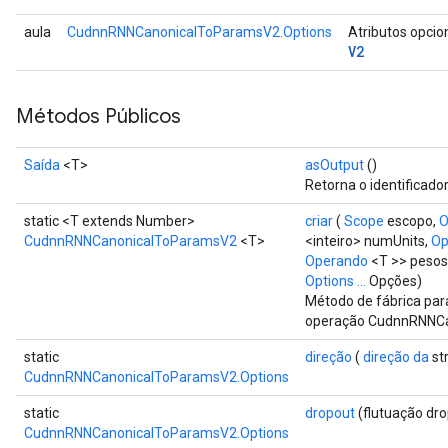
aula
CudnnRNNCanonicalToParamsV2.Options
Atributos opcio
V2
Métodos Públicos
Saída
<T>
asOutput
()
Retorna o identificado
static <T extends Number>
criar
(
Scope
escopo,
O
CudnnRNNCanonicalToParamsV2
<T>
<inteiro> numUnits,
Op
Batch
Operando
<T >> pesos,
Options ...
Opções)
Método de fábrica par
atch
operação CudnnRNNC
static
direção
(
direção da
str
CudnnRNNCanonicalToParamsV2.Options
static
dropout
(flutuação dro
CudnnRNNCanonicalToParamsV2.Options