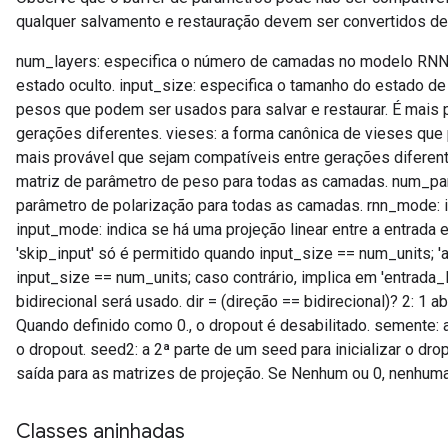
qualquer salvamento e restauração devem ser convertidos de
num_layers: especifica o número de camadas no modelo RNN.
estado oculto. input_size: especifica o tamanho do estado de
pesos que podem ser usados ​​para salvar e restaurar. É mais
gerações diferentes. vieses: a forma canônica de vieses que p
mais provável que sejam compatíveis entre gerações difere
matriz de parâmetro de peso para todas as camadas. num_pa
parâmetro de polarização para todas as camadas. rnn_mode: 
input_mode: indica se há uma projeção linear entre a entrada e
'skip_input' só é permitido quando input_size == num_units; 'a
input_size == num_units; caso contrário, implica em 'entrada_l
bidirecional será usado. dir = (direção == bidirecional)? 2: 1
Quando definido como 0., o dropout é desabilitado. semente: a
o dropout. seed2: a 2ª parte de um seed para inicializar o dr
saída para as matrizes de projeção. Se Nenhum ou 0, nenhuma
Classes aninhadas