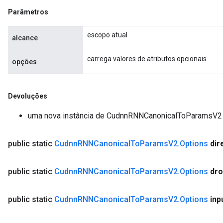
Parâmetros
escopo atual
alcance
carrega valores de atributos opcionais
opções
Devoluções
uma nova instância de CudnnRNNCanonicalToParamsV2
public static
Cudnn
RNNCanonical
To
Params
V2
.
Options
dir
public static
Cudnn
RNNCanonical
To
Params
V2
.
Options
dro
public static
Cudnn
RNNCanonical
To
Params
V2
.
Options
inp