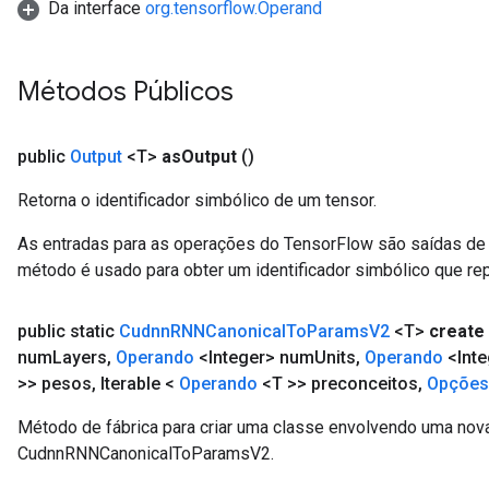
Da interface
org.tensorflow.Operand
Métodos Públicos
public
Output
<T>
as
Output
()
Retorna o identificador simbólico de um tensor.
As entradas para as operações do TensorFlow são saídas de 
método é usado para obter um identificador simbólico que rep
public static
Cudnn
RNNCanonical
To
Params
V2
<T>
create
num
Layers
,
Operando
<Integer> num
Units
,
Operando
<Inte
>> pesos
,
Iterable <
Operando
<T >> preconceitos
,
Opçõe
Método de fábrica para criar uma classe envolvendo uma nov
CudnnRNNCanonicalToParamsV2.