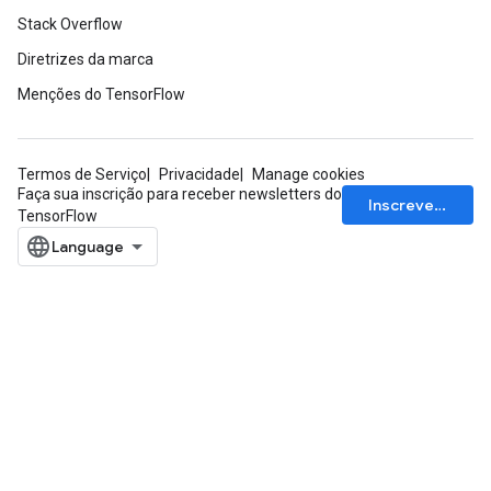
Stack Overflow
tDescentParameters
ntDescentParametersGradAccumDebug
Diretrizes da marca
Menções do TensorFlow
Termos de Serviço
Privacidade
Manage cookies
Faça sua inscrição para receber newsletters do
Inscrever-se
TensorFlow