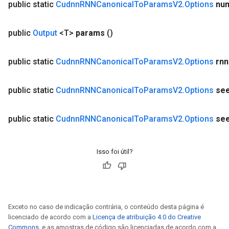
public static
Cudnn
RNNCanonical
To
Params
V2
.
Options
nu
public
Output
<T>
params
()
public static
Cudnn
RNNCanonical
To
Params
V2
.
Options
rnn
public static
Cudnn
RNNCanonical
To
Params
V2
.
Options
se
public static
Cudnn
RNNCanonical
To
Params
V2
.
Options
se
Isso foi útil?
Exceto no caso de indicação contrária, o conteúdo desta página é
licenciado de acordo com a
Licença de atribuição 4.0 do Creative
Commons
, e as amostras de código são licenciadas de acordo com a