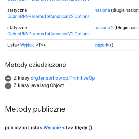
statyczne
nasiona
(długie nasion
CudnnRNNParamsToCanonicalV2.Options
statyczne
nasiona 2
(Długie nasi
CudnnRNNParamsToCanonicalV2.Options
Lista<
Wyjście
<T>>
ciężarki
()
Metody dziedziczone
Z klasy
org.tensorflow.op.PrimitiveOp
Z klasy java.lang.Object
Metody publiczne
publiczna Lista<
Wyjście
<T>>
błędy
()