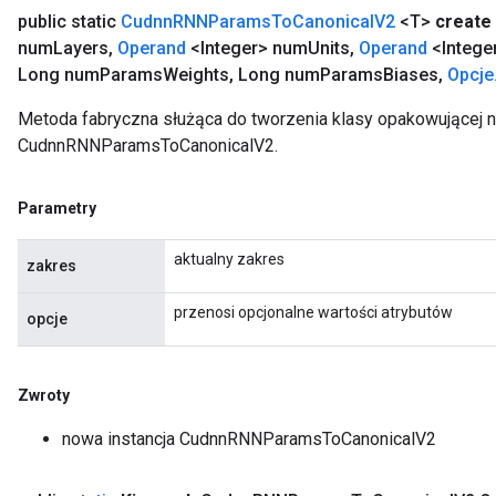
public static
Cudnn
RNNParams
To
Canonical
V2
<T>
create
num
Layers
,
Operand
<Integer> num
Units
,
Operand
<Integer
Long num
Params
Weights
,
Long num
Params
Biases
,
Opcje
Metoda fabryczna służąca do tworzenia klasy opakowującej 
CudnnRNNParamsToCanonicalV2.
Parametry
aktualny zakres
zakres
przenosi opcjonalne wartości atrybutów
opcje
Zwroty
nowa instancja CudnnRNNParamsToCanonicalV2