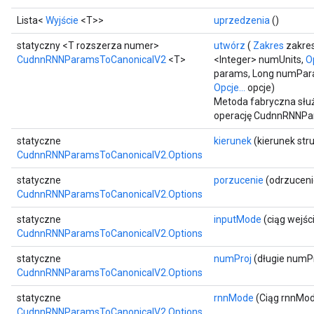
Lista<
Wyjście
<T>>
uprzedzenia
()
statyczny <T rozszerza numer>
utwórz
(
Zakres
zakre
CudnnRNNParamsToCanonicalV2
<T>
<Integer> numUnits,
O
params, Long numPar
Opcje...
opcje)
Metoda fabryczna słu
operację CudnnRNNPa
statyczne
kierunek
(kierunek str
CudnnRNNParamsToCanonicalV2.Options
Batch
statyczne
porzucenie
(odrzuceni
CudnnRNNParamsToCanonicalV2.Options
atch
statyczne
inputMode
(ciąg wejś
CudnnRNNParamsToCanonicalV2.Options
statyczne
numProj
(długie numPr
CudnnRNNParamsToCanonicalV2.Options
statyczne
rnnMode
(Ciąg rnnMo
CudnnRNNParamsToCanonicalV2.Options