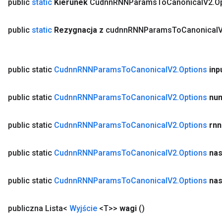
public
static
Kierunek
Cudnn
RNNParams
To
Canonical
V2
.
O
public
static
Rezygnacja z
cudnn
RNNParams
To
Canonical
public static
Cudnn
RNNParams
To
Canonical
V2
.
Options
inp
public static
Cudnn
RNNParams
To
Canonical
V2
.
Options
nu
public static
Cudnn
RNNParams
To
Canonical
V2
.
Options
rnn
public static
Cudnn
RNNParams
To
Canonical
V2
.
Options
nas
public static
Cudnn
RNNParams
To
Canonical
V2
.
Options
nas
publiczna Lista<
Wyjście
<T>>
wagi
()