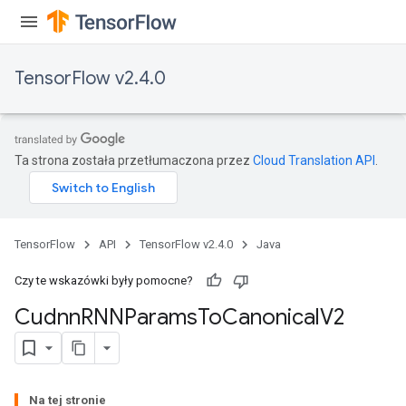
TensorFlow v2.4.0
Ta strona została przetłumaczona przez
Cloud Translation API
.
TensorFlow
API
TensorFlow v2.4.0
Java
Czy te wskazówki były pomocne?
Cudnn
RNNParams
To
Canonical
V2
Na tej stronie