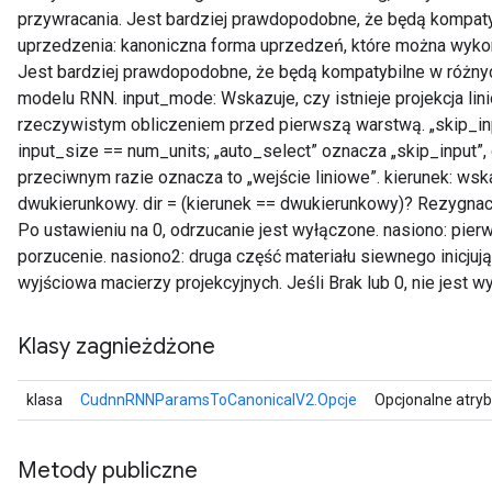
przywracania. Jest bardziej prawdopodobne, że będą kompaty
uprzedzenia: kanoniczna forma uprzedzeń, które można wykor
Jest bardziej prawdopodobne, że będą kompatybilne w różny
modelu RNN. input_mode: Wskazuje, czy istnieje projekcja l
rzeczywistym obliczeniem przed pierwszą warstwą. „skip_inp
input_size == num_units; „auto_select” oznacza „skip_input”,
przeciwnym razie oznacza to „wejście liniowe”. kierunek: ws
dwukierunkowy. dir = (kierunek == dwukierunkowy)? Rezygnac
Po ustawieniu na 0, odrzucanie jest wyłączone. nasiono: pier
porzucenie. nasiono2: druga część materiału siewnego inicju
wyjściowa macierzy projekcyjnych. Jeśli Brak lub 0, nie jest 
Klasy zagnieżdżone
klasa
CudnnRNNParamsToCanonicalV2.Opcje
Opcjonalne atry
Metody publiczne