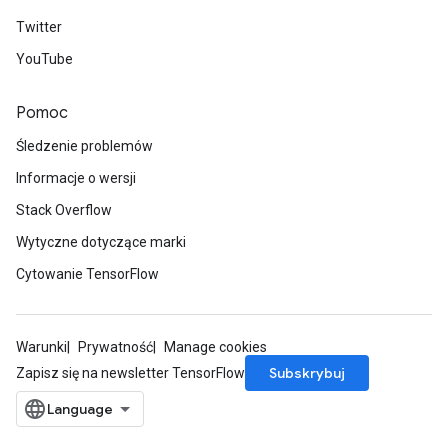
Twitter
sGradAccumDebug
YouTube
rs
ersGradAccumDebug
Pomoc
rs
ersGradAccumDebug
Śledzenie problemów
Parameters
Informacje o wersji
GradAccumDebug
Stack Overflow
Parameters
Wytyczne dotyczące marki
ters
Cytowanie TensorFlow
tersGradAccumDebug
arameters
ParametersGradAccumDebug
Warunki
Prywatność
Manage cookies
meters
Subskrybuj
Zapisz się na newsletter TensorFlow
ametersGradAccumDebug
rs
ersGradAccumDebug
tDescentParameters