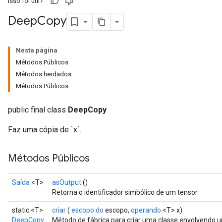
Isso foi útil?
Deep
Copy
Nesta página
Métodos Públicos
Métodos herdados
Métodos Públicos
public final class
DeepCopy
Faz uma cópia de `x`.
Métodos Públicos
Saída
<T>
asOutput
()
Retorna o identificador simbólico de um tensor.
static <T>
criar
(
escopo do
escopo,
operando
<T> x)
DeepCopy
Método de fábrica para criar uma classe envolvendo