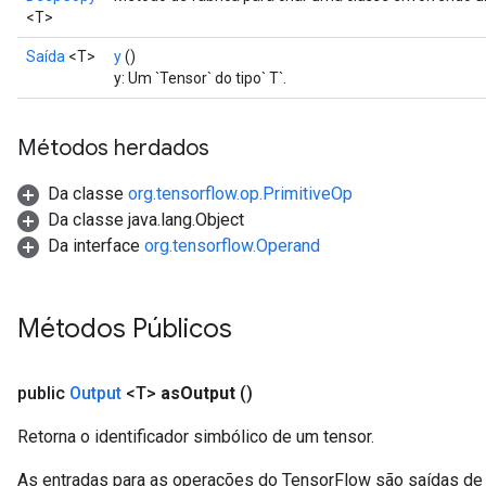
<T>
Saída
<T>
y
()
y: Um `Tensor` do tipo` T`.
Métodos herdados
Da classe
org.tensorflow.op.PrimitiveOp
Da classe java.lang.Object
Batch
Da interface
org.tensorflow.Operand
atch
Métodos Públicos
public
Output
<T>
as
Output
()
Retorna o identificador simbólico de um tensor.
As entradas para as operações do TensorFlow são saídas de 