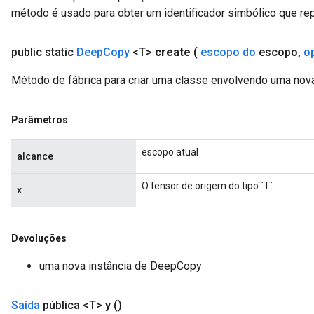
método é usado para obter um identificador simbólico que rep
public static
Deep
Copy
<T>
create
(
escopo do
escopo
,
o
Método de fábrica para criar uma classe envolvendo uma no
Parâmetros
escopo atual
alcance
O tensor de origem do tipo `T`.
x
Devoluções
uma nova instância de DeepCopy
Saída
pública <T>
y
()