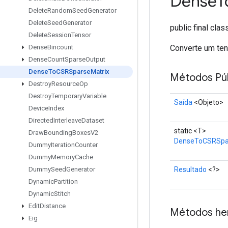
Dense
T
Delete
Random
Seed
Generator
Delete
Seed
Generator
public final cla
Delete
Session
Tensor
Converte um te
Dense
Bincount
Dense
Count
Sparse
Output
Dense
To
CSRSparse
Matrix
Métodos Púb
Destroy
Resource
Op
Destroy
Temporary
Variable
Saída
<Objeto>
Device
Index
Directed
Interleave
Dataset
static <T>
Draw
Bounding
Boxes
V2
DenseToCSRSpa
Dummy
Iteration
Counter
Dummy
Memory
Cache
Resultado
<?>
Dummy
Seed
Generator
Dynamic
Partition
Dynamic
Stitch
Edit
Distance
Métodos he
Eig