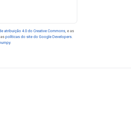
de atribuição 4.0 do Creative Commons
, e as
e as
políticas do site do Google Developers
.
 numpy
.