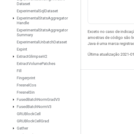
Dataset
Experimental
Sql
Dataset
Experimental
Stats
Aggregator
Handle
Experimental
Stats
Aggregator
Exceto no caso de indicaç
Summary
amostras de código são l
Experimental
Unbatch
Dataset
Java é uma marca registra
Expint
Última atualização 2021-0
Extract
Glimpse
V2
Extract
Volume
Patches
Fill
Fingerprint
Permanecer conectado
Fresnel
Cos
Blog
Fresnel
Sin
Fused
Batch
Norm
Grad
V3
Fórum
Fused
Batch
Norm
V3
GitHub
GRUBlock
Cell
Twitter
GRUBlock
Cell
Grad
Gather
YouTube