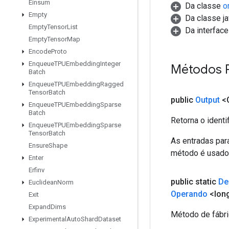
Einsum
Da classe
o
Empty
Da classe ja
Empty
Tensor
List
Da interfac
Empty
Tensor
Map
Encode
Proto
Enqueue
TPUEmbedding
Integer
Métodos 
Batch
Enqueue
TPUEmbedding
Ragged
Tensor
Batch
public
Output
<O
Enqueue
TPUEmbedding
Sparse
Batch
Retorna o identi
Enqueue
TPUEmbedding
Sparse
Tensor
Batch
As entradas par
Ensure
Shape
método é usado p
Enter
Erfinv
public static
De
Euclidean
Norm
Operando
<long
Exit
Expand
Dims
Método de fábri
Experimental
Auto
Shard
Dataset