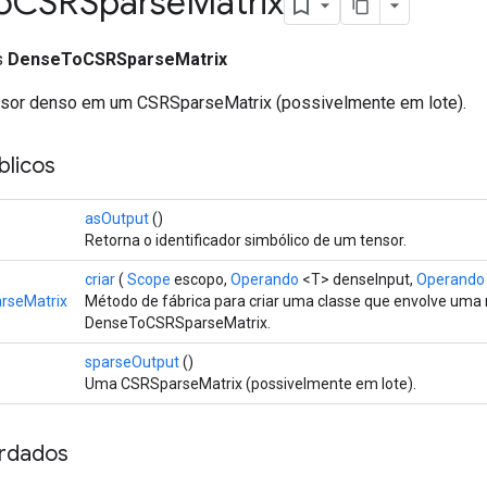
o
CSRSparse
Matrix
ss
DenseToCSRSparseMatrix
nsor denso em um CSRSparseMatrix (possivelmente em lote).
licos
asOutput
()
Retorna o identificador simbólico de um tensor.
criar
(
Scope
escopo,
Operando
<T> denseInput,
Operando
rseMatrix
Método de fábrica para criar uma classe que envolve uma
DenseToCSRSparseMatrix.
sparseOutput
()
Uma CSRSparseMatrix (possivelmente em lote).
rdados