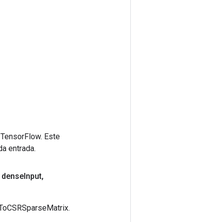
 TensorFlow. Este
da entrada.
 dense
Input
,
eToCSRSparseMatrix.