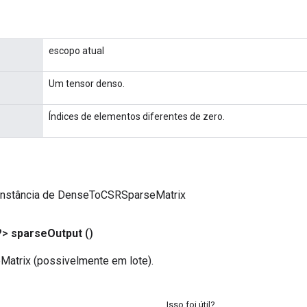
escopo atual
Um tensor denso.
Índices de elementos diferentes de zero.
instância de DenseToCSRSparseMatrix
?>
sparse
Output
()
atrix (possivelmente em lote).
Isso foi útil?