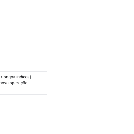
<longo> índices)
 nova operação