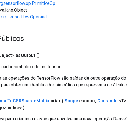
rg.tensorflow.op.PrimitiveOp
va.lang.Object
e
org.tensorflow.Operand
Públicos
bject>
as
Output
()
ficador simbólico de um tensor.
a as operações do TensorFlow são saídas de outra operação do
ara obter um identificador simbólico que representa o cálculo 
nse
To
CSRSparse
Matrix
criar
(
Scope
escopo
,
Operando
<T>
o> índices)
ca para criar uma classe que envolve uma nova operação Dens