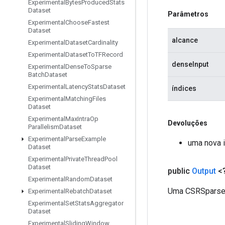
Experimental
Bytes
Produced
Stats
Dataset
Parâmetros
Experimental
Choose
Fastest
Dataset
alcance
Experimental
Dataset
Cardinality
Experimental
Dataset
To
TFRecord
denseInput
Experimental
Dense
To
Sparse
Batch
Dataset
Experimental
Latency
Stats
Dataset
índices
Experimental
Matching
Files
Dataset
Experimental
Max
Intra
Op
Devoluções
Parallelism
Dataset
Experimental
Parse
Example
uma nova 
Dataset
Experimental
Private
Thread
Pool
Dataset
public
Output
<
Experimental
Random
Dataset
Uma CSRSparseM
Experimental
Rebatch
Dataset
Experimental
Set
Stats
Aggregator
Dataset
Experimental
Sliding
Window