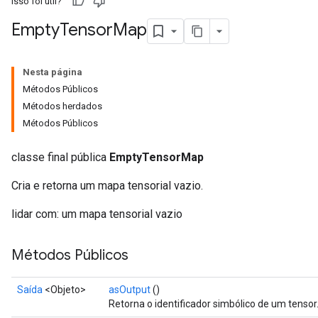
Isso foi útil?
Empty
Tensor
Map
Batch
Nesta página
atch
Métodos Públicos
Métodos herdados
Métodos Públicos
classe final pública
EmptyTensorMap
Cria e retorna um mapa tensorial vazio.
lidar com: um mapa tensorial vazio
Métodos Públicos
Saída
<Objeto>
asOutput
()
Retorna o identificador simbólico de um tensor