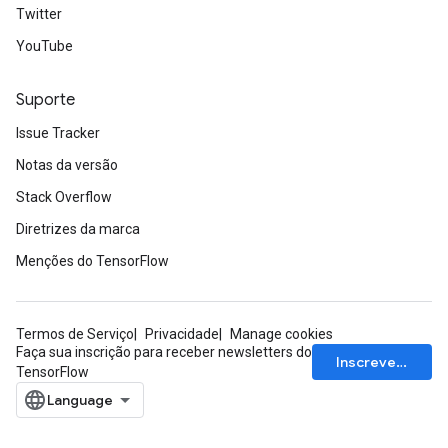
Twitter
YouTube
Suporte
Issue Tracker
Notas da versão
Stack Overflow
Diretrizes da marca
Menções do TensorFlow
sGradAccumDebug
Termos de Serviço
Privacidade
Manage cookies
rs
Faça sua inscrição para receber newsletters do
Inscrever-se
TensorFlow
ersGradAccumDebug
rs
ersGradAccumDebug
Parameters