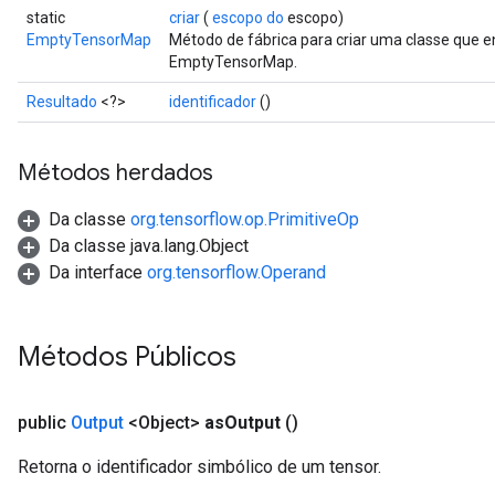
static
criar
(
escopo do
escopo)
EmptyTensorMap
Método de fábrica para criar uma classe que 
EmptyTensorMap.
Resultado
<?>
identificador
()
Métodos herdados
Da classe
org.tensorflow.op.PrimitiveOp
Da classe java.lang.Object
Da interface
org.tensorflow.Operand
Métodos Públicos
public
Output
<Object>
as
Output
()
Retorna o identificador simbólico de um tensor.