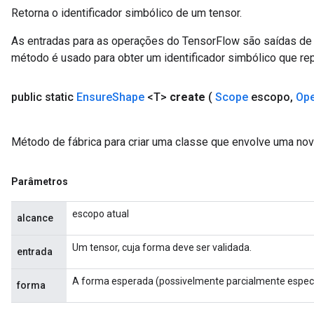
Retorna o identificador simbólico de um tensor.
As entradas para as operações do TensorFlow são saídas de 
método é usado para obter um identificador simbólico que rep
public static
Ensure
Shape
<T>
create
(
Scope
escopo
,
Op
Método de fábrica para criar uma classe que envolve uma no
Parâmetros
escopo atual
alcance
Um tensor, cuja forma deve ser validada.
entrada
A forma esperada (possivelmente parcialmente especif
forma