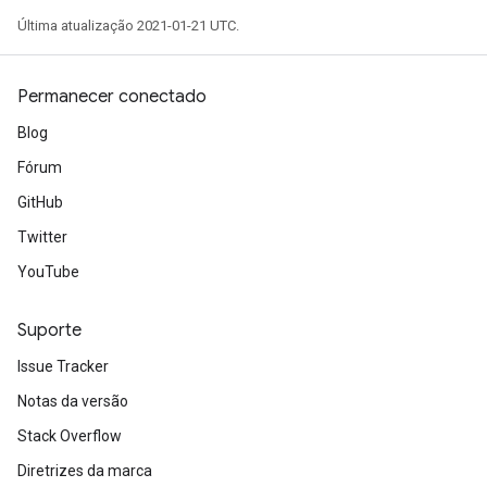
Última atualização 2021-01-21 UTC.
Permanecer conectado
Blog
Fórum
sGradAccumDebug
GitHub
rs
Twitter
ersGradAccumDebug
YouTube
rs
ersGradAccumDebug
Suporte
Parameters
Issue Tracker
GradAccumDebug
Notas da versão
Parameters
ters
Stack Overflow
tersGradAccumDebug
Diretrizes da marca
arameters