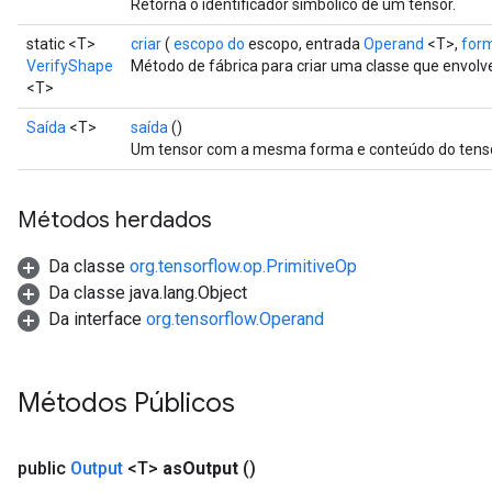
Retorna o identificador simbólico de um tensor.
static <T>
criar
(
escopo do
escopo, entrada
Operand
<T>,
for
VerifyShape
Método de fábrica para criar uma classe que envol
<T>
Saída
<T>
saída
()
Um tensor com a mesma forma e conteúdo do tensor
Métodos herdados
Da classe
org.tensorflow.op.PrimitiveOp
Da classe java.lang.Object
Da interface
org.tensorflow.Operand
Métodos Públicos
public
Output
<T>
as
Output
()