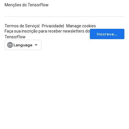
Menções do TensorFlow
ParametersGradAccumDebug
meters
ametersGradAccumDebug
Termos de Serviço
Privacidade
Manage cookies
rs
Faça sua inscrição para receber newsletters do
Inscrever-se
ersGradAccumDebug
TensorFlow
tDescentParameters
ntDescentParametersGradAccumDebug