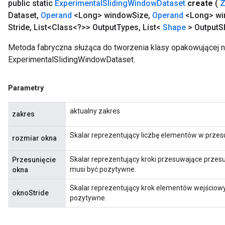
public static
Experimental
Sliding
Window
Dataset
create
(
Z
Dataset
,
Operand
<Long> window
Size
,
Operand
<Long> w
Stride
,
List<Class<?>> Output
Types
,
List<
Shape
> Output
S
Metoda fabryczna służąca do tworzenia klasy opakowującej 
ExperimentalSlidingWindowDataset.
Parametry
aktualny zakres
zakres
Skalar reprezentujący liczbę elementów w prze
rozmiar okna
Skalar reprezentujący kroki przesuwające przesu
Przesunięcie
musi być pozytywne.
okna
Skalar reprezentujący krok elementów wejściow
oknoStride
pozytywne.