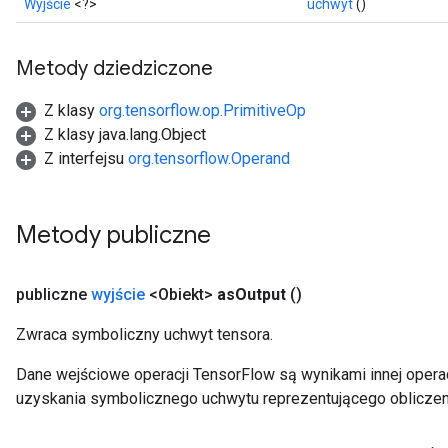
Wyjście
<?>
uchwyt
()
Metody dziedziczone
Z klasy
org.tensorflow.op.PrimitiveOp
Z klasy java.lang.Object
Z interfejsu
org.tensorflow.Operand
Metody publiczne
publiczne
wyjście
<Obiekt>
as
Output
()
Zwraca symboliczny uchwyt tensora.
Dane wejściowe operacji TensorFlow są wynikami innej operac
uzyskania symbolicznego uchwytu reprezentującego obliczen