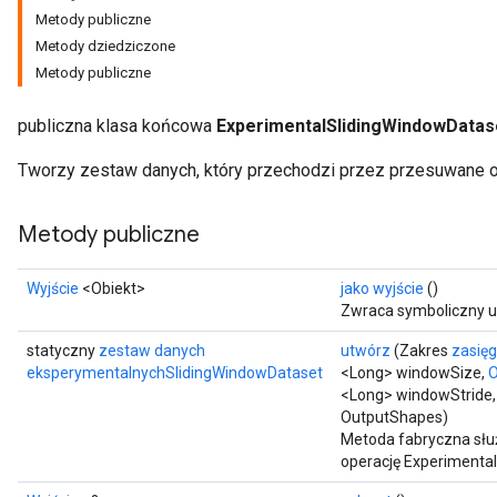
Metody publiczne
Metody dziedziczone
Metody publiczne
publiczna klasa końcowa
ExperimentalSlidingWindowDatas
Tworzy zestaw danych, który przechodzi przez przesuwane ok
Metody publiczne
Wyjście
<Obiekt>
jako wyjście
()
Zwraca symboliczny u
statyczny
zestaw danych
utwórz
(Zakres
zasię
eksperymentalnychSlidingWindowDataset
<Long> windowSize,
O
<Long> windowStride,
OutputShapes)
Metoda fabryczna słu
operację Experimenta