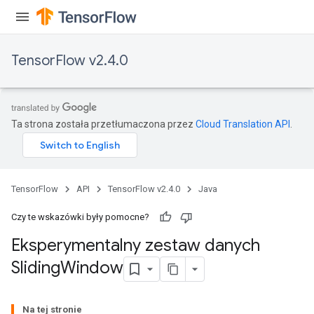
TensorFlow v2.4.0
Ta strona została przetłumaczona przez
Cloud Translation API
.
TensorFlow
API
TensorFlow v2.4.0
Java
Czy te wskazówki były pomocne?
Eksperymentalny zestaw danych
Sliding
Window
Na tej stronie