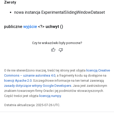
Zwroty
sGradAccumDebug
nowa instancja ExperimentalSlidingWindowDataset
rs
ersGradAccumDebug
publiczne
wyjście
<?>
uchwyt
()
rs
ersGradAccumDebug
Parameters
Czy te wskazówki były pomocne?
GradAccumDebug
Parameters
ters
tersGradAccumDebug
O ile nie stwierdzono inaczej, treść tej strony jest objęta
licencją Creative
arameters
Commons – uznanie autorstwa 4.0
, a fragmenty kodu są dostępne na
licencji Apache 2.0
. Szczegółowe informacje na ten temat zawierają
ParametersGradAccumDebug
zasady dotyczące witryny Google Developers
. Java jest zastrzeżonym
meters
znakiem towarowym firmy Oracle i jej podmiotów stowarzyszonych.
ametersGradAccumDebug
Część treści jest objęta
licencją numpy
.
rs
Ostatnia aktualizacja: 2025-07-26 UTC.
ersGradAccumDebug
tDescentParameters