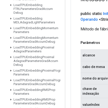
Load
TPUEmbedding
FTRLParameters
Grad
Accum
Debug
public static
Ini
Load
TPUEmbedding
Operando
<Stri
MDLAdagrad
Light
Parameters
Load
TPUEmbedding
Momentum
Método de fábri
Parameters
Load
TPUEmbedding
Momentum
Parameters
Grad
Accum
Debug
Parâmetros
Load
TPUEmbedding
Proximal
Adagrad
Parameters
alcance
Load
TPUEmbedding
Proximal
Adagrad
Parameters
Grad
Accum
Debug
cabo de mesa
Load
TPUEmbedding
Proximal
Yogi
Parameters
nome do arquiv
Load
TPUEmbedding
Proximal
Yogi
Parameters
Grad
Accum
Debug
chave de
Load
TPUEmbedding
RMSProp
indexação
Parameters
Load
TPUEmbedding
RMSProp
Parameters
Grad
Accum
Debug
valueIndex