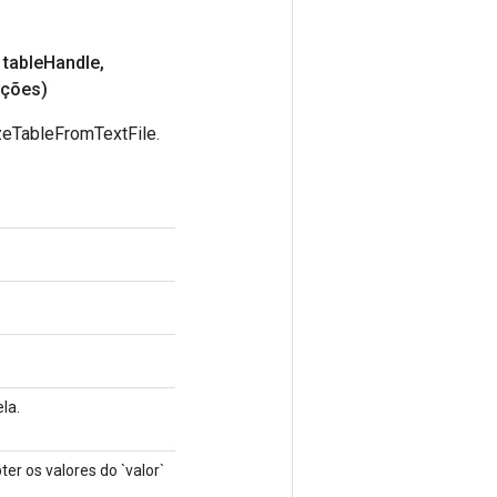
 table
Handle
,
ções)
zeTableFromTextFile.
la.
er os valores do `valor`