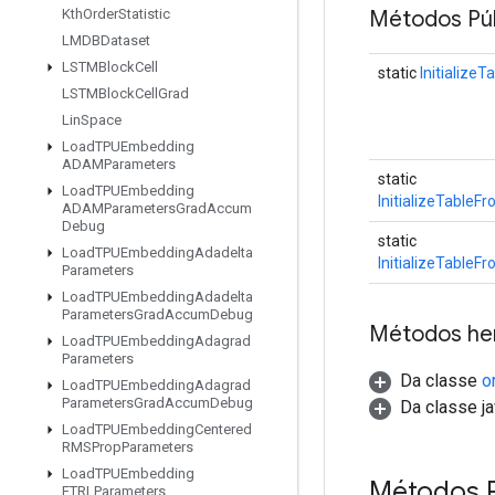
Métodos Púb
Kth
Order
Statistic
LMDBDataset
LSTMBlock
Cell
static
Initialize
LSTMBlock
Cell
Grad
Lin
Space
Load
TPUEmbedding
ADAMParameters
static
Load
TPUEmbedding
InitializeTableF
ADAMParameters
Grad
Accum
Debug
static
Load
TPUEmbedding
Adadelta
InitializeTableF
Parameters
Load
TPUEmbedding
Adadelta
Parameters
Grad
Accum
Debug
Métodos he
Load
TPUEmbedding
Adagrad
Parameters
Da classe
o
Load
TPUEmbedding
Adagrad
Parameters
Grad
Accum
Debug
Da classe ja
Load
TPUEmbedding
Centered
RMSProp
Parameters
Load
TPUEmbedding
Métodos 
FTRLParameters