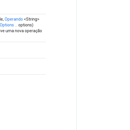
le,
Operando
<String>
Options ...
options)
olve uma nova operação