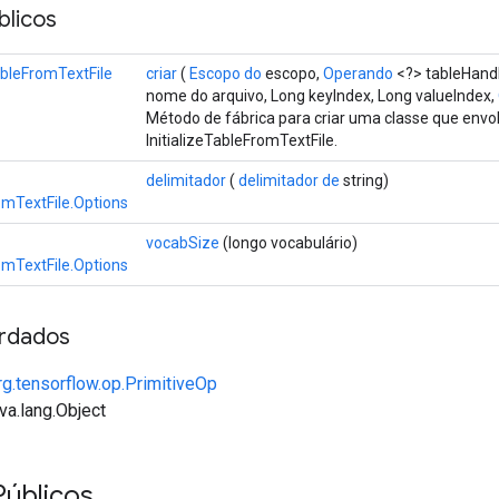
licos
TableFromTextFile
criar
(
Escopo do
escopo,
Operando
<?> tableHand
nome do arquivo, Long keyIndex, Long valueIndex,
Método de fábrica para criar uma classe que env
InitializeTableFromTextFile.
delimitador
(
delimitador de
string)
romTextFile.Options
vocabSize
(longo vocabulário)
romTextFile.Options
rdados
rg.tensorflow.op.PrimitiveOp
va.lang.Object
Públicos