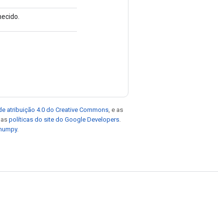
ecido.
de atribuição 4.0 do Creative Commons
, e as
e as
políticas do site do Google Developers
.
 numpy
.