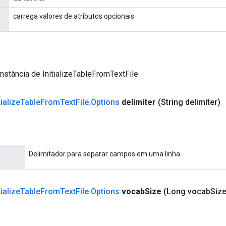
carrega valores de atributos opcionais
nstância de InitializeTableFromTextFile
tialize
Table
From
Text
File
.
Options
delimiter
(String delimiter)
Delimitador para separar campos em uma linha.
tialize
Table
From
Text
File
.
Options
vocab
Size
(Long vocab
Size