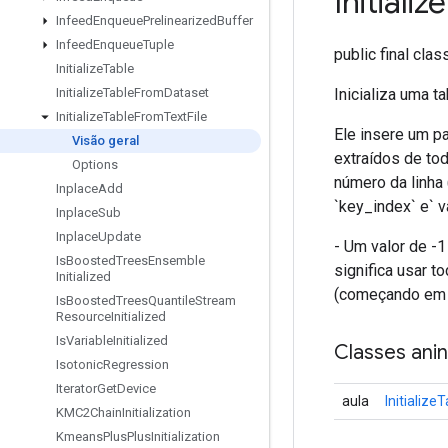
Initialize
Infeed
Enqueue
Prelinearized
Buffer
Infeed
Enqueue
Tuple
public final cla
Initialize
Table
Inicializa uma ta
Initialize
Table
From
Dataset
Initialize
Table
From
Text
File
Ele insere um pa
Visão geral
extraídos de tod
Options
número da linha 
Inplace
Add
`key_index` e` v
Inplace
Sub
Inplace
Update
- Um valor de -1
Is
Boosted
Trees
Ensemble
significa usar to
Initialized
(começando em z
Is
Boosted
Trees
Quantile
Stream
Resource
Initialized
Is
Variable
Initialized
Classes ani
Isotonic
Regression
Iterator
Get
Device
aula
Initializ
KMC2Chain
Initialization
Kmeans
Plus
Plus
Initialization