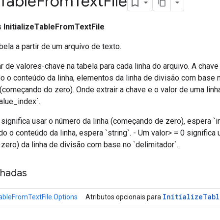
Table
From
Text
File
ss
InitializeTableFromTextFile
bela a partir de um arquivo de texto.
r de valores-chave na tabela para cada linha do arquivo. A chave
o o conteúdo da linha, elementos da linha de divisão com base n
(começando do zero). Onde extrair a chave e o valor de uma linh
alue_index`.
 significa usar o número da linha (começando de zero), espera `in
do o conteúdo da linha, espera `string`. - Um valor> = 0 significa 
ero) da linha de divisão com base no `delimitador`.
nhadas
Initialize
Tabl
eTableFromTextFile.Options
Atributos opcionais para