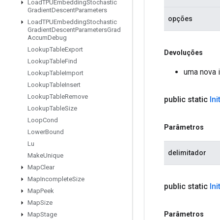
Load
TPUEmbedding
Stochastic
Gradient
Descent
Parameters
opções
Load
TPUEmbedding
Stochastic
Gradient
Descent
Parameters
Grad
Accum
Debug
Lookup
Table
Export
Devoluções
Lookup
Table
Find
uma nova i
Lookup
Table
Import
Lookup
Table
Insert
Lookup
Table
Remove
public static
Ini
Lookup
Table
Size
Loop
Cond
Parâmetros
Lower
Bound
Lu
delimitador
Make
Unique
Map
Clear
Map
Incomplete
Size
public static
Ini
Map
Peek
Map
Size
Parâmetros
Map
Stage