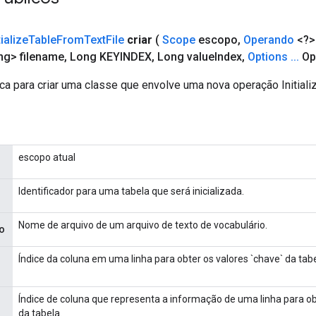
tialize
Table
From
Text
File
criar
(
Scope
escopo
,
Operando
<?>
ng> filename
,
Long KEYINDEX
,
Long value
Index
,
Options
.
.
.
Op
ca para criar uma classe que envolve uma nova operação Initiali
escopo atual
Identificador para uma tabela que será inicializada.
Nome de arquivo de um arquivo de texto de vocabulário.
o
Índice da coluna em uma linha para obter os valores `chave` da tabe
Índice de coluna que representa a informação de uma linha para obt
da tabela.