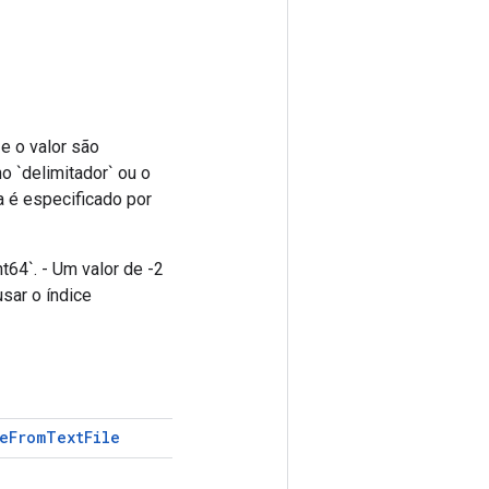
 e o valor são
o `delimitador` ou o
a é especificado por
t64`. - Um valor de -2
usar o índice
e
From
Text
File