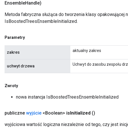
Ensemble
Handle)
Metoda fabryczna służąca do tworzenia klasy opakowującej 
IsBoostedTreesEnsembleInitialized.
Parametry
aktualny zakres
zakres
Uchwyt do zasobu zespołu dr
uchwyt drzewa
Zwroty
nowa instancja IsBoostedTreesEnsembleInitialized
publiczne
wyjście
<Boolean>
is
Initialized
()
wyjściowa wartość logiczna niezależnie od tego, czy jest inicj