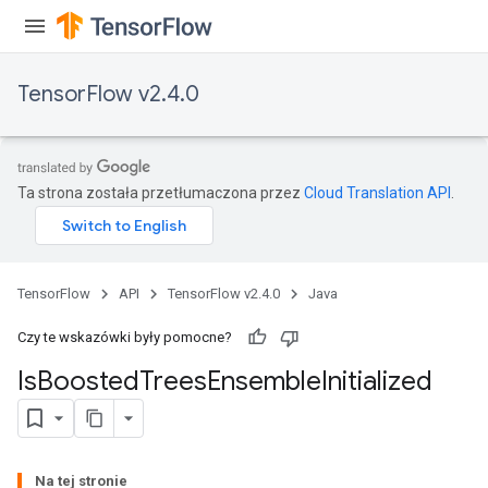
TensorFlow v2.4.0
Ta strona została przetłumaczona przez
Cloud Translation API
.
TensorFlow
API
TensorFlow v2.4.0
Java
Czy te wskazówki były pomocne?
Is
Boosted
Trees
Ensemble
Initialized
Na tej stronie