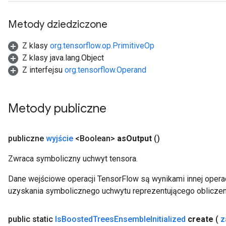
Parameters
Metody dziedziczone
GradAccumDebug
Parameters
Z klasy
org.tensorflow.op.PrimitiveOp
ters
Z klasy java.lang.Object
tersGradAccumDebug
Z interfejsu
org.tensorflow.Operand
arameters
ParametersGradAccumDebug
meters
Metody publiczne
ametersGradAccumDebug
rs
ersGradAccumDebug
publiczne
wyjście
<Boolean>
as
Output
()
tDescentParameters
Zwraca symboliczny uchwyt tensora.
ntDescentParametersGradAccumDebug
Dane wejściowe operacji TensorFlow są wynikami innej operac
uzyskania symbolicznego uchwytu reprezentującego obliczen
public static
Is
Boosted
Trees
Ensemble
Initialized
create
(
z