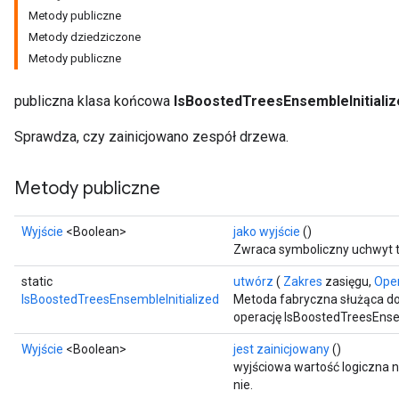
Metody publiczne
Metody dziedziczone
Metody publiczne
publiczna klasa końcowa
IsBoostedTreesEnsembleInitializ
Sprawdza, czy zainicjowano zespół drzewa.
Metody publiczne
Wyjście
<Boolean>
jako wyjście
()
Zwraca symboliczny uchwyt t
static
utwórz
(
Zakres
zasięgu,
Ope
sGradAccumDebug
IsBoostedTreesEnsembleInitialized
Metoda fabryczna służąca do
operację IsBoostedTreesEnsem
rs
ersGradAccumDebug
Wyjście
<Boolean>
jest zainicjowany
()
rs
wyjściowa wartość logiczna ni
ersGradAccumDebug
nie.