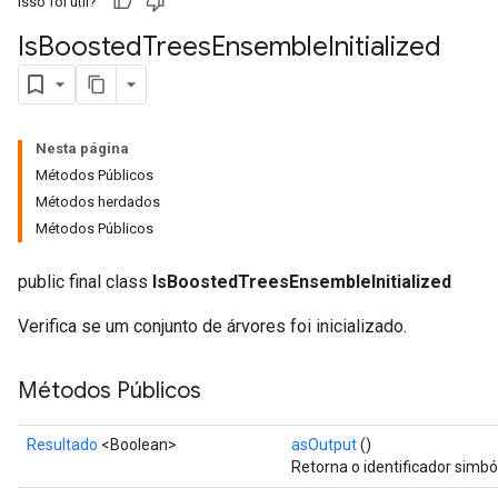
Isso foi útil?
Is
Boosted
Trees
Ensemble
Initialized
Nesta página
Métodos Públicos
Métodos herdados
Métodos Públicos
public final class
IsBoostedTreesEnsembleInitialized
Verifica se um conjunto de árvores foi inicializado.
sGradAccumDebug
Métodos Públicos
rs
ersGradAccumDebug
Resultado
<Boolean>
asOutput
()
rs
Retorna o identificador simbó
ersGradAccumDebug