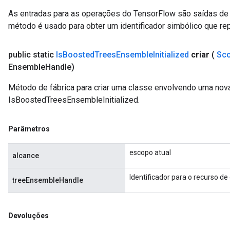
As entradas para as operações do TensorFlow são saídas de 
método é usado para obter um identificador simbólico que rep
public static
Is
Boosted
Trees
Ensemble
Initialized
criar
(
Sc
Ensemble
Handle)
Método de fábrica para criar uma classe envolvendo uma nov
IsBoostedTreesEnsembleInitialized.
Parâmetros
escopo atual
alcance
Identificador para o recurso de
treeEnsembleHandle
Devoluções