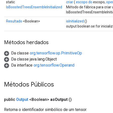
Parameters
static
criar
(
escopo do
escopo,
ope
IsBoostedTreesEnsembleInitialized
Método de fábrica para cria
IsBoostedTreesEnsembleInitia
GradAccumDebug
Parameters
Resultado
<Boolean>
isInitialized
()
ters
output boolean se for iniciali
tersGradAccumDebug
arameters
Métodos herdados
ParametersGradAccumDebug
meters
Da classe
org.tensorflow.op.PrimitiveOp
ametersGradAccumDebug
Da classe java.lang.Object
rs
Da interface
org.tensorflow.Operand
ersGradAccumDebug
tDescentParameters
ntDescentParametersGradAccumDebug
Métodos Públicos
public
Output
<Boolean>
as
Output
()
Retorna o identificador simbólico de um tensor.