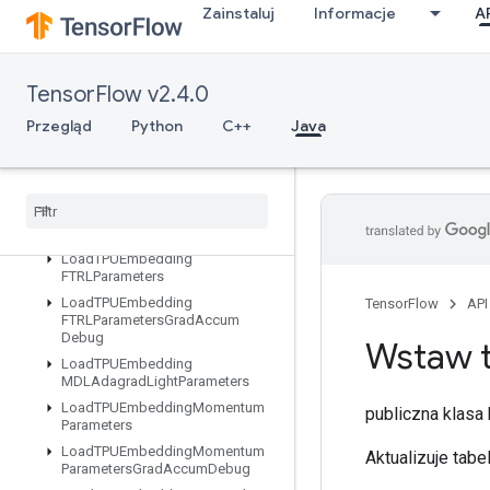
Zainstaluj
Informacje
A
LinSpace
LoadTPUEmbeddingADAMParameters
LoadTPUEmbeddingADAMParametersGradAccumDebug
TensorFlow v2.4.0
LoadTPUEmbeddingAdadeltaParameters
LoadTPUEmbeddingAdadeltaParametersGradAccumDebug
Przegląd
Python
C++
Java
LoadTPUEmbeddingAdagradParameters
Load
TPUEmbedding
Adagrad
Parameters
Grad
Accum
Debug
Load
TPUEmbedding
Centered
RMSProp
Parameters
Load
TPUEmbedding
FTRLParameters
Load
TPUEmbedding
TensorFlow
API
FTRLParameters
Grad
Accum
Debug
Wstaw t
Load
TPUEmbedding
MDLAdagrad
Light
Parameters
Load
TPUEmbedding
Momentum
publiczna klas
Parameters
Load
TPUEmbedding
Momentum
Aktualizuje tabe
Parameters
Grad
Accum
Debug