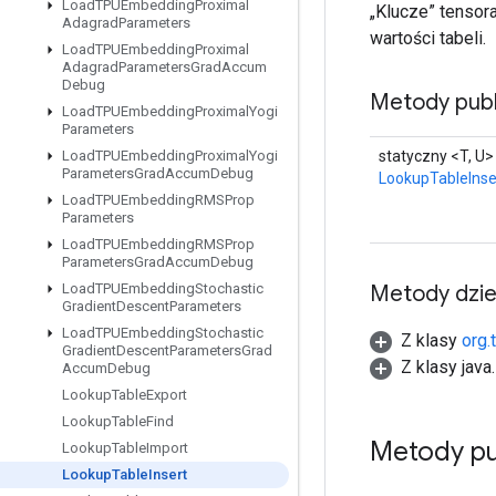
Load
TPUEmbedding
Proximal
„Klucze” tensor
Adagrad
Parameters
wartości tabeli.
Load
TPUEmbedding
Proximal
Adagrad
Parameters
Grad
Accum
Debug
Metody publ
Load
TPUEmbedding
Proximal
Yogi
Parameters
statyczny <T, U>
Load
TPUEmbedding
Proximal
Yogi
Parameters
Grad
Accum
Debug
LookupTableInse
Load
TPUEmbedding
RMSProp
Parameters
Load
TPUEmbedding
RMSProp
Parameters
Grad
Accum
Debug
Metody dzi
Load
TPUEmbedding
Stochastic
Gradient
Descent
Parameters
Load
TPUEmbedding
Stochastic
Z klasy
org.
Gradient
Descent
Parameters
Grad
Z klasy java
Accum
Debug
Lookup
Table
Export
Lookup
Table
Find
Metody pu
Lookup
Table
Import
Lookup
Table
Insert