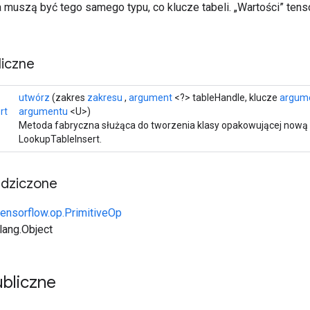
a muszą być tego samego typu, co klucze tabeli. „Wartości” ten
iczne
utwórz
(zakres
zakresu
,
argument
<?> tableHandle, klucze
argum
rt
argumentu
<U>)
Metoda fabryczna służąca do tworzenia klasy opakowującej nową 
LookupTableInsert.
edziczone
tensorflow.op.PrimitiveOp
.lang.Object
bliczne