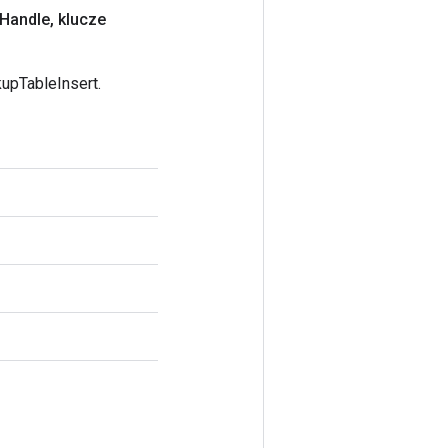
Handle
,
klucze
upTableInsert.