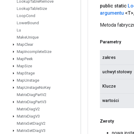
Lookup
Table
Remove
public static
Lo
Lookup
Table
Size
argumentu
<T>
Loop
Cond
Lower
Bound
Metoda fabryczn
Lu
Make
Unique
Parametry
Map
Clear
Map
Incomplete
Size
zakres
Map
Peek
Map
Size
uchwyt stołowy
Map
Stage
Map
Unstage
Klucze
Map
Unstage
No
Key
Matrix
Diag
Part
V2
wartości
Matrix
Diag
Part
V3
Matrix
Diag
V2
Matrix
Diag
V3
Zwroty
Matrix
Set
Diag
V2
Matrix
Set
Diag
V3
nowa inst