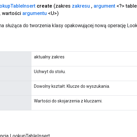
okup
Table
Insert
create
(zakres
zakresu
,
argument
<?> table
,
wartości
argumentu
<U>)
a służąca do tworzenia klasy opakowującej nową operację Look
aktualny zakres
Uchwyt do stołu.
Dowolny kształt. Klucze do wyszukania.
Wartości do skojarzenia z kluczami.
ancja LookupTableInsert