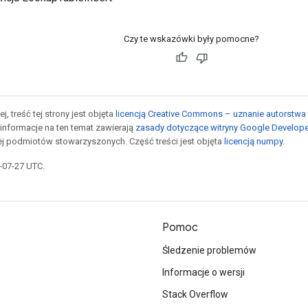
Czy te wskazówki były pomocne?
j, treść tej strony jest objęta
licencją Creative Commons – uznanie autorstwa 
informacje na ten temat zawierają
zasady dotyczące witryny Google Develop
jej podmiotów stowarzyszonych. Część treści jest objęta
licencją numpy
.
5-07-27 UTC.
Pomoc
Śledzenie problemów
Informacje o wersji
Stack Overflow