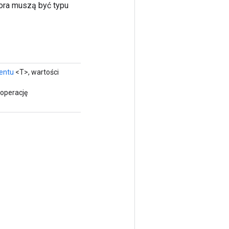
sora muszą być typu
entu
<T>, wartości
operację