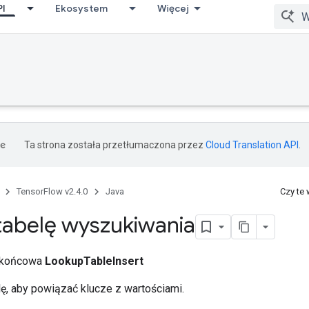
PI
Ekosystem
Więcej
Ta strona została przetłumaczona przez
Cloud Translation API
.
TensorFlow v2.4.0
Java
Czy te
abelę wyszukiwania
a końcowa
LookupTableInsert
lę, aby powiązać klucze z wartościami.