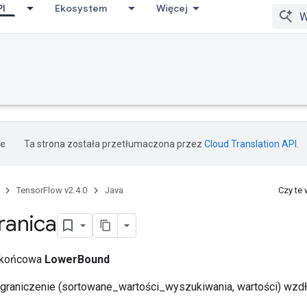
PI
Ekosystem
Więcej
Ta strona została przetłumaczona przez
Cloud Translation API
.
TensorFlow v2.4.0
Java
Czy te
ranica
a końcowa
LowerBound
graniczenie (sortowane_wartości_wyszukiwania, wartości) wzd