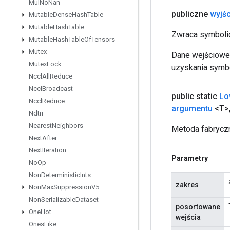
Mul
No
Nan
publiczne
wyjśc
Mutable
Dense
Hash
Table
Mutable
Hash
Table
Zwraca symbolic
Mutable
Hash
Table
Of
Tensors
Mutex
Dane wejściowe 
Mutex
Lock
uzyskania symbo
Nccl
All
Reduce
Nccl
Broadcast
public static
Lo
Nccl
Reduce
argumentu
<T>
Ndtri
Nearest
Neighbors
Metoda fabryczn
Next
After
Next
Iteration
Parametry
No
Op
Non
Deterministic
Ints
zakres
Non
Max
Suppression
V5
Non
Serializable
Dataset
posortowane
One
Hot
wejścia
Ones
Like