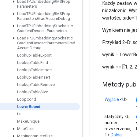
Load
TPUEmbedding
RMSProp
Każdy zestaw wi
Parameters
niezależnie. Wy
Load
TPUEmbedding
RMSProp
wartości, side='le
Parameters
Grad
Accum
Debug
Load
TPUEmbedding
Stochastic
Wynikiem nie jes
Gradient
Descent
Parameters
Load
TPUEmbedding
Stochastic
Przykład 2-D: sort
Gradient
Descent
Parameters
Grad
Accum
Debug
wynik = LowerB
Lookup
Table
Export
Lookup
Table
Find
wynik == [[1, 2, 2]
Lookup
Table
Import
Lookup
Table
Insert
Metody publ
Lookup
Table
Remove
Lookup
Table
Size
Wyjście
<U>
Loop
Cond
Lower
Bound
Lu
statyczny <U
Make
Unique
numer
rozszerzenia,
Map
Clear
T>
Dolna
Map
Incomplete
Size