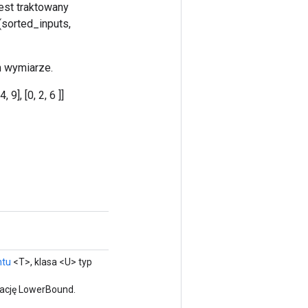
est traktowany
sorted_inputs,
m wymiarze.
 9], [0, 2, 6 ]]
ntu
<T>, klasa <U> typ
rację LowerBound.