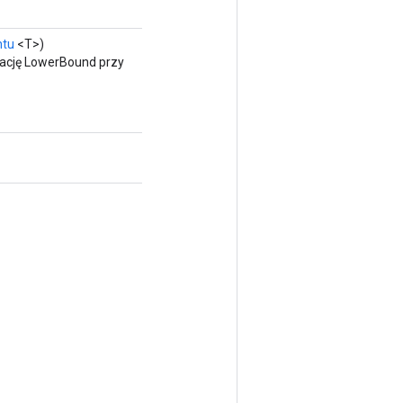
ntu
<T>)
rację LowerBound przy