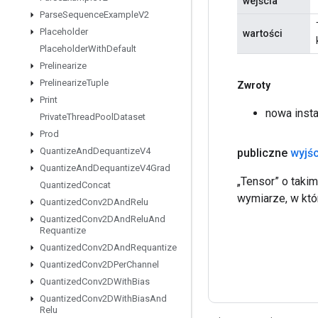
wejścia
Parse
Sequence
Example
V2
Placeholder
wartości
Placeholder
With
Default
Prelinearize
Prelinearize
Tuple
Zwroty
Print
nowa inst
Private
Thread
Pool
Dataset
Prod
Quantize
And
Dequantize
V4
publiczne
wyjśc
Quantize
And
Dequantize
V4Grad
„Tensor” o taki
Quantized
Concat
wymiarze, w kt
Quantized
Conv2DAnd
Relu
Quantized
Conv2DAnd
Relu
And
Requantize
Quantized
Conv2DAnd
Requantize
Quantized
Conv2DPer
Channel
Quantized
Conv2DWith
Bias
Quantized
Conv2DWith
Bias
And
Relu