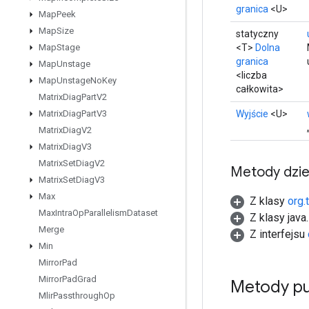
granica
<U>
Map
Peek
Map
Size
statyczny
<T>
Dolna
Map
Stage
granica
Map
Unstage
<liczba
Map
Unstage
No
Key
całkowita>
Matrix
Diag
Part
V2
Wyjście
<U>
Matrix
Diag
Part
V3
Matrix
Diag
V2
Matrix
Diag
V3
Matrix
Set
Diag
V2
Metody dzi
Matrix
Set
Diag
V3
Max
Z klasy
org.
Max
Intra
Op
Parallelism
Dataset
Z klasy java
Merge
Z interfejsu
Min
Mirror
Pad
Mirror
Pad
Grad
Metody pu
Mlir
Passthrough
Op