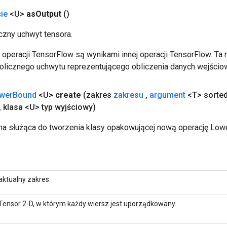
ie
<U>
as
Output
()
zny uchwyt tensora.
operacji TensorFlow są wynikami innej operacji TensorFlow. Ta
licznego uchwytu reprezentującego obliczenia danych wejścio
wer
Bound
<U>
create
(zakres
zakresu
,
argument
<T> sorte
,
klasa <U> typ wyjściowy)
a służąca do tworzenia klasy opakowującej nową operację Low
aktualny zakres
Tensor 2-D, w którym każdy wiersz jest uporządkowany.