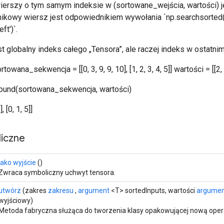
erszy o tym samym indeksie w (sortowane_wejścia, wartości) j
nikowy wiersz jest odpowiednikiem wywołania `np.searchsorted(
ft')`.
t globalny indeks całego „Tensora”, ale raczej indeks w ostatni
owana_sekwencja = [[0, 3, 9, 9, 10], [1, 2, 3, 4, 5]] wartości = [[2, 4,
ound(sortowana_sekwencja, wartości)
, [0, 1, 5]]
iczne
jako wyjście
()
Zwraca symboliczny uchwyt tensora.
utwórz
(zakres
zakresu
,
argument
<T> sortedInputs, wartości
argume
wyjściowy)
Metoda fabryczna służąca do tworzenia klasy opakowującej nową ope