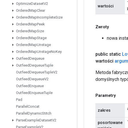
Optimize
Dataset
V2
wartości
Ordered
Map
Clear
Ordered
Map
Incomplete
Size
Ordered
Map
Peek
Zwroty
Ordered
Map
Size
nowa inst
Ordered
Map
Stage
Ordered
Map
Unstage
Ordered
Map
Unstage
No
Key
public static
Lo
Outfeed
Dequeue
wartości
argum
Outfeed
Dequeue
Tuple
Metoda fabryczn
Outfeed
Dequeue
Tuple
V2
domyślnych typ
Outfeed
Dequeue
V2
Outfeed
Enqueue
Outfeed
Enqueue
Tuple
Parametry
Pad
Parallel
Concat
zakres
Parallel
Dynamic
Stitch
Parse
Example
Dataset
V2
posortowane
Parse
Example
V2