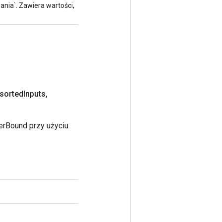
nia`. Zawiera wartości,
sorted
Inputs
,
erBound przy użyciu