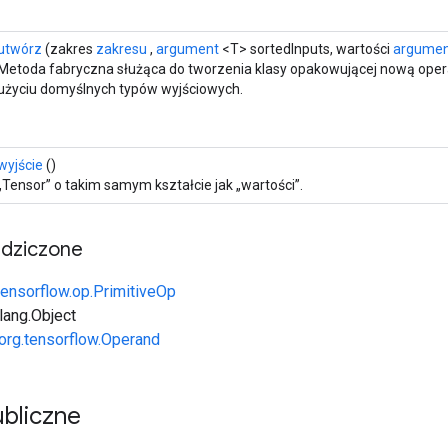
utwórz
(zakres
zakresu
,
argument
<T> sortedInputs, wartości
argume
Metoda fabryczna służąca do tworzenia klasy opakowującej nową ope
użyciu domyślnych typów wyjściowych.
wyjście
()
„Tensor” o takim samym kształcie jak „wartości”.
edziczone
tensorflow.op.PrimitiveOp
.lang.Object
org.tensorflow.Operand
bliczne