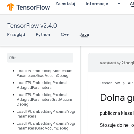
Zainstaluj
Informacje
A
LoadTPUEmbeddingAdadeltaParametersGradAccumDebug
LoadTPUEmbeddingAdagradParameters
LoadTPUEmbeddingAdagradParametersGradAccumDebug
TensorFlow v2.4.0
LoadTPUEmbeddingCenteredRMSPropParameters
LoadTPUEmbeddingFTRLParameters
Przegląd
Python
C++
Java
LoadTPUEmbeddingFTRLParametersGradAccumDebug
Load
TPUEmbedding
MDLAdagrad
Light
Parameters
Load
TPUEmbedding
Momentum
Parameters
Load
TPUEmbedding
Momentum
Parameters
Grad
Accum
Debug
Load
TPUEmbedding
Proximal
TensorFlow
API
Adagrad
Parameters
Dolna g
Load
TPUEmbedding
Proximal
Adagrad
Parameters
Grad
Accum
Debug
Load
TPUEmbedding
Proximal
Yogi
publiczna klas
Parameters
Load
TPUEmbedding
Proximal
Yogi
Stosuje dolne_o
Parameters
Grad
Accum
Debug