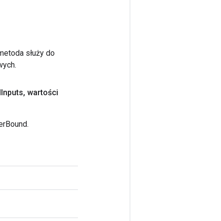
 metoda służy do
wych.
d
Inputs
,
wartości
erBound.