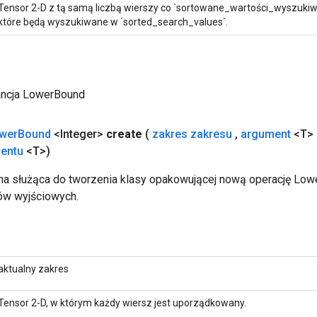
Tensor 2-D z tą samą liczbą wierszy co `sortowane_wartości_wyszukiwa
które będą wyszukiwane w `sorted_search_values`.
ancja LowerBound
wer
Bound
<Integer>
create
(
zakres zakresu
,
argument
<T> 
entu
<T>)
a służąca do tworzenia klasy opakowującej nową operację Low
ów wyjściowych.
aktualny zakres
Tensor 2-D, w którym każdy wiersz jest uporządkowany.