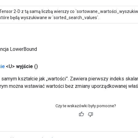
Tensor 2-D z tą samą liczbą wierszy co `sortowane_wartości_wyszukiwa
które będą wyszukiwane w `sorted_search_values`.
ancja LowerBound
ie
<U>
wyjście
()
m samym kształcie jak „wartości”. Zawiera pierwszy indeks skala
órym można wstawiać wartości bez zmiany uporządkowanej właś
Czy te wskazówki były pomocne?