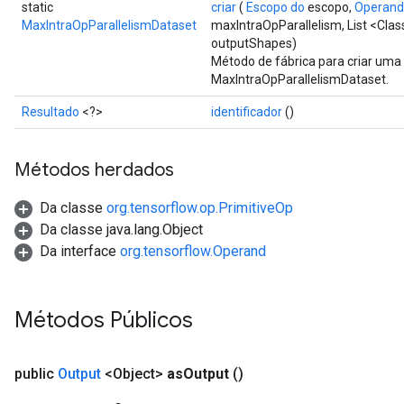
static
criar
(
Escopo do
escopo,
Operan
MaxIntraOpParallelismDataset
maxIntraOpParallelism, List <Clas
outputShapes)
Método de fábrica para criar um
MaxIntraOpParallelismDataset.
Resultado
<?>
identificador
()
Métodos herdados
Da classe
org.tensorflow.op.PrimitiveOp
Da classe java.lang.Object
Da interface
org.tensorflow.Operand
Métodos Públicos
public
Output
<Object>
as
Output
()