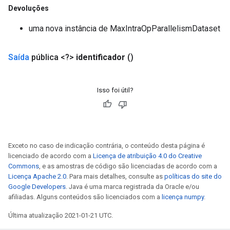
Devoluções
uma nova instância de MaxIntraOpParallelismDataset
Saída
pública <?>
identificador
()
Requantize
ize
AndReluAndRequantize
Isso foi útil?
u
uAndRequantize
Exceto no caso de indicação contrária, o conteúdo desta página é
AndRelu
licenciado de acordo com a
Licença de atribuição 4.0 do Creative
AndReluAndRequantize
Commons
, e as amostras de código são licenciadas de acordo com a
Licença Apache 2.0
. Para mais detalhes, consulte as
políticas do site do
ize
Google Developers
. Java é uma marca registrada da Oracle e/ou
afiliadas. Alguns conteúdos são licenciados com a
licença numpy
.
Requantize
Última atualização 2021-01-21 UTC.
ize