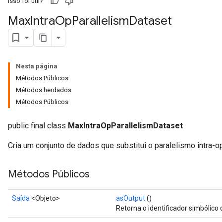
Isso foi útil?
Max
Intra
Op
Parallelism
Dataset
Nesta página
Métodos Públicos
Métodos herdados
Métodos Públicos
public final class
MaxIntraOpParallelismDataset
Cria um conjunto de dados que substitui o paralelismo intra-o
Métodos Públicos
Saída
<Objeto>
asOutput
()
Retorna o identificador simbólico