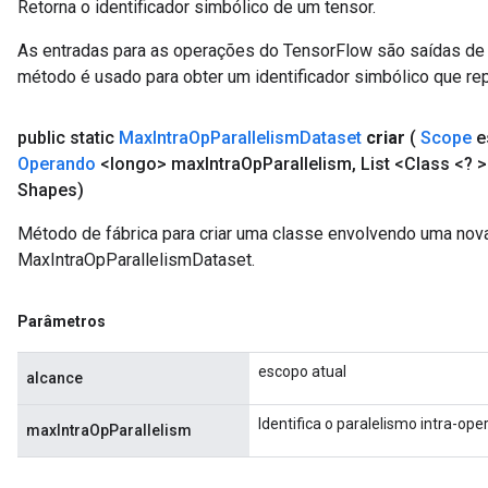
Retorna o identificador simbólico de um tensor.
As entradas para as operações do TensorFlow são saídas de 
método é usado para obter um identificador simbólico que rep
public static
Max
Intra
Op
Parallelism
Dataset
criar
(
Scope
e
Operando
<longo> max
Intra
Op
Parallelism
,
List <Class <? >
Shapes)
Método de fábrica para criar uma classe envolvendo uma nov
MaxIntraOpParallelismDataset.
Parâmetros
escopo atual
alcance
Identifica o paralelismo intra-op
maxIntraOpParallelism
ize