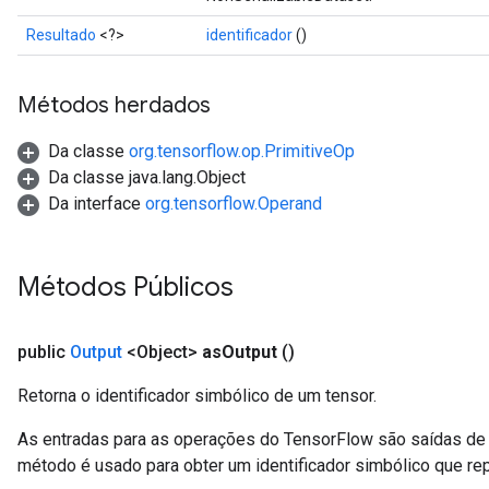
Resultado
<?>
identificador
()
Métodos herdados
Da classe
org.tensorflow.op.PrimitiveOp
Da classe java.lang.Object
Da interface
org.tensorflow.Operand
Métodos Públicos
public
Output
<Object>
as
Output
()
Retorna o identificador simbólico de um tensor.
ize
As entradas para as operações do TensorFlow são saídas de 
método é usado para obter um identificador simbólico que rep