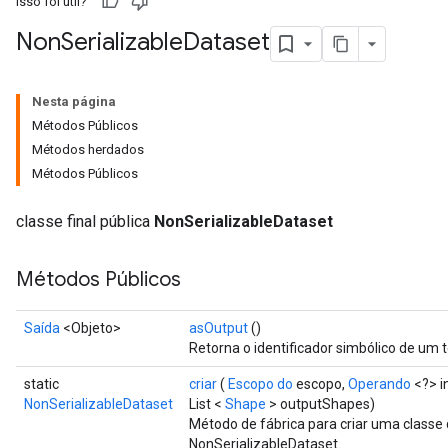
Isso foi útil?
Non
Serializable
Dataset
Nesta página
Métodos Públicos
Métodos herdados
Métodos Públicos
classe final pública
NonSerializableDataset
Métodos Públicos
Saída
<Objeto>
asOutput
()
Retorna o identificador simbólico de um t
static
criar
(
Escopo do
escopo,
Operando
<?> i
NonSerializableDataset
List <
Shape
> outputShapes)
Método de fábrica para criar uma class
NonSerializableDataset.