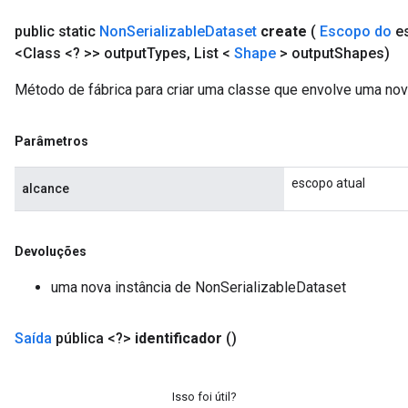
public static
Non
Serializable
Dataset
create
(
Escopo do
e
Requantize
<Class <? >> output
Types
,
List <
Shape
> output
Shapes)
ize
AndReluAndRequantize
Método de fábrica para criar uma classe que envolve uma no
u
uAndRequantize
Parâmetros
escopo atual
alcance
AndRelu
AndReluAndRequantize
Devoluções
ize
uma nova instância de NonSerializableDataset
Requantize
ize
Saída
pública <?>
identificador
()
Isso foi útil?