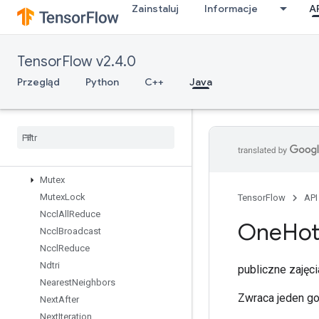
Zainstaluj
Informacje
A
MaxIntraOpParallelismDataset
Merge
Min
TensorFlow v2.4.0
MirrorPad
MirrorPadGrad
Przegląd
Python
C++
Java
MlirPassthroughOp
Mul
No
Nan
Mutable
Dense
Hash
Table
Mutable
Hash
Table
Mutable
Hash
Table
Of
Tensors
Mutex
Mutex
Lock
TensorFlow
API
Nccl
All
Reduce
One
Ho
Nccl
Broadcast
Nccl
Reduce
Ndtri
publiczne zaję
Nearest
Neighbors
Zwraca jeden go
Next
After
Next
Iteration