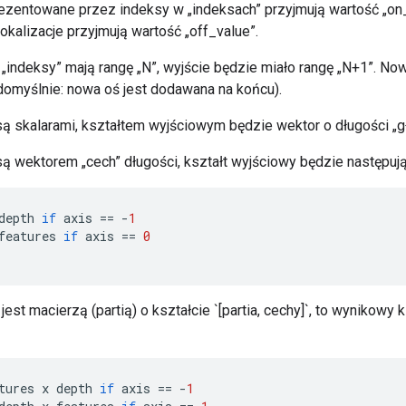
rezentowane przez indeksy w „indeksach” przyjmują wartość „on
okalizacje przyjmują wartość „off_value”.
 „indeksy” mają rangę „N”, wyjście będzie miało rangę „N+1”. No
domyślnie: nowa oś jest dodawana na końcu).
 są skalarami, kształtem wyjściowym będzie wektor o długości „g
są wektorem „cech” długości, kształt wyjściowy będzie następują
depth
if
axis
==
-
1
features
if
axis
==
0
 jest macierzą (partią) o kształcie `[partia, cechy]`, to wynikowy 
tures
x
depth
if
axis
==
-
1