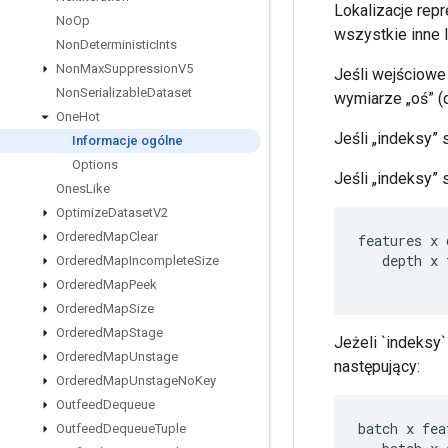
Lokalizacje rep
No
Op
wszystkie inne l
Non
Deterministic
Ints
Non
Max
Suppression
V5
Jeśli wejściowe
Non
Serializable
Dataset
wymiarze „oś” (
One
Hot
Jeśli „indeksy”
Informacje ogólne
Options
Jeśli „indeksy” 
Ones
Like
Optimize
Dataset
V2
Ordered
Map
Clear
features
x
depth
x
Ordered
Map
Incomplete
Size
Ordered
Map
Peek
Ordered
Map
Size
Ordered
Map
Stage
Jeżeli `indeksy`
Ordered
Map
Unstage
następujący:
Ordered
Map
Unstage
No
Key
Outfeed
Dequeue
batch
x
fea
Outfeed
Dequeue
Tuple