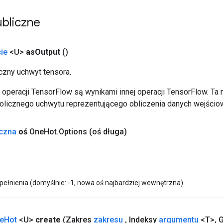
bliczne
ie
<U>
as
Output
()
zny uchwyt tensora.
operacji TensorFlow są wynikami innej operacji TensorFlow. Ta
licznego uchwytu reprezentującego obliczenia danych wejścio
yczna
oś
One
Hot
.
Options
(oś długa)
pełnienia (domyślnie: -1, nowa oś najbardziej wewnętrzna).
e
Hot
<U>
create
(Zakres
zakresu
,
Indeksy
argumentu
<T>
,
G