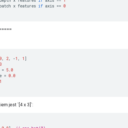
depth
x
features
if
axis
==
1
batch
x
features
if
axis
==
0
======
0
,
2
,
-
1
,
1
]
3
=
5.0
e
=
0.0
1
em jest `[4 x 3]`: