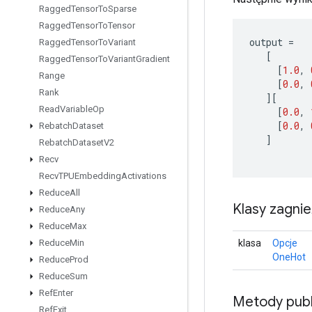
Ragged
Tensor
To
Sparse
Ragged
Tensor
To
Tensor
output
=
Ragged
Tensor
To
Variant
[
Ragged
Tensor
To
Variant
Gradient
[
1.0
,
Range
[
0.0
,
Rank
][
Read
Variable
Op
[
0.0
,
[
0.0
,
Rebatch
Dataset
]
Rebatch
Dataset
V2
Recv
Recv
TPUEmbedding
Activations
Reduce
All
Klasy zagni
Reduce
Any
Reduce
Max
klasa
Opcje
Reduce
Min
OneHot
Reduce
Prod
Reduce
Sum
Ref
Enter
Metody publ
Ref
Exit