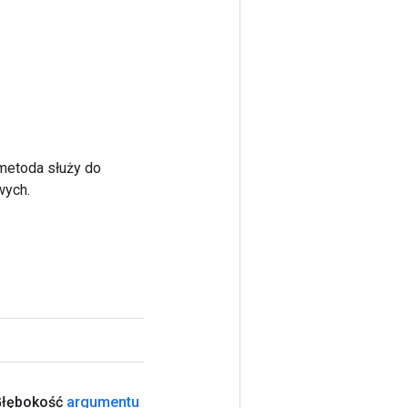
 metoda służy do
wych.
łębokość
argumentu