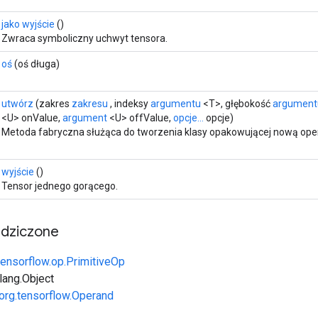
jako wyjście
()
Zwraca symboliczny uchwyt tensora.
oś
(oś długa)
utwórz
(zakres
zakresu
, indeksy
argumentu
<T>, głębokość
argument
<U> onValue,
argument
<U> offValue,
opcje...
opcje)
Metoda fabryczna służąca do tworzenia klasy opakowującej nową ope
wyjście
()
Tensor jednego gorącego.
edziczone
tensorflow.op.PrimitiveOp
.lang.Object
org.tensorflow.Operand