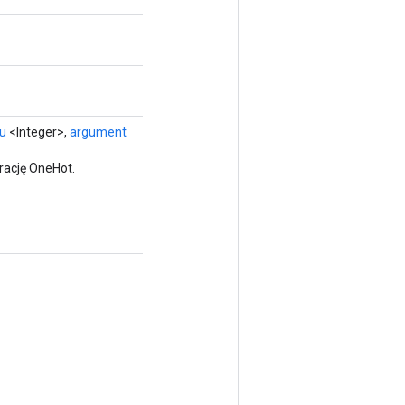
u
<Integer>,
argument
rację OneHot.