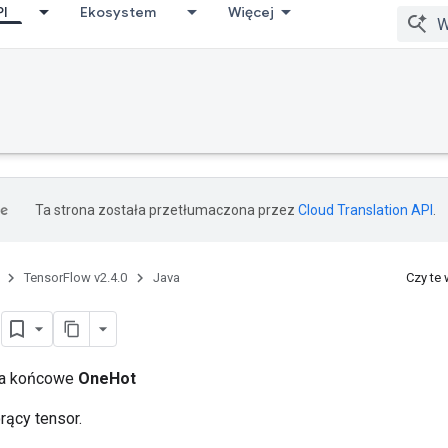
PI
Ekosystem
Więcej
Ta strona została przetłumaczona przez
Cloud Translation API
.
TensorFlow v2.4.0
Java
Czy te
t
cia końcowe
OneHot
rący tensor.