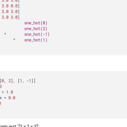
3.0
3.0
]
3.0
0.0
]
3.0
3.0
]
3.0
3.0
]
           one_hot(0)
           one_hot(2)
  ^        one_hot(-1)
      ^    one_hot(1)
[
0
,
2
]
,
[
1
,
-
1
]]
3
=
1.0
e
=
0.0
1
em jest `[2 x 2 x 3]`: