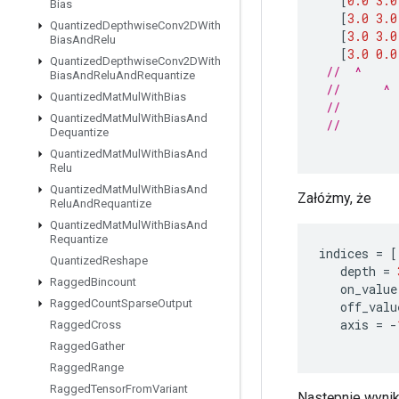
[
0.0
3.0
Bias
[
3.0
3.0
Quantized
Depthwise
Conv2DWith
[
3.0
3.0
Bias
And
Relu
[
3.0
0.0
Quantized
Depthwise
Conv2DWith
//  ^     
Bias
And
Relu
And
Requantize
//      ^ 
Quantized
Mat
Mul
With
Bias
//        
Quantized
Mat
Mul
With
Bias
And
//        
Dequantize
Quantized
Mat
Mul
With
Bias
And
Relu
Quantized
Mat
Mul
With
Bias
And
Załóżmy, że
Relu
And
Requantize
Quantized
Mat
Mul
With
Bias
And
Requantize
indices
=
[
Quantized
Reshape
depth
=
Ragged
Bincount
on_value
Ragged
Count
Sparse
Output
off_valu
axis
=
-
Ragged
Cross
Ragged
Gather
Ragged
Range
Ragged
Tensor
From
Variant
Następnie wyniki