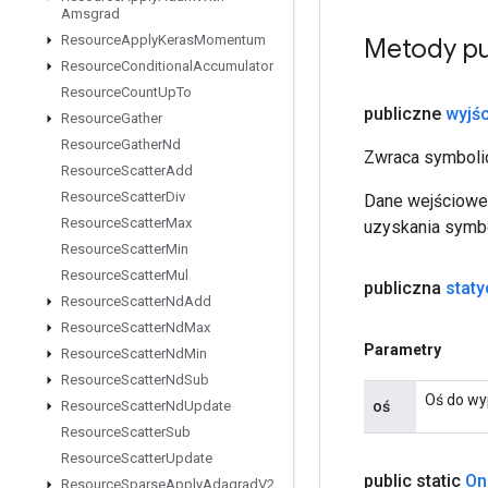
Amsgrad
Resource
Apply
Keras
Momentum
Metody pu
Resource
Conditional
Accumulator
Resource
Count
Up
To
publiczne
wyjśc
Resource
Gather
Resource
Gather
Nd
Zwraca symbolic
Resource
Scatter
Add
Resource
Scatter
Div
Dane wejściowe 
Resource
Scatter
Max
uzyskania symbo
Resource
Scatter
Min
Resource
Scatter
Mul
publiczna
stat
Resource
Scatter
Nd
Add
Resource
Scatter
Nd
Max
Parametry
Resource
Scatter
Nd
Min
Resource
Scatter
Nd
Sub
Oś do wy
oś
Resource
Scatter
Nd
Update
Resource
Scatter
Sub
Resource
Scatter
Update
public static
On
Resource
Sparse
Apply
Adagrad
V2