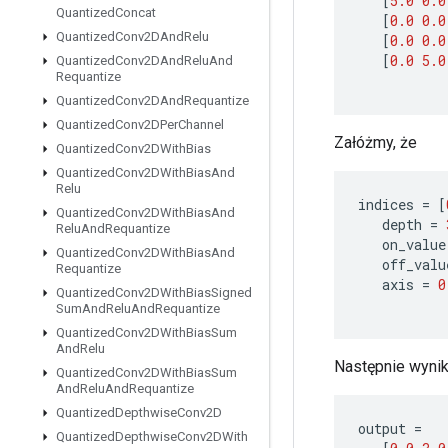
[
5.0
0.0
Quantized
Concat
[
0.0
0.0
Quantized
Conv2DAnd
Relu
[
0.0
0.0
[
0.0
5.0
Quantized
Conv2DAnd
Relu
And
Requantize
Quantized
Conv2DAnd
Requantize
Quantized
Conv2DPer
Channel
Załóżmy, że
Quantized
Conv2DWith
Bias
Quantized
Conv2DWith
Bias
And
Relu
indices
=
[
Quantized
Conv2DWith
Bias
And
depth
=
Relu
And
Requantize
on_value
Quantized
Conv2DWith
Bias
And
off_valu
Requantize
axis
=
0
Quantized
Conv2DWith
Bias
Signed
Sum
And
Relu
And
Requantize
Quantized
Conv2DWith
Bias
Sum
And
Relu
Następnie wyniki
Quantized
Conv2DWith
Bias
Sum
And
Relu
And
Requantize
Quantized
Depthwise
Conv2D
output
=
Quantized
Depthwise
Conv2DWith