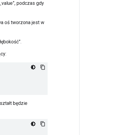
_value”, podczas gdy
wa oś tworzona jest w
łębokość”.
cy:
kształt będzie