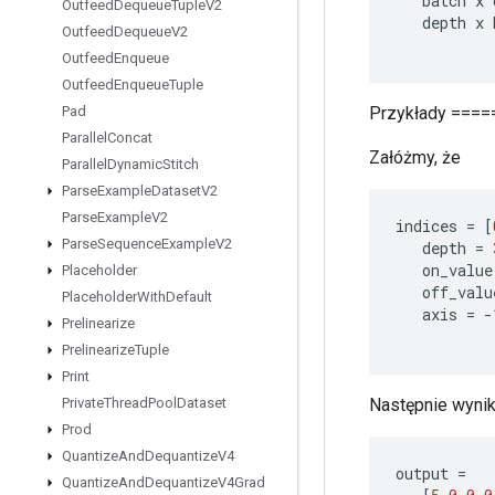
batch
x
Outfeed
Dequeue
Tuple
V2
depth
x
Outfeed
Dequeue
V2
Outfeed
Enqueue
Outfeed
Enqueue
Tuple
Przykłady ===
Pad
Parallel
Concat
Załóżmy, że
Parallel
Dynamic
Stitch
Parse
Example
Dataset
V2
Parse
Example
V2
indices
=
[
Parse
Sequence
Example
V2
depth
=
on_value
Placeholder
off_valu
Placeholder
With
Default
axis
=
-
Prelinearize
Prelinearize
Tuple
Print
Następnie wyniki
Private
Thread
Pool
Dataset
Prod
Quantize
And
Dequantize
V4
output
=
Quantize
And
Dequantize
V4Grad