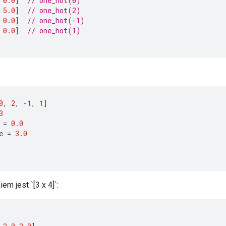
0.0
]
// one_hot(0)
5.0
]
// one_hot(2)
0.0
]
// one_hot(-1)
0.0
]
// one_hot(1)
0
,
2
,
-
1
,
1
]
3
=
0.0
e
=
3.0
em jest `[3 x 4]`: