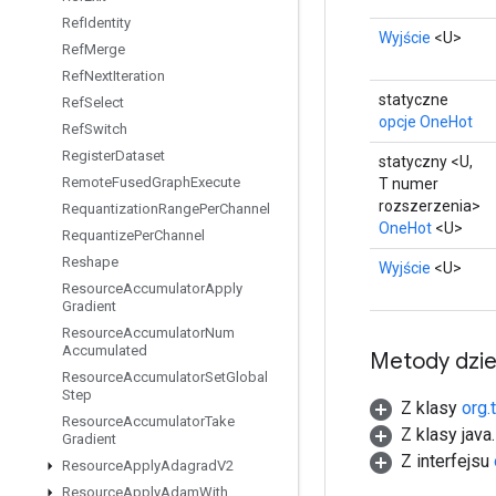
Ref
Identity
Wyjście
<U>
Ref
Merge
Ref
Next
Iteration
statyczne
Ref
Select
opcje OneHot
Ref
Switch
Register
Dataset
statyczny <U,
Remote
Fused
Graph
Execute
T numer
rozszerzenia>
Requantization
Range
Per
Channel
OneHot
<U>
Requantize
Per
Channel
Reshape
Wyjście
<U>
Resource
Accumulator
Apply
Gradient
Resource
Accumulator
Num
Accumulated
Metody dzi
Resource
Accumulator
Set
Global
Step
Z klasy
org.
Resource
Accumulator
Take
Z klasy java
Gradient
Z interfejsu
Resource
Apply
Adagrad
V2
Resource
Apply
Adam
With