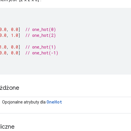
0.0
,
0.0
]
// one_hot(0)
0.0
,
1.0
]
// one_hot(2)
1.0
,
0.0
]
// one_hot(1)
0.0
,
0.0
]
// one_hot(-1)
eżdżone
One
Hot
Opcjonalne atrybuty dla
iczne