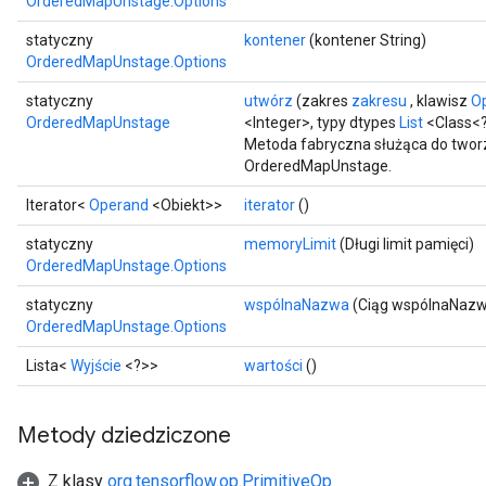
OrderedMapUnstage.Options
statyczny
kontener
(kontener String)
OrderedMapUnstage.Options
statyczny
utwórz
(zakres
zakresu
, klawisz
O
OrderedMapUnstage
<Integer>, typy dtypes
List
<Class<
Metoda fabryczna służąca do twor
OrderedMapUnstage.
ize
Iterator<
Operand
<Obiekt>>
iterator
()
statyczny
memoryLimit
(Długi limit pamięci)
OrderedMapUnstage.Options
statyczny
wspólnaNazwa
(Ciąg wspólnaNaz
Requantize
OrderedMapUnstage.Options
ize
Lista<
Wyjście
<?>>
wartości
()
AndReluAndRequantize
u
uAndRequantize
Metody dziedziczone
Z klasy
org.tensorflow.op.PrimitiveOp