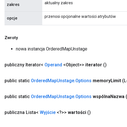
aktualny zakres
zakres
przenosi opcjonalne wartości atrybutów
opcje
Zwroty
nowa instancja OrderedMapUnstage
publiczny Iterator<
Operand
<Object>>
iterator
()
public static
Ordered
Map
Unstage
.
Options
memory
Limit
(
public static
Ordered
Map
Unstage
.
Options
wspólna
Nazwa
publiczna Lista<
Wyjście
<?>>
wartości
()