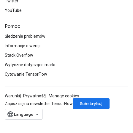
Twitter
YouTube
Pomoc
Śledzenie problemów
Informacje o wersji
Stack Overflow
Wytyczne dotyczące marki
Cytowanie TensorFlow
Warunki
Prywatność
Manage cookies
m
Subskrybuj
Zapisz się na newsletter TensorFlow
rs
ersGradAccumDebug
eters