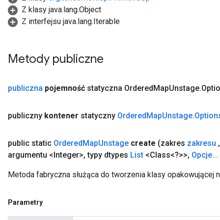
AndRelu
Z klasy java.lang.Object
AndReluAndRequantize
Z interfejsu java.lang.Iterable
ize
Metody publiczne
Requantize
ize
publiczna
pojemność
statyczna Ordered
Map
Unstage
.
Opti
publiczny
kontener
statyczny
Ordered
Map
Unstage
.
Option
public static
Ordered
Map
Unstage
create
(zakres
zakresu
,
argumentu <Integer>
,
typy dtypes
List
<Class<?>>
,
Opcje
.
.
.
Metoda fabryczna służąca do tworzenia klasy opakowującej
Parametry