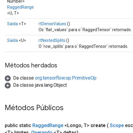
Number>
RaggedRange
<U, T>
Saída
<T>
rtDenseValues
()
Os `flat_values` para o` RaggedTensor` retornado.
Saída
<U>
rtNestedSplits
()
O `row_splits` para o` RaggedTensor` retornado.
Métodos herdados
Da classe
org.tensorflow.op.PrimitiveOp
Da classe java.lang.Object
Métodos Públicos
public static
Ragged
Range
<Longo
,
T>
create
(
Scope
esc
<T> limites
,
Operando
<T> deltas)