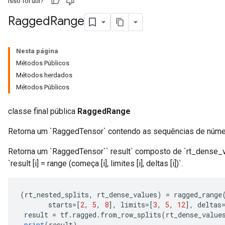
Isso foi útil?
Ragged
Range
Nesta página
Métodos Públicos
Métodos herdados
Métodos Públicos
classe final pública
RaggedRange
Retorna um `RaggedTensor` contendo as sequências de núme
Retorna um `RaggedTensor`` result` composto de `rt_dense_val
`result [i] = range (começa [i], limites [i], deltas [i])`.
(
rt_nested_splits
,
 rt_dense_values
)
=
 ragged_range
       starts
=[
2
,
5
,
8
],
 limits
=[
3
,
5
,
12
],
 deltas
 result 
=
 tf
.
ragged
.
from_row_splits
(
rt_dense_value
print
(
result
)