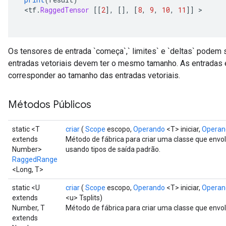
<
tf
.
RaggedTensor
[[
2
],
[],
[
8
,
9
,
10
,
11
]]
>
Os tensores de entrada `começa`,` limites` e `deltas` podem 
entradas vetoriais devem ter o mesmo tamanho. As entradas 
corresponder ao tamanho das entradas vetoriais.
Métodos Públicos
static <T
criar
(
Scope
escopo,
Operando
<T> iniciar,
Operan
extends
Método de fábrica para criar uma classe que en
Number>
usando tipos de saída padrão.
RaggedRange
<Long, T>
static <U
criar
(
Scope
escopo,
Operando
<T> iniciar,
Operan
extends
<u> Tsplits)
Number, T
Método de fábrica para criar uma classe que en
extends