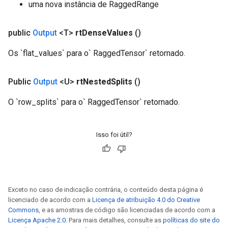
uma nova instância de RaggedRange
public
Output
<T>
rt
Dense
Values
()
Os `flat_values` para o` RaggedTensor` retornado.
Public
Output
<U>
rt
Nested
Splits
()
O `row_splits` para o` RaggedTensor` retornado.
Isso foi útil?
Exceto no caso de indicação contrária, o conteúdo desta página é
licenciado de acordo com a
Licença de atribuição 4.0 do Creative
Commons
, e as amostras de código são licenciadas de acordo com a
Licença Apache 2.0
. Para mais detalhes, consulte as
políticas do site do