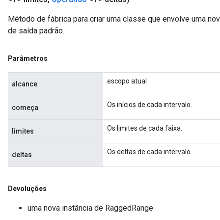
Método de fábrica para criar uma classe que envolve uma n
m
de saída padrão.
rs
ersGradAccumDebug
Parâmetros
eters
metersGradAccumDebug
escopo atual
alcance
ters
metersGradAccumDebug
Os inícios de cada intervalo.
começa
ropParameters
s
Os limites de cada faixa.
limites
ersGradAccumDebug
ghtParameters
Os deltas de cada intervalo.
deltas
meters
ametersGradAccumDebug
adParameters
Devoluções
radParametersGradAccumDebug
uma nova instância de RaggedRange
rameters
ParametersGradAccumDebug