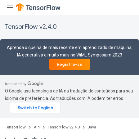
ize
AndReluAndRequantize
u
TensorFlow v2.4.0
uAndRequantize
Aprenda o que há de mais recente em aprendizado de máquina,
AndRelu
IA generativa e muito mais no WiML Symposium 2023
AndReluAndRequantize
Registre-se
ize
Requantize
O Google usa tecnologia de IA na tradução de conteúdos para seu
ize
idioma de preferência. As traduções com IA podem ter erros.
TensorFlow
API
TensorFlow v2.4.0
Java