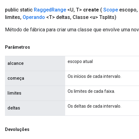
eters
public static
Ragged
Range
<U
,
T>
create
(
Scope
escopo
,
metersGradAccumDebug
limites
,
Operando
<T> deltas
,
Classe <u> Tsplits)
ientDescentParameters
Método de fábrica para criar uma classe que envolve uma n
dientDescentParametersGradAccumDebug
Parâmetros
escopo atual
alcance
Os inícios de cada intervalo.
começa
Os limites de cada faixa.
limites
Os deltas de cada intervalo.
deltas
Devoluções