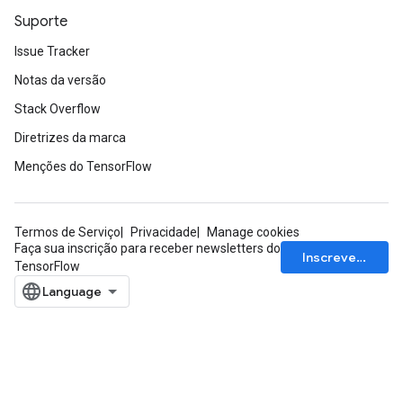
ersGradAccumDebug
Suporte
ghtParameters
Issue Tracker
meters
ametersGradAccumDebug
Notas da versão
adParameters
Stack Overflow
radParametersGradAccumDebug
Diretrizes da marca
rameters
ParametersGradAccumDebug
Menções do TensorFlow
eters
metersGradAccumDebug
ientDescentParameters
Termos de Serviço
Privacidade
Manage cookies
Faça sua inscrição para receber newsletters do
dientDescentParametersGradAccumDebug
Inscrever-se
TensorFlow