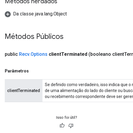
Métodos herdados
Da classe java.lang.Object
Métodos Públicos
public
Recv
.
Options
client
Terminated
(booleano client
Ter
Parâmetros
Se definido como verdadeiro, isso indica que o
clientTerminated
de uma alimentação do lado do cliente ou busc
ou recebimento correspondente deve ser gere
Isso foi útil?