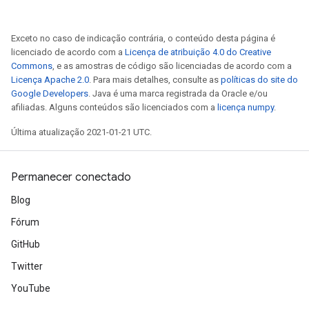
Exceto no caso de indicação contrária, o conteúdo desta página é
licenciado de acordo com a
Licença de atribuição 4.0 do Creative
Commons
, e as amostras de código são licenciadas de acordo com a
Licença Apache 2.0
. Para mais detalhes, consulte as
políticas do site do
Google Developers
. Java é uma marca registrada da Oracle e/ou
afiliadas. Alguns conteúdos são licenciados com a
licença numpy
.
Última atualização 2021-01-21 UTC.
m
Permanecer conectado
rs
Blog
ersGradAccumDebug
eters
Fórum
metersGradAccumDebug
GitHub
ters
Twitter
metersGradAccumDebug
ropParameters
YouTube
s