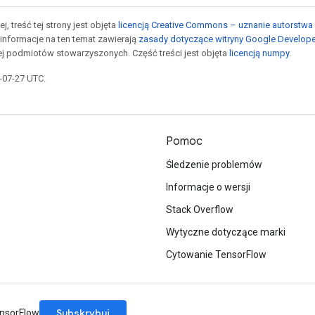
j, treść tej strony jest objęta
licencją Creative Commons – uznanie autorstwa 
informacje na ten temat zawierają
zasady dotyczące witryny Google Develop
jej podmiotów stowarzyszonych. Część treści jest objęta
licencją numpy
.
5-07-27 UTC.
Pomoc
Śledzenie problemów
Informacje o wersji
Stack Overflow
Wytyczne dotyczące marki
Cytowanie TensorFlow
Subskrybuj
ensorFlow