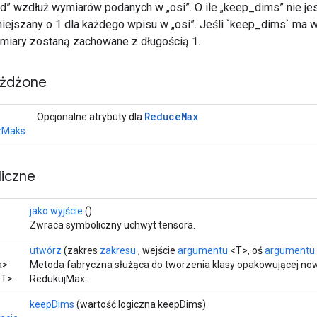
d” wzdłuż wymiarów podanych w „osi”. O ile „keep_dims” nie je
iejszany o 1 dla każdego wpisu w „osi”. Jeśli `keep_dims` ma w
miary zostaną zachowane z długością 1.
eżdżone
Reduce
Max
Opcjonalne atrybuty dla
zMaks
iczne
jako wyjście
()
Zwraca symboliczny uchwyt tensora.
utwórz
(zakres
zakresu
, wejście
argumentu
<T>, oś
argumentu
a>
Metoda fabryczna służąca do tworzenia klasy opakowującej no
T>
RedukujMax.
keepDims
(wartość logiczna keepDims)