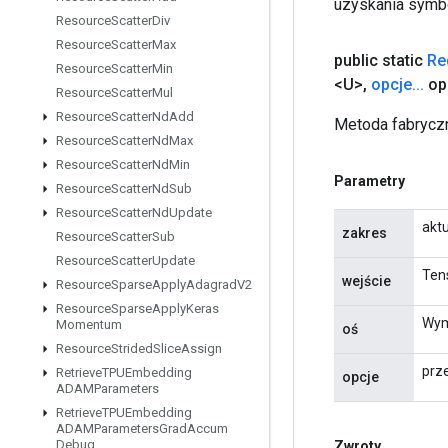
uzyskania symbo
Resource
Scatter
Div
Resource
Scatter
Max
public static
Re
Resource
Scatter
Min
<U>
,
opcje
.
.
.
op
Resource
Scatter
Mul
Resource
Scatter
Nd
Add
Metoda fabryczn
Resource
Scatter
Nd
Max
Resource
Scatter
Nd
Min
Parametry
Resource
Scatter
Nd
Sub
Resource
Scatter
Nd
Update
akt
zakres
Resource
Scatter
Sub
Resource
Scatter
Update
Tens
wejście
Resource
Sparse
Apply
Adagrad
V2
Resource
Sparse
Apply
Keras
Wymi
Momentum
oś
Resource
Strided
Slice
Assign
prz
Retrieve
TPUEmbedding
opcje
ADAMParameters
Retrieve
TPUEmbedding
ADAMParameters
Grad
Accum
Debug
Zwroty