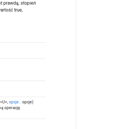
st prawdą, stopień
artość true,
<U>,
opcje...
opcje)
wą operację