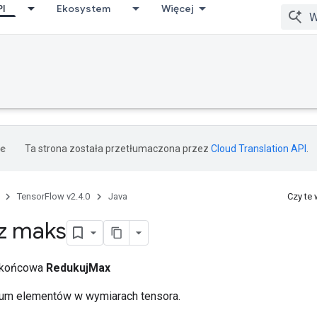
PI
Ekosystem
Więcej
Ta strona została przetłumaczona przez
Cloud Translation API
.
TensorFlow v2.4.0
Java
Czy te
z maks
a końcowa
RedukujMax
um elementów w wymiarach tensora.