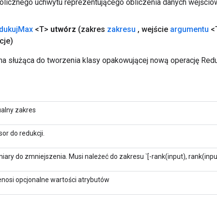
licznego uchwytu reprezentującego obliczenia danych wejścio
dukuj
Max
<T>
utwórz
(zakres
zakresu
,
wejście
argumentu
<
cje)
a służąca do tworzenia klasy opakowującej nową operację Red
ualny zakres
or do redukcji.
ary do zmniejszenia. Musi należeć do zakresu `[-rank(input), rank(input
enosi opcjonalne wartości atrybutów