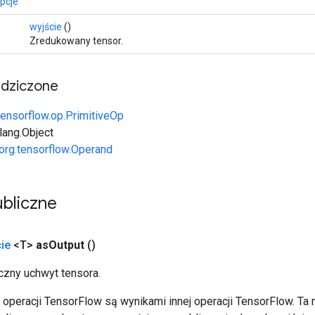
pcje
wyjście
()
Zredukowany tensor.
edziczone
tensorflow.op.PrimitiveOp
.lang.Object
org.tensorflow.Operand
bliczne
ie
<T>
as
Output
()
zny uchwyt tensora.
operacji TensorFlow są wynikami innej operacji TensorFlow. Ta