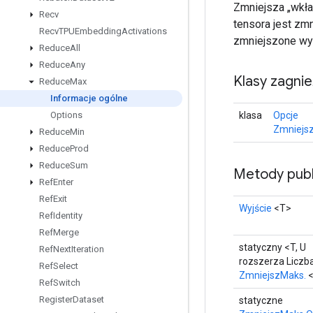
Zmniejsza „wkła
Recv
tensora jest zmn
Recv
TPUEmbedding
Activations
zmniejszone wy
Reduce
All
Reduce
Any
Klasy zagni
Reduce
Max
Informacje ogólne
klasa
Opcje
Options
Zmniejs
Reduce
Min
Reduce
Prod
Reduce
Sum
Metody publ
Ref
Enter
Ref
Exit
Wyjście
<T>
Ref
Identity
Ref
Merge
statyczny <T, U
Ref
Next
Iteration
rozszerza Liczb
Ref
Select
ZmniejszMaks.
<
Ref
Switch
Register
Dataset
statyczne