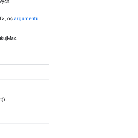
wych.
T>
,
oś
argumentu
ukujMax.
))`.