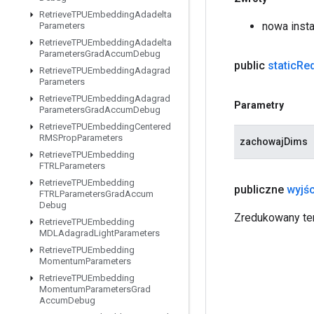
Retrieve
TPUEmbedding
Adadelta
nowa inst
Parameters
Retrieve
TPUEmbedding
Adadelta
Parameters
Grad
Accum
Debug
public
static
Re
Retrieve
TPUEmbedding
Adagrad
Parameters
Retrieve
TPUEmbedding
Adagrad
Parametry
Parameters
Grad
Accum
Debug
Retrieve
TPUEmbedding
Centered
RMSProp
Parameters
zachowajDims
Retrieve
TPUEmbedding
FTRLParameters
Retrieve
TPUEmbedding
publiczne
wyjśc
FTRLParameters
Grad
Accum
Debug
Zredukowany te
Retrieve
TPUEmbedding
MDLAdagrad
Light
Parameters
Retrieve
TPUEmbedding
Momentum
Parameters
Retrieve
TPUEmbedding
Momentum
Parameters
Grad
Accum
Debug