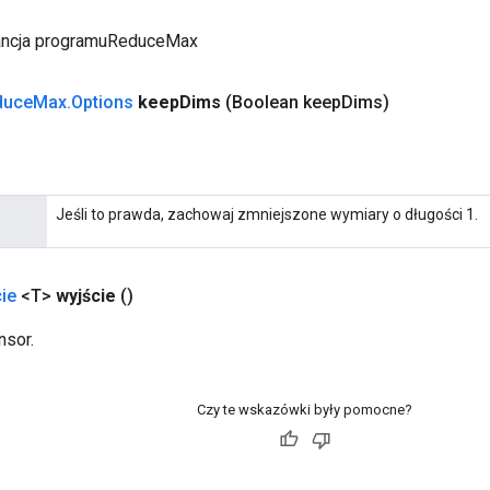
ancja programuReduceMax
duce
Max
.
Options
keep
Dims
(Boolean keep
Dims)
Jeśli to prawda, zachowaj zmniejszone wymiary o długości 1.
ie
<T>
wyjście
()
nsor.
Czy te wskazówki były pomocne?