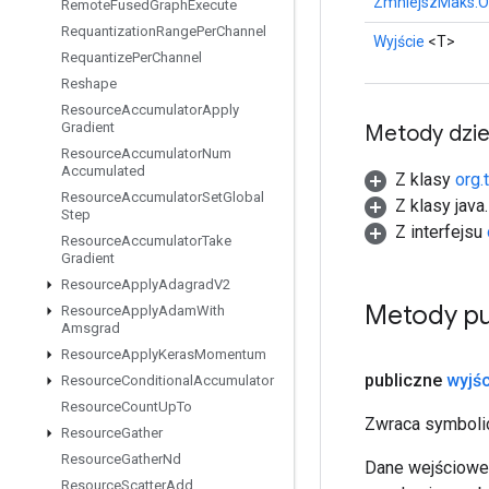
ZmniejszMaks.O
Remote
Fused
Graph
Execute
Requantization
Range
Per
Channel
Wyjście
<T>
Requantize
Per
Channel
Reshape
Resource
Accumulator
Apply
Gradient
Metody dzi
Resource
Accumulator
Num
Accumulated
Z klasy
org.
Resource
Accumulator
Set
Global
Z klasy java
Step
Z interfejsu
Resource
Accumulator
Take
Gradient
Resource
Apply
Adagrad
V2
Metody pu
Resource
Apply
Adam
With
Amsgrad
Resource
Apply
Keras
Momentum
publiczne
wyjśc
Resource
Conditional
Accumulator
Resource
Count
Up
To
Zwraca symbolic
Resource
Gather
Resource
Gather
Nd
Dane wejściowe 
Resource
Scatter
Add