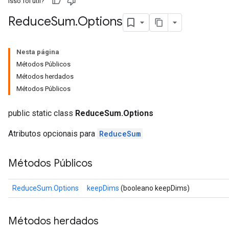
Isso foi útil?
Reduce
Sum
.
Options
Nesta página
Métodos Públicos
Métodos herdados
Métodos Públicos
public static class
ReduceSum.Options
Atributos opcionais para
ReduceSum
Métodos Públicos
ReduceSum.Options
keepDims
(booleano keepDims)
Métodos herdados