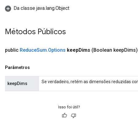
Da classe java.lang.Object
Métodos Públicos
public
Reduce
Sum
.
Options
keep
Dims
(Boolean keep
Dims)
Parâmetros
Se verdadeiro, retém as dimensões reduzidas c
keepDims
Isso foi útil?