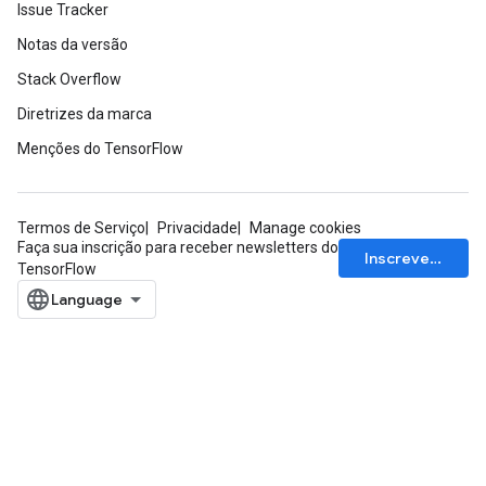
Issue Tracker
ParametersGradAccumDebug
eters
Notas da versão
metersGradAccumDebug
Stack Overflow
ientDescentParameters
Diretrizes da marca
dientDescentParametersGradAccumDebug
Menções do TensorFlow
Termos de Serviço
Privacidade
Manage cookies
Faça sua inscrição para receber newsletters do
Inscrever-se
TensorFlow