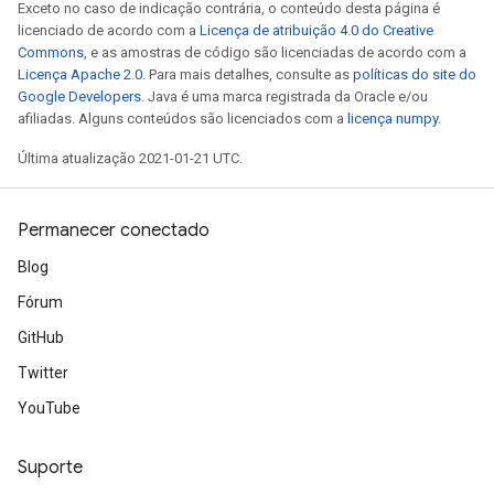
Exceto no caso de indicação contrária, o conteúdo desta página é
licenciado de acordo com a
Licença de atribuição 4.0 do Creative
Commons
, e as amostras de código são licenciadas de acordo com a
m
Licença Apache 2.0
. Para mais detalhes, consulte as
políticas do site do
Google Developers
. Java é uma marca registrada da Oracle e/ou
rs
afiliadas. Alguns conteúdos são licenciados com a
licença numpy
.
ersGradAccumDebug
Última atualização 2021-01-21 UTC.
eters
metersGradAccumDebug
ters
Permanecer conectado
metersGradAccumDebug
Blog
ropParameters
s
Fórum
ersGradAccumDebug
GitHub
ghtParameters
Twitter
meters
ametersGradAccumDebug
YouTube
adParameters
radParametersGradAccumDebug
Suporte
rameters