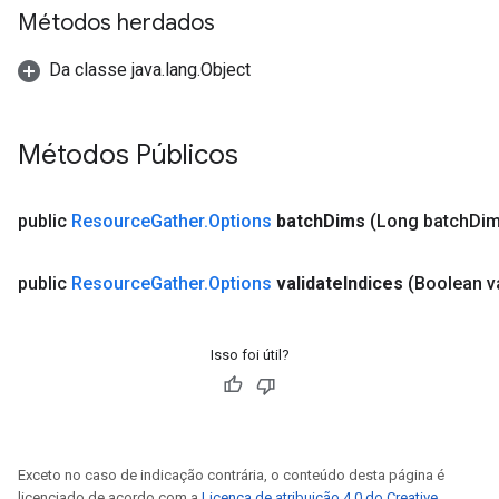
eters
Métodos herdados
metersGradAccumDebug
ters
Da classe java.lang.Object
metersGradAccumDebug
ropParameters
s
Métodos Públicos
ersGradAccumDebug
ghtParameters
public
Resource
Gather
.
Options
batch
Dims
(Long batch
Dim
meters
ametersGradAccumDebug
adParameters
public
Resource
Gather
.
Options
validate
Indices
(Boolean v
radParametersGradAccumDebug
rameters
Isso foi útil?
ParametersGradAccumDebug
eters
metersGradAccumDebug
ientDescentParameters
dientDescentParametersGradAccumDebug
Exceto no caso de indicação contrária, o conteúdo desta página é
licenciado de acordo com a
Licença de atribuição 4.0 do Creative