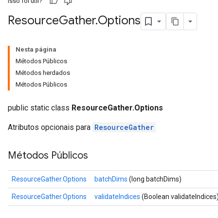
Isso foi útil?
Resource
Gather
.
Options
Nesta página
Métodos Públicos
Métodos herdados
Métodos Públicos
public static class
ResourceGather.Options
Atributos opcionais para
ResourceGather
Métodos Públicos
m
ResourceGather.Options
batchDims
(long batchDims)
ResourceGather.Options
validateIndices
(Boolean validateIndices
rs
ersGradAccumDebug