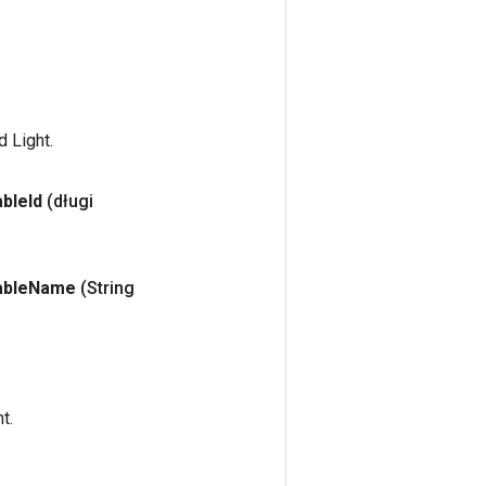
 Light.
able
Id
(długi
able
Name
(String
t.