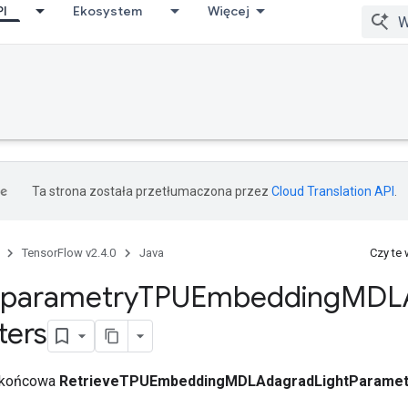
PI
Ekosystem
Więcej
Ta strona została przetłumaczona przez
Cloud Translation API
.
TensorFlow v2.4.0
Java
Czy te
 parametry
TPUEmbedding
MDL
ters
a końcowa
RetrieveTPUEmbeddingMDLAdagradLightParamet