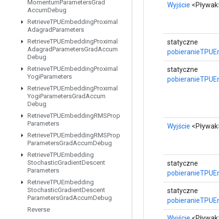
Momentum
Parameters
Grad
Wyjście
<Pływak
Accum
Debug
Retrieve
TPUEmbedding
Proximal
Adagrad
Parameters
Retrieve
TPUEmbedding
Proximal
statyczne
Adagrad
Parameters
Grad
Accum
pobieranieTPUE
Debug
Retrieve
TPUEmbedding
Proximal
statyczne
Yogi
Parameters
pobieranieTPU
Retrieve
TPUEmbedding
Proximal
Yogi
Parameters
Grad
Accum
Debug
Retrieve
TPUEmbedding
RMSProp
Parameters
Wyjście
<Pływak
Retrieve
TPUEmbedding
RMSProp
Parameters
Grad
Accum
Debug
Retrieve
TPUEmbedding
Stochastic
Gradient
Descent
statyczne
Parameters
pobieranieTPUE
Retrieve
TPUEmbedding
Stochastic
Gradient
Descent
statyczne
Parameters
Grad
Accum
Debug
pobieranieTPUE
Reverse
Wyjście
<Pływak