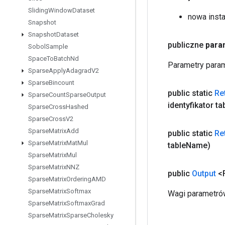
Sliding
Window
Dataset
nowa inst
Snapshot
Snapshot
Dataset
publiczne
para
Sobol
Sample
Space
To
Batch
Nd
Parametry param
Sparse
Apply
Adagrad
V2
Sparse
Bincount
public static
Re
Sparse
Count
Sparse
Output
identyfikator ta
Sparse
Cross
Hashed
Sparse
Cross
V2
Sparse
Matrix
Add
public static
Re
Sparse
Matrix
Mat
Mul
table
Name)
Sparse
Matrix
Mul
Sparse
Matrix
NNZ
public
Output
<F
Sparse
Matrix
Ordering
AMD
Sparse
Matrix
Softmax
Wagi parametrów
Sparse
Matrix
Softmax
Grad
Sparse
Matrix
Sparse
Cholesky