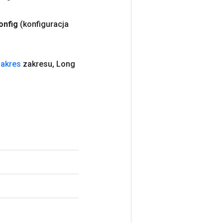
onfig
(konfiguracja
zakres
zakresu
,
Long