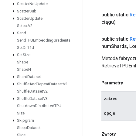
Scatter
Nd
Update
Scatter
Sub
public static
Re
Scatter
Update
ciągu)
Select
V2
Send
public static
Re
Send
TPUEmbedding
Gradients
num
Shards
,
Lo
Set
Diff1d
Set
Size
Metoda fabryczn
Shape
RetrieveTPUEm
Shape
N
Shard
Dataset
Parametry
Shuffle
And
Repeat
Dataset
V2
Shuffle
Dataset
V2
zakres
Shuffle
Dataset
V3
Shutdown
Distributed
TPU
opcje
Size
Skipgram
Sleep
Dataset
Zwroty
Slice