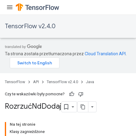
dientDescentParametersGradAccumDebug
TensorFlow v2.4.0
Ta strona została przetłumaczona przez
Cloud Translation API
.
TensorFlow
API
TensorFlow v2.4.0
Java
Czy te wskazówki były pomocne?
RozrzućNd
Dodaj
Na tej stronie
Klasy zagnieżdżone