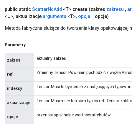
public static
Scatter
Nd
Add
<T>
create
(zakres
zakresu
,
a
<U>
,
aktualizacje
argumentu
<T>
,
opcje
.
.
.
opcje)
Metoda fabryczna służąca do tworzenia klasy opakowującej 
Parametry
aktualny zakres
zakres
Zmienny Tensor. Powinien pochodzić z węzła Varia
ref
Tensor. Musi to być jeden z następujących typów: in
indeksy
Tensor. Musi mieć ten sam typ co ref. Tensor zaktu
aktualizacje
przenosi opcjonalne wartości atrybutów
opcje