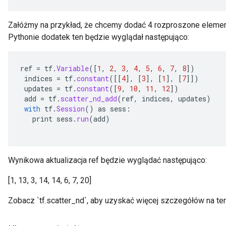
Załóżmy na przykład, że chcemy dodać 4 rozproszone elemen
Pythonie dodatek ten będzie wyglądał następująco:
ref
=
tf
.
Variable
(
[
1
,
2
,
3
,
4
,
5
,
6
,
7
,
8
]
)
indices
=
tf
.
constant
(
[[
4
]
,
[
3
]
,
[
1
]
,
[
7
]]
)
updates
=
tf
.
constant
(
[
9
,
10
,
11
,
12
]
)
add
=
tf
.
scatter_nd_add
(
ref
,
indices
,
updates
)
with
tf
.
Session
()
as
sess
:
print
sess
.
run
(
add
)
Wynikowa aktualizacja ref będzie wyglądać następująco:
[1, 13, 3, 14, 14, 6, 7, 20]
Zobacz `tf.scatter_nd`, aby uzyskać więcej szczegółów na te