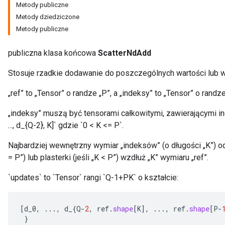
Metody publiczne
Metody dziedziczone
Metody publiczne
publiczna klasa końcowa
ScatterNdAdd
Stosuje rzadkie dodawanie do poszczególnych wartości lub 
„ref” to „Tensor” o randze „P”, a „indeksy” to „Tensor” o randze
„indeksy” muszą być tensorami całkowitymi, zawierającymi ind
..., d_{Q-2}, K]` gdzie `0 < K <= P`.
Najbardziej wewnętrzny wymiar „indeksów” (o długości „K”) o
= P”) lub plasterki (jeśli „K < P”) wzdłuż „K” wymiaru „ref”.
`updates` to `Tensor` rangi `Q-1+PK` o kształcie:
[
d_0
,
...,
d_
{
Q
-
2
,
ref
.
shape
[
K
]
,
...,
ref
.
shape
[
P
-
}