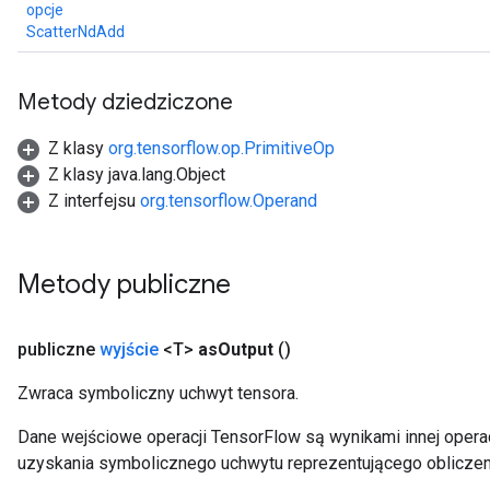
opcje
ScatterNdAdd
Metody dziedziczone
Z klasy
org.tensorflow.op.PrimitiveOp
Z klasy java.lang.Object
Z interfejsu
org.tensorflow.Operand
Metody publiczne
publiczne
wyjście
<T>
as
Output
()
Zwraca symboliczny uchwyt tensora.
Dane wejściowe operacji TensorFlow są wynikami innej operac
uzyskania symbolicznego uchwytu reprezentującego obliczen
x