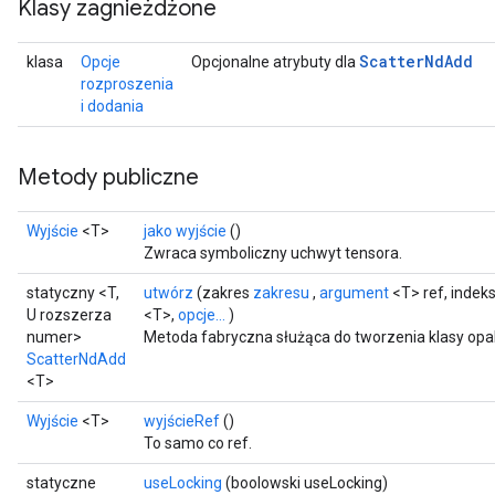
Klasy zagnieżdżone
Scatter
Nd
Add
klasa
Opcje
Opcjonalne atrybuty dla
rozproszenia
i dodania
Metody publiczne
Wyjście
<T>
jako wyjście
()
Zwraca symboliczny uchwyt tensora.
statyczny <T,
utwórz
(zakres
zakresu
,
argument
<T> ref, indek
U rozszerza
<T>,
opcje...
)
numer>
Metoda fabryczna służąca do tworzenia klasy op
ScatterNdAdd
<T>
Wyjście
<T>
wyjścieRef
()
To samo co ref.
statyczne
useLocking
(boolowski useLocking)