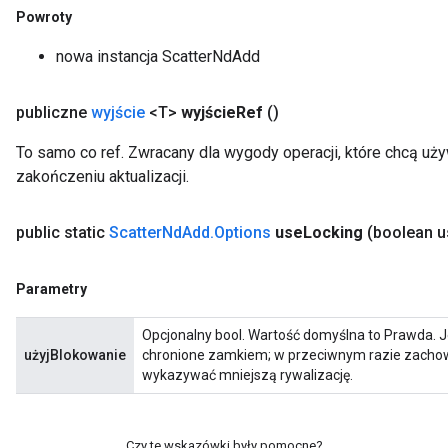
Powroty
nowa instancja ScatterNdAdd
publiczne
wyjście
<T>
wyjście
Ref
()
To samo co ref. Zwracany dla wygody operacji, które chcą uż
zakończeniu aktualizacji.
public static
Scatter
Nd
Add
.
Options
use
Locking
(boolean u
Parametry
Opcjonalny bool. Wartość domyślna to Prawda. J
użyjBlokowanie
chronione zamkiem; w przeciwnym razie zachowa
wykazywać mniejszą rywalizację.
Czy te wskazówki były pomocne?