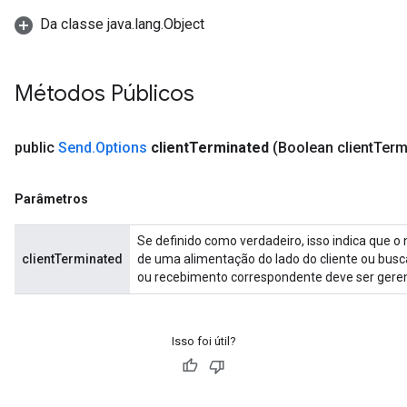
Da classe java.lang.Object
Métodos Públicos
public
Send
.
Options
client
Terminated
(Boolean client
Term
Parâmetros
Se definido como verdadeiro, isso indica que o
clientTerminated
de uma alimentação do lado do cliente ou busc
ou recebimento correspondente deve ser gere
Isso foi útil?