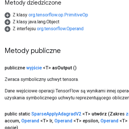
Metody dziedziczone
Z klasy
org.tensorflow.op.PrimitiveOp
Z klasy java.lang.Object
Z interfejsu
org.tensorflow.Operand
Metody publiczne
x
publiczne
wyjście
<T>
as
Output
()
Zwraca symboliczny uchwyt tensora.
Dane wejściowe operacji TensorFlow są wynikami innej operac
uzyskania symbolicznego uchwytu reprezentującego obliczen
public static
Sparse
Apply
Adagrad
V2
<T>
utwórz
(Zakres
z
accum
,
Operand
<T> lr
,
Operand
<T> epsilon
,
Operand
<T> 
opcje)