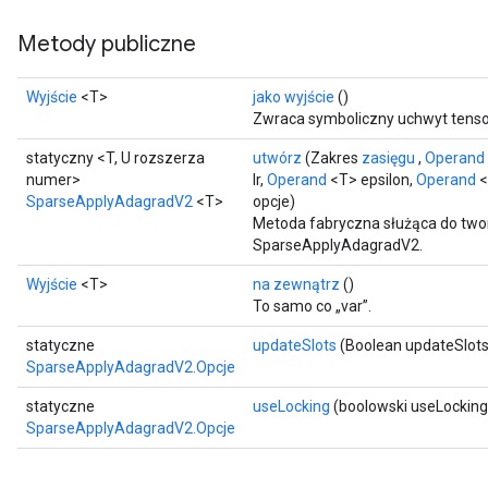
Metody publiczne
Wyjście
<T>
jako wyjście
()
Zwraca symboliczny uchwyt tenso
statyczny <T, U rozszerza
utwórz
(Zakres
zasięgu
,
Operand
numer>
lr,
Operand
<T> epsilon,
Operand
<
SparseApplyAdagradV2
<T>
opcje)
Metoda fabryczna służąca do two
SparseApplyAdagradV2.
Wyjście
<T>
na zewnątrz
()
To samo co „var”.
statyczne
updateSlots
(Boolean updateSlots
SparseApplyAdagradV2.Opcje
statyczne
useLocking
(boolowski useLocking
SparseApplyAdagradV2.Opcje