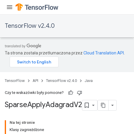
TensorFlow v2.4.0
Ta strona została przetłumaczona przez
Cloud Translation API
.
TensorFlow
API
TensorFlow v2.4.0
Java
Czy te wskazówki były pomocne?
Sparse
Apply
Adagrad
V2
Na tej stronie
Klasy zagnieżdżone