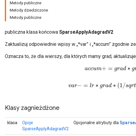
Metody publiczne
Metody dziedziczone
Metody publiczne
publiczna klasa końcowa
SparseApplyAdagradV2
Zaktualizuj odpowiednie wpisy w „*var” i „*accum” zgodnie 
Oznacza to, że dla wierszy, dla których mamy grad, aktualizu
a
c
c
u
m
+
=
g
r
a
d
∗
g
r
a
d
v
a
r
−
=
l
r
∗
g
r
a
d
∗
(
1
/
s
q
r
t
(
a
c
Klasy zagnieżdżone
Sparse
klasa
Opcje
Opcjonalne atrybuty dla
SparseApplyAdagradV2