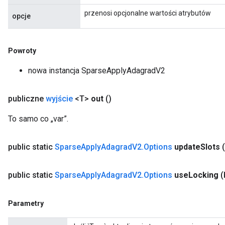
przenosi opcjonalne wartości atrybutów
opcje
Powroty
nowa instancja SparseApplyAdagradV2
publiczne
wyjście
<T>
out
()
To samo co „var”.
public static
Sparse
Apply
Adagrad
V2
.
Options
update
Slots
public static
Sparse
Apply
Adagrad
V2
.
Options
use
Locking
(
Parametry