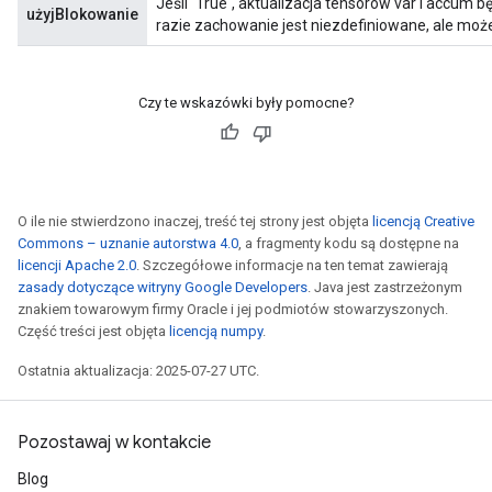
Jeśli `True`, aktualizacja tensorów var i accu
użyjBlokowanie
razie zachowanie jest niezdefiniowane, ale moż
Czy te wskazówki były pomocne?
O ile nie stwierdzono inaczej, treść tej strony jest objęta
licencją Creative
Commons – uznanie autorstwa 4.0
, a fragmenty kodu są dostępne na
licencji Apache 2.0
. Szczegółowe informacje na ten temat zawierają
zasady dotyczące witryny Google Developers
. Java jest zastrzeżonym
znakiem towarowym firmy Oracle i jej podmiotów stowarzyszonych.
Część treści jest objęta
licencją numpy
.
Ostatnia aktualizacja: 2025-07-27 UTC.
Pozostawaj w kontakcie
Blog