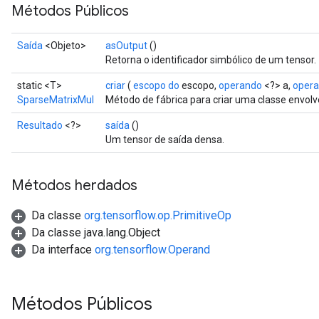
Métodos Públicos
Saída
<Objeto>
asOutput
()
Retorna o identificador simbólico de um tensor.
static <T>
criar
(
escopo do
escopo,
operando
<?> a,
oper
SparseMatrixMul
Método de fábrica para criar uma classe envo
Resultado
<?>
saída
()
Um tensor de saída densa.
Métodos herdados
Da classe
org.tensorflow.op.PrimitiveOp
Da classe java.lang.Object
Da interface
org.tensorflow.Operand
Métodos Públicos