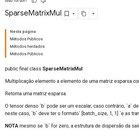
Isso foi útil?
Sparse
Matrix
Mul
Nesta página
Métodos Públicos
Métodos herdados
Métodos Públicos
public final class
SparseMatrixMul
Multiplicação elemento a elemento de uma matriz esparsa c
Retorna uma matriz esparsa.
O tensor denso `b` pode ser um escalar; caso contrário, `a` d
neste caso, `b` deve ter o formato` [batch_size, 1, 1] `e as t
NOTA
mesmo se `b` for zero, a estrutura de dispersão da sa