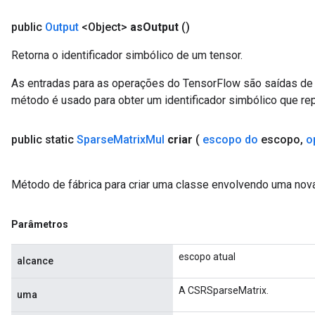
x
public
Output
<Object>
as
Output
()
Retorna o identificador simbólico de um tensor.
As entradas para as operações do TensorFlow são saídas de 
método é usado para obter um identificador simbólico que rep
public static
Sparse
Matrix
Mul
criar
(
escopo do
escopo
,
o
Método de fábrica para criar uma classe envolvendo uma nov
Parâmetros
escopo atual
alcance
A CSRSparseMatrix.
uma