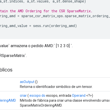
a_st
.
indices
,
 a_st
.
values
,
 a_st
.
dense_shape
)
tain the AMD Ordering for the CSR SparseMatrix.
ring_amd 
=
 sparse_csr_matrix_ops
.
sparse_matrix_ordering
ring_amd_value 
=
 sess
.
run
(
ordering_amd
)
alue` armazena o pedido AMD:` [1 2 3 0] `.
RSparseMatrix`.
licos
asOutput
()
Retorna o identificador simbólico de um tensor.
criar
(
escopo do
escopo, entrada
Operand
<?>)
deringAMD
Método de fábrica para criar uma classe envolvendo uma
SparseMatrixOrderingAMD.