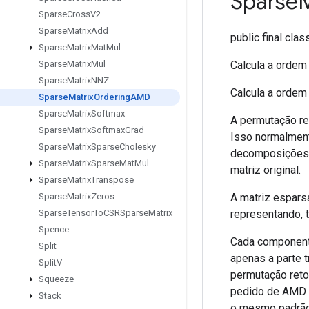
Sparse
M
Sparse
Cross
V2
Sparse
Matrix
Add
public final cla
Sparse
Matrix
Mat
Mul
Calcula a ordem
Sparse
Matrix
Mul
Sparse
Matrix
NNZ
Calcula a ordem
Sparse
Matrix
Ordering
AMD
Sparse
Matrix
Softmax
A permutação re
Sparse
Matrix
Softmax
Grad
Isso normalment
Sparse
Matrix
Sparse
Cholesky
decomposições)
Sparse
Matrix
Sparse
Mat
Mul
matriz original.
Sparse
Matrix
Transpose
A matriz esparsa
Sparse
Matrix
Zeros
representando, 
Sparse
Tensor
To
CSRSparse
Matrix
Spence
Cada componente
Split
apenas a parte t
Split
V
permutação reto
Squeeze
pedido de AMD 
Stack
o mesmo padrão