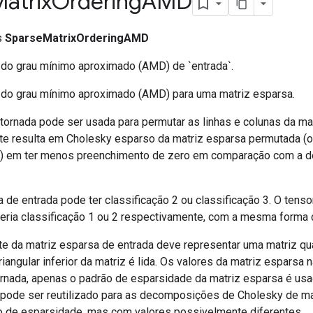
atrix
Ordering
AMD
ss
SparseMatrixOrderingAMD
 do grau mínimo aproximado (AMD) de `entrada`.
 do grau mínimo aproximado (AMD) para uma matriz esparsa.
tornada pode ser usada para permutar as linhas e colunas da mat
e resulta em Cholesky esparso da matriz esparsa permutada (o
 em ter menos preenchimento de zero em comparação com a 
 de entrada pode ter classificação 2 ou classificação 3. O tenso
teria classificação 1 ou 2 respectivamente, com a mesma forma d
 da matriz esparsa de entrada deve representar uma matriz qua
riangular inferior da matriz é lida. Os valores da matriz esparsa 
rnada, apenas o padrão de esparsidade da matriz esparsa é usad
pode ser reutilizado para as decomposições de Cholesky de m
 de esparsidade, mas com valores possivelmente diferentes.