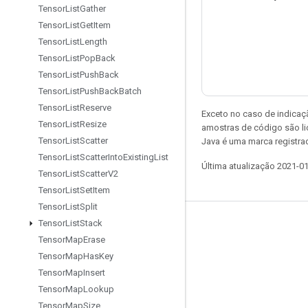
Tensor
List
Gather
Tensor
List
Get
Item
Tensor
List
Length
Tensor
List
Pop
Back
Tensor
List
Push
Back
Tensor
List
Push
Back
Batch
Tensor
List
Reserve
Exceto no caso de indicaç
Tensor
List
Resize
amostras de código são l
Tensor
List
Scatter
Java é uma marca registra
Tensor
List
Scatter
Into
Existing
List
Última atualização 2021-0
Tensor
List
Scatter
V2
Tensor
List
Set
Item
Tensor
List
Split
Tensor
List
Stack
Permanecer conectado
Tensor
Map
Erase
Blog
Tensor
Map
Has
Key
Fórum
Tensor
Map
Insert
Tensor
Map
Lookup
GitHub
Tensor
Map
Size