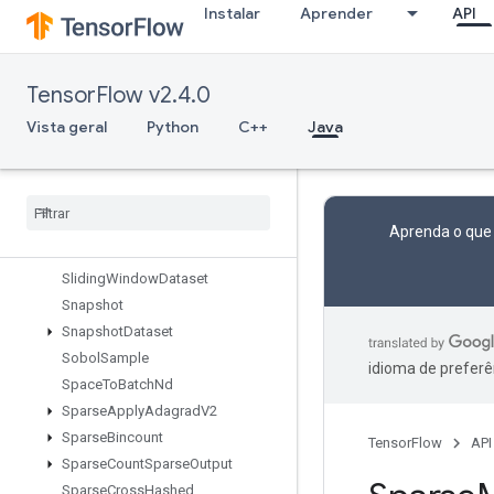
Instalar
Aprender
API
ShapeN
ShardDataset
ShuffleAndRepeatDatasetV2
TensorFlow v2.4.0
ShuffleDatasetV2
ShuffleDatasetV3
Vista geral
Python
C++
Java
ShutdownDistributedTPU
Size
Skipgram
Sleep
Dataset
Aprenda o que
Slice
Sliding
Window
Dataset
Snapshot
Snapshot
Dataset
Sobol
Sample
idioma de preferê
Space
To
Batch
Nd
Sparse
Apply
Adagrad
V2
Sparse
Bincount
TensorFlow
API
Sparse
Count
Sparse
Output
Sparse
Cross
Hashed