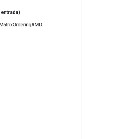
 entrada)
eMatrixOrderingAMD.