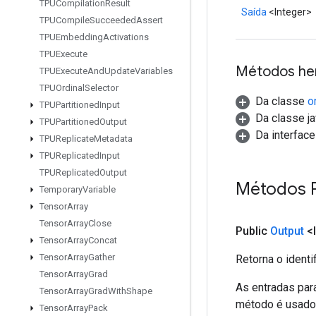
TPUCompilation
Result
Saída
<Integer>
TPUCompile
Succeeded
Assert
TPUEmbedding
Activations
TPUExecute
Métodos he
TPUExecute
And
Update
Variables
TPUOrdinal
Selector
Da classe
o
TPUPartitioned
Input
Da classe ja
TPUPartitioned
Output
Da interfac
TPUReplicate
Metadata
TPUReplicated
Input
TPUReplicated
Output
Métodos 
Temporary
Variable
Tensor
Array
Tensor
Array
Close
Public
Output
<I
Tensor
Array
Concat
Tensor
Array
Gather
Retorna o identi
Tensor
Array
Grad
As entradas par
Tensor
Array
Grad
With
Shape
método é usado p
Tensor
Array
Pack