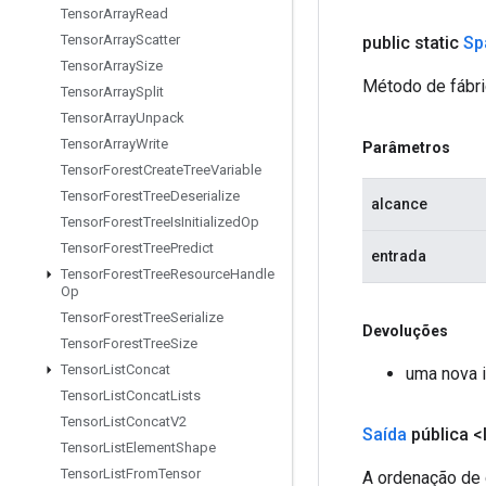
Tensor
Array
Read
Tensor
Array
Scatter
public static
Sp
Tensor
Array
Size
Método de fábri
Tensor
Array
Split
Tensor
Array
Unpack
Tensor
Array
Write
Parâmetros
Tensor
Forest
Create
Tree
Variable
Tensor
Forest
Tree
Deserialize
alcance
Tensor
Forest
Tree
Is
Initialized
Op
Tensor
Forest
Tree
Predict
entrada
Tensor
Forest
Tree
Resource
Handle
Op
Tensor
Forest
Tree
Serialize
Devoluções
Tensor
Forest
Tree
Size
Tensor
List
Concat
uma nova 
Tensor
List
Concat
Lists
Tensor
List
Concat
V2
Saída
pública <
Tensor
List
Element
Shape
Tensor
List
From
Tensor
A ordenação de 