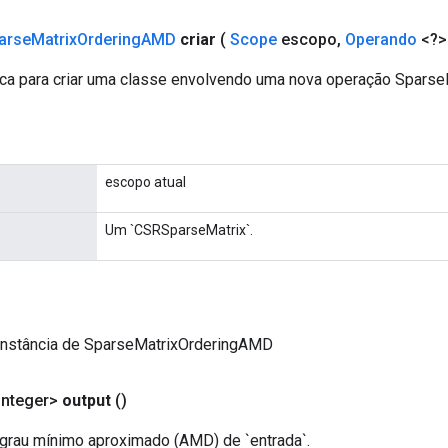
arse
Matrix
Ordering
AMD
criar
(
Scope
escopo
,
Operando
<?>
ca para criar uma classe envolvendo uma nova operação Spars
escopo atual
Um `CSRSparseMatrix`.
instância de SparseMatrixOrderingAMD
Integer>
output
()
grau mínimo aproximado (AMD) de `entrada`.