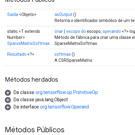
Saída
<Objeto>
asOutput
()
Retorna o identificador simbólico de um te
static <T extends
criar
(
escopo do
escopo,
operando
<?> log
Number>
Método de fábrica para criar uma classe
SparseMatrixSoftmax
SparseMatrixSoftmax.
Resultado
<?>
softmax
()
A CSRSparseMatrix.
Métodos herdados
Da classe
org.tensorflow.op.PrimitiveOp
Da classe java.lang.Object
Da interface
org.tensorflow.Operand
x
Métodos Públicos