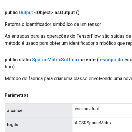
public
Output
<Object>
as
Output
()
Retorna o identificador simbólico de um tensor.
As entradas para as operações do TensorFlow são saídas de 
método é usado para obter um identificador simbólico que rep
public static
Sparse
Matrix
Softmax
create
(
escopo do
esc
tipo)
Método de fábrica para criar uma classe envolvendo uma no
Parâmetros
escopo atual
alcance
A CSRSparseMatrix.
logits