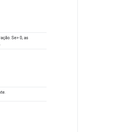
ação. Se> 0, as
.
te.