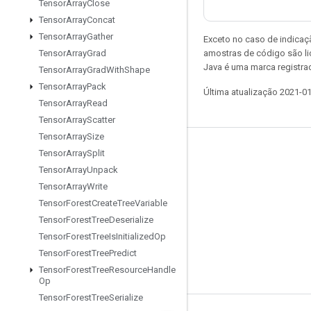
Tensor
Array
Close
Tensor
Array
Concat
Tensor
Array
Gather
Exceto no caso de indicaç
amostras de código são l
Tensor
Array
Grad
Java é uma marca registra
Tensor
Array
Grad
With
Shape
Tensor
Array
Pack
Última atualização 2021-0
Tensor
Array
Read
Tensor
Array
Scatter
Tensor
Array
Size
Permanecer conectado
Tensor
Array
Split
Tensor
Array
Unpack
Blog
Tensor
Array
Write
Fórum
Tensor
Forest
Create
Tree
Variable
Tensor
Forest
Tree
Deserialize
GitHub
Tensor
Forest
Tree
Is
Initialized
Op
Twitter
Tensor
Forest
Tree
Predict
YouTube
Tensor
Forest
Tree
Resource
Handle
Op
Tensor
Forest
Tree
Serialize