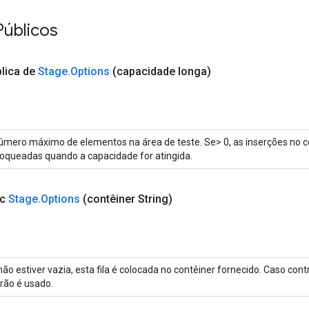
Públicos
lica de
Stage
.
Options
(capacidade longa)
úmero máximo de elementos na área de teste. Se> 0, as inserções no c
loqueadas quando a capacidade for atingida.
ic
Stage
.
Options
(contêiner String)
não estiver vazia, esta fila é colocada no contêiner fornecido. Caso cont
rão é usado.