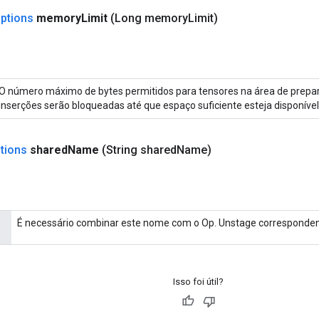
ptions
memory
Limit
(Long memory
Limit)
O número máximo de bytes permitidos para tensores na área de prepar
inserções serão bloqueadas até que espaço suficiente esteja disponível
tions
shared
Name
(String shared
Name)
É necessário combinar este nome com o Op. Unstage corresponden
Isso foi útil?