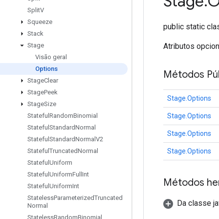
Stage
.
O
Split
V
Squeeze
public static cl
Stack
Atributos opcio
Stage
Visão geral
Options
Métodos Púb
Stage
Clear
Stage
Peek
Stage.Options
Stage
Size
Stage.Options
Stateful
Random
Binomial
Stateful
Standard
Normal
Stage.Options
Stateful
Standard
Normal
V2
Stage.Options
Stateful
Truncated
Normal
Stateful
Uniform
Stateful
Uniform
Full
Int
Métodos he
Stateful
Uniform
Int
Stateless
Parameterized
Truncated
Da classe ja
Normal
Stateless
Random
Binomial