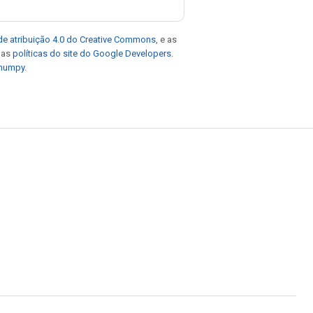
de atribuição 4.0 do Creative Commons
, e as
e as
políticas do site do Google Developers
.
 numpy
.