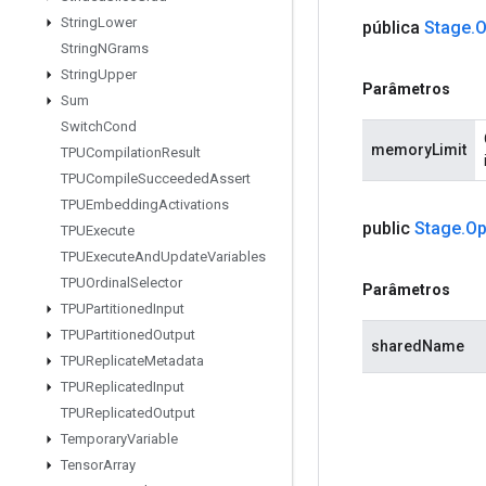
String
Lower
pública
Stage
.
O
String
NGrams
String
Upper
Parâmetros
Sum
Switch
Cond
memoryLimit
TPUCompilation
Result
TPUCompile
Succeeded
Assert
TPUEmbedding
Activations
public
Stage
.
Op
TPUExecute
TPUExecute
And
Update
Variables
TPUOrdinal
Selector
Parâmetros
TPUPartitioned
Input
TPUPartitioned
Output
sharedName
TPUReplicate
Metadata
TPUReplicated
Input
TPUReplicated
Output
Temporary
Variable
Tensor
Array