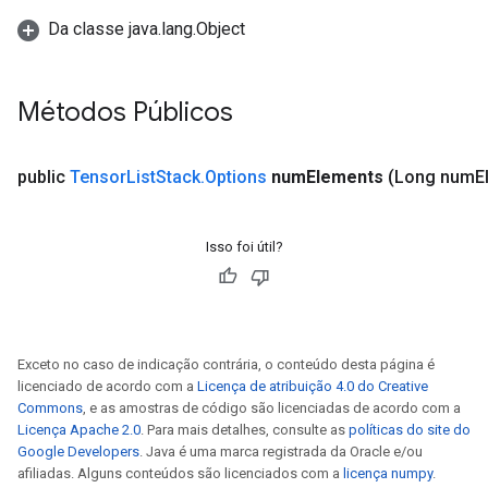
Da classe java.lang.Object
Métodos Públicos
public
Tensor
List
Stack
.
Options
num
Elements
(Long num
E
Isso foi útil?
Exceto no caso de indicação contrária, o conteúdo desta página é
licenciado de acordo com a
Licença de atribuição 4.0 do Creative
Commons
, e as amostras de código são licenciadas de acordo com a
Licença Apache 2.0
. Para mais detalhes, consulte as
políticas do site do
Google Developers
. Java é uma marca registrada da Oracle e/ou
afiliadas. Alguns conteúdos são licenciados com a
licença numpy
.