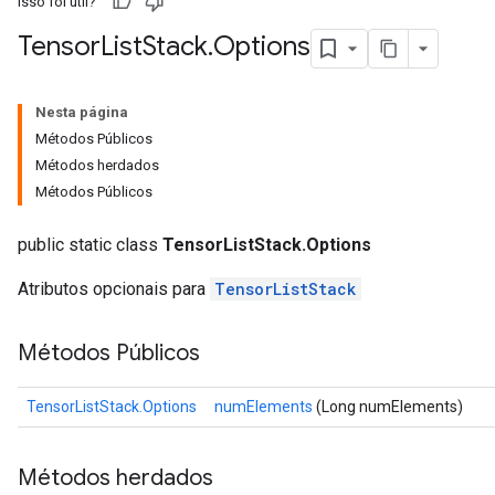
Isso foi útil?
Tensor
List
Stack
.
Options
Nesta página
Métodos Públicos
Métodos herdados
Métodos Públicos
public static class
TensorListStack.Options
Atributos opcionais para
TensorListStack
Métodos Públicos
TensorListStack.Options
numElements
(Long numElements)
Métodos herdados