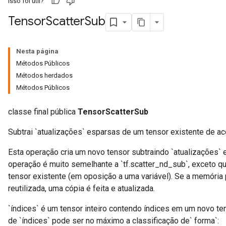
Isso foi útil?
Tensor
Scatter
Sub
Nesta página
Métodos Públicos
Métodos herdados
Métodos Públicos
classe final pública
TensorScatterSub
Subtrai `atualizações` esparsas de um tensor existente de ac
Esta operação cria um novo tensor subtraindo `atualizações` 
operação é muito semelhante a `tf.scatter_nd_sub`, exceto q
tensor existente (em oposição a uma variável). Se a memória 
reutilizada, uma cópia é feita e atualizada.
`índices` é um tensor inteiro contendo índices em um novo te
de `índices` pode ser no máximo a classificação de` forma`: