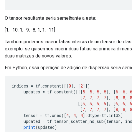
O tensor resultante seria semelhante a este:
[1, -10, 1, -9, -8, 1, 1, -11]
Também podemos inserir fatias inteiras de um tensor de clas
exemplo, se quisermos inserir duas fatias na primeira dimen
duas matrizes de novos valores.
Em Python, essa operação de adição de dispersão seria seme
indices 
=
 tf
.
constant
([[
0
],
[
2
]])
     updates 
=
 tf
.
constant
([[[
5
,
5
,
5
,
5
],
[
6
,
6
,
[
7
,
7
,
7
,
7
],
[
8
,
8
,
8
[[
5
,
5
,
5
,
5
],
[
6
,
6
,
6
[
7
,
7
,
7
,
7
],
[
8
,
8
,
8
     tensor 
=
 tf
.
ones
([
4
,
4
,
4
],
dtype
=
tf
.
int32
)
     updated 
=
 tf
.
tensor_scatter_nd_sub
(
tensor
,
 in
print
(
updated
)