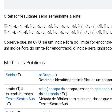
O tensor resultante seria semelhante a este:
[[[-4, -4, -4, -4], [-5, -5, -5, -5], [-6, -6, -6, -6], [-7, -7 , -7, -7]], [[1, 1,
[[-4, -4, -4, -4], [-5, -5, -5, -5], [-6, -6, -6, -6], [-7, -7 , -7, -7]], [[1, 1,
Observe que, na CPU, se um índice fora do limite for encontra
um índice fora do limite for encontrado, o índice será ignorado
Métodos Públicos
Saída
<T>
asOutput
()
Retorna o identificador simbólico de um tensor
static <T, U
criar
(
escopo do
escopo, tensor do
operando
<
extends Number>
do
operando
<T>)
TensorScatterSub
Método de fábrica para criar uma classe que
<T>
TensorScatterSub.