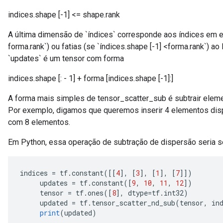
indices.shape [-1] <= shape.rank
A última dimensão de `índices` corresponde aos índices em e
forma.rank`) ou fatias (se `índices.shape [-1] <forma.rank`) ao
`updates` é um tensor com forma
indices.shape [: - 1] + forma [indices.shape [-1]:]
A forma mais simples de tensor_scatter_sub é subtrair elemen
Por exemplo, digamos que queremos inserir 4 elementos dis
com 8 elementos.
Em Python, essa operação de subtração de dispersão seria s
indices 
=
 tf
.
constant
([[
4
],
[
3
],
[
1
],
[
7
]])
     updates 
=
 tf
.
constant
([
9
,
10
,
11
,
12
])
x
     tensor 
=
 tf
.
ones
([
8
],
 dtype
=
tf
.
int32
)
     updated 
=
 tf
.
tensor_scatter_nd_sub
(
tensor
,
 in
print
(
updated
)