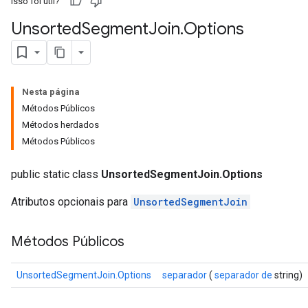
Isso foi útil?
Unsorted
Segment
Join
.
Options
Nesta página
Métodos Públicos
Métodos herdados
Métodos Públicos
public static class
UnsortedSegmentJoin.Options
Atributos opcionais para
UnsortedSegmentJoin
Métodos Públicos
UnsortedSegmentJoin.Options
separador
(
separador de
string)