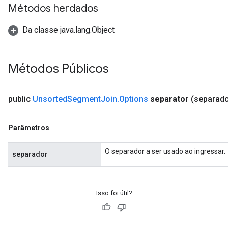
Métodos herdados
Da classe java.lang.Object
Métodos Públicos
public
Unsorted
Segment
Join
.
Options
separator
(separado
Parâmetros
O separador a ser usado ao ingressar.
separador
Isso foi útil?