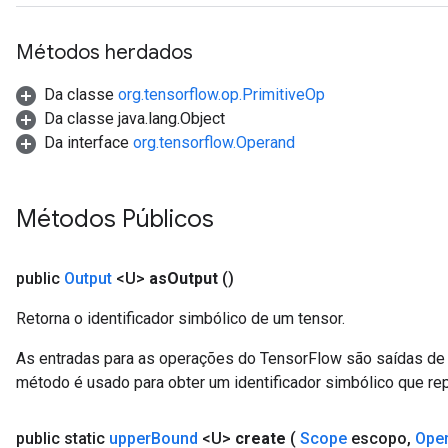
Métodos herdados
Da classe
org.tensorflow.op.PrimitiveOp
Da classe java.lang.Object
Da interface
org.tensorflow.Operand
Métodos Públicos
public
Output
<U>
as
Output
()
Retorna o identificador simbólico de um tensor.
As entradas para as operações do TensorFlow são saídas de 
método é usado para obter um identificador simbólico que rep
public static
upper
Bound
<U>
create
(
Scope
escopo
,
Ope