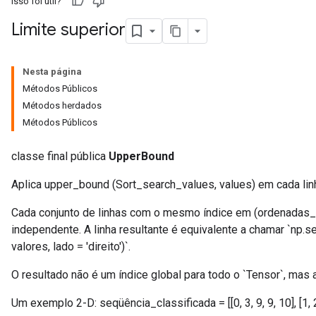
Isso foi útil?
Limite superior
Nesta página
Métodos Públicos
Métodos herdados
Métodos Públicos
classe final pública
UpperBound
Aplica upper_bound (Sort_search_values, values) em cada lin
Cada conjunto de linhas com o mesmo índice em (ordenadas_e
independente. A linha resultante é equivalente a chamar `np.
valores, lado = 'direito')`.
x
O resultado não é um índice global para todo o `Tensor`, mas 
Um exemplo 2-D: seqüência_classificada = [[0, 3, 9, 9, 10], [1, 2, 3,