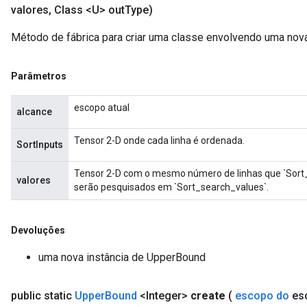
valores
,
Class <U> out
Type)
Método de fábrica para criar uma classe envolvendo uma no
Parâmetros
escopo atual
alcance
Tensor 2-D onde cada linha é ordenada.
SortInputs
Tensor 2-D com o mesmo número de linhas que `Sort_
valores
serão pesquisados ​​em `Sort_search_values`.
Devoluções
uma nova instância de UpperBound
public static
Upper
Bound
<Integer>
create
(
escopo do
es