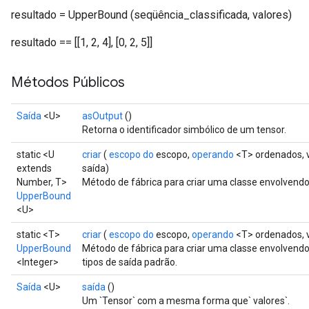
resultado = UpperBound (seqüência_classificada, valores)
resultado == [[1, 2, 4], [0, 2, 5]]
Métodos Públicos
Saída
<U>
asOutput
()
Retorna o identificador simbólico de um tensor.
static <U
criar
(
escopo do
escopo,
operando
<T> ordenados, 
extends
saída)
Number, T>
Método de fábrica para criar uma classe envolven
UpperBound
<U>
static <T>
criar
(
escopo do
escopo,
operando
<T> ordenados, 
UpperBound
Método de fábrica para criar uma classe envolve
<Integer>
tipos de saída padrão.
Saída
<U>
saída
()
Um `Tensor` com a mesma forma que` valores`.