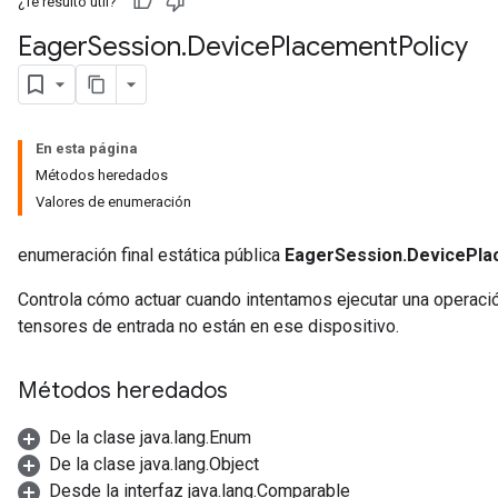
¿Te resultó útil?
Eager
Session
.
Device
Placement
Policy
En esta página
Métodos heredados
Valores de enumeración
enumeración final estática pública
EagerSession.DevicePla
Controla cómo actuar cuando intentamos ejecutar una operació
tensores de entrada no están en ese dispositivo.
Métodos heredados
De la clase java.lang.Enum
De la clase java.lang.Object
Desde la interfaz java.lang.Comparable