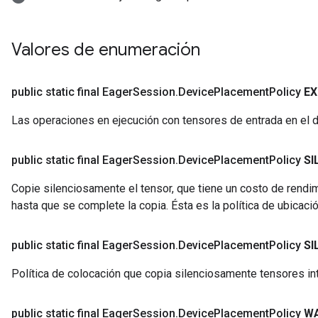
Valores de enumeración
public static final Eager
Session
.
Device
Placement
Policy
EX
Las operaciones en ejecución con tensores de entrada en el di
public static final Eager
Session
.
Device
Placement
Policy
SI
Copie silenciosamente el tensor, que tiene un costo de rendi
hasta que se complete la copia. Ésta es la política de ubicac
public static final Eager
Session
.
Device
Placement
Policy
SI
Política de colocación que copia silenciosamente tensores int
public static final Eager
Session
.
Device
Placement
Policy
W