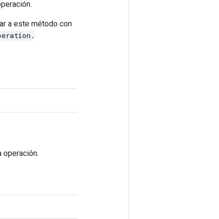
operación.
mar a este método con
peration.
a operación.