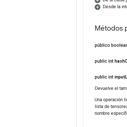
Desde la in
Métodos p
público boolea
public int
hash
public int
input
L
Devuelve el tama
Una operación ti
lista de tensore
nombre específi