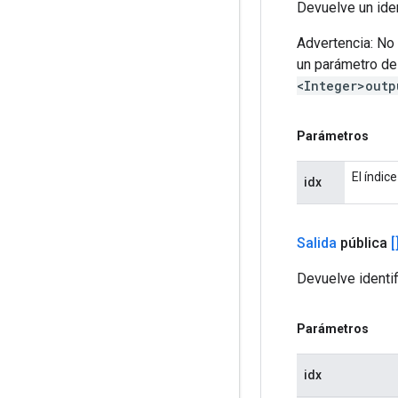
Devuelve un iden
Advertencia: No 
un parámetro de 
<Integer>outp
Parámetros
El índic
idx
Salida
pública
[
Devuelve identif
Parámetros
idx