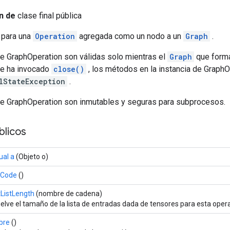
n de
clase final pública
 para una
Operation
agregada como un nodo a un
Graph
.
de GraphOperation son válidas solo mientras el
Graph
que forma
 se ha invocado
close()
, los métodos en la instancia de GraphO
lStateException
.
de GraphOperation son inmutables y seguras para subprocesos.
licos
ual a
(Objeto o)
hCode
()
tListLength
(nombre de cadena)
elve el tamaño de la lista de entradas dada de tensores para esta oper
bre
()