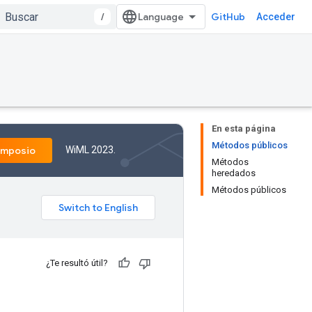
/
GitHub
Acceder
En esta página
Métodos públicos
WiML 2023.
imposio
Métodos
heredados
Métodos públicos
¿Te resultó útil?