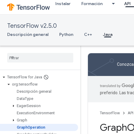
Instalar
Formación
API
TensorFlow v2.5.0
Descripción general
Python
C++
Java
Conozca 
Tensor
Flow for Java
org
.
tensorflow
Descripción general
preferido. Las tr
Data
Type
Eager
Session
Execution
Environment
TensorFlow
API
Graph
Graph
O
Graph
Operation