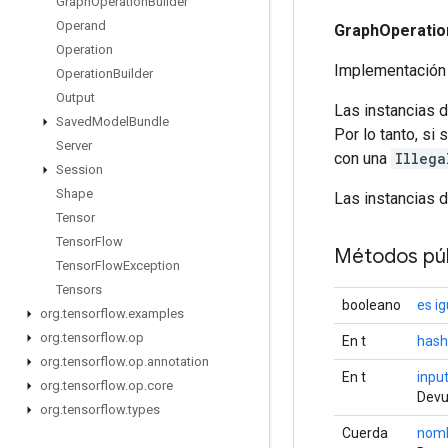
Graph
Operation
Builder
Operand
GraphOperatio
Operation
Implementación
Operation
Builder
Output
Las instancias 
Saved
Model
Bundle
Por lo tanto, si
Server
con una
Illega
Session
Shape
Las instancias 
Tensor
Tensor
Flow
Métodos púb
Tensor
Flow
Exception
Tensors
booleano
es ig
org
.
tensorflow
.
examples
org
.
tensorflow
.
op
En t
has
org
.
tensorflow
.
op
.
annotation
En t
inpu
org
.
tensorflow
.
op
.
core
Devu
org
.
tensorflow
.
types
Cuerda
nom