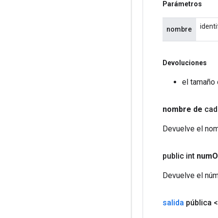
Parámetros
ident
nombre
Devoluciones
el tamaño 
nombre de
cad
Devuelve el nom
public int
num
O
Devuelve el núm
salida
pública 