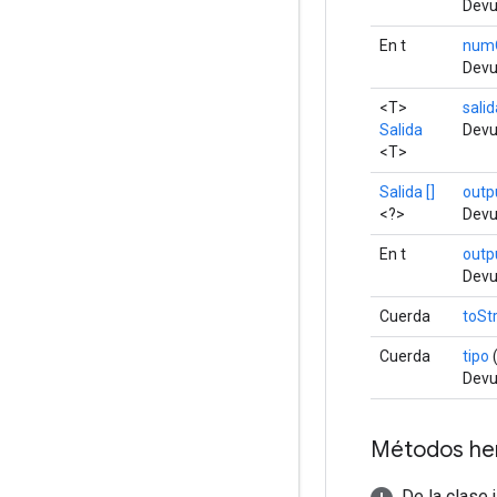
Devu
En t
num
Devu
<T>
salid
Salida
Devu
<T>
Salida []
outp
<?>
Devu
En t
outp
Devu
Cuerda
toSt
Cuerda
tipo
(
Devue
Métodos he
De la clase 