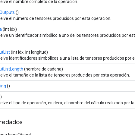
elve el nombre completo de la operación.
Outputs
()
elve el número de tensores producidos por esta operación.
a
(int idx)
elve un identificador simbólico a uno de los tensores producidos por es
utList
(int idx, int longitud)
elve identificadores simbólicos a una lista de tensores producidos por e
utListLength
(nombre de cadena)
elve el tamaño de la lista de tensores producidos por esta operación.
ring
()
)
lve el tipo de operación, es decir, el nombre del cálculo realizado por l
redados
java.lang.Object