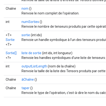
Renvoie la taille de la liste d'entrées de Tensors donnée 
Chaîne
nom
()
Renvoie le nom complet de l'opération.
int
numSorties
()
Renvoie le nombre de tenseurs produits par cette opérat
<T>
sortie
(int idx)
Sortie
Renvoie un handle symbolique à l'un des tenseurs produit
<T>
Sortie[]
liste de sortie
(int idx, int longueur)
<?>
Renvoie les handles symboliques d’une liste de tenseurs 
int
outputListLength
(nom de la chaîne)
Renvoie la taille de la liste des Tensors produits par cette
Chaîne
àChaîne
()
Chaîne
taper
()
Renvoie le type de l'opération, c'est-à-dire le nom du calc