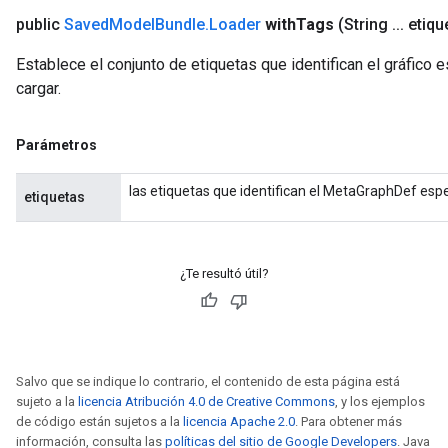
public
Saved
Model
Bundle
.
Loader
with
Tags
(String
.
.
.
etiqu
Establece el conjunto de etiquetas que identifican el gráfico
cargar.
Parámetros
las etiquetas que identifican el MetaGraphDef espe
etiquetas
¿Te resultó útil?
Salvo que se indique lo contrario, el contenido de esta página está
sujeto a la
licencia Atribución 4.0 de Creative Commons
, y los ejemplos
de código están sujetos a la
licencia Apache 2.0
. Para obtener más
información, consulta las
políticas del sitio de Google Developers
. Java