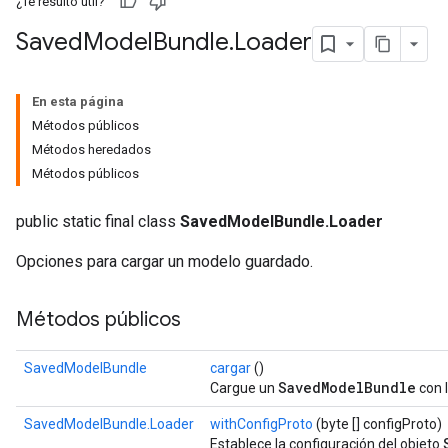
¿Te resultó útil?
Saved
Model
Bundle
.
Loader
En esta página
Métodos públicos
Métodos heredados
Métodos públicos
public static final class
SavedModelBundle.Loader
Opciones para cargar un modelo guardado.
Métodos públicos
SavedModelBundle
cargar
()
SavedModelBundle
Cargue un
con 
SavedModelBundle.Loader
withConfigProto
(byte [] configProto)
Establece la configuración del objeto