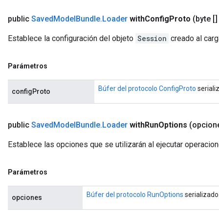
public
Saved
Model
Bundle
.
Loader
with
Config
Proto
(byte [
Establece la configuración del objeto
Session
creado al carg
Parámetros
Búfer del protocolo ConfigProto
seriali
configProto
public
Saved
Model
Bundle
.
Loader
with
Run
Options
(opcione
Establece las opciones que se utilizarán al ejecutar operacion
Parámetros
Búfer del protocolo RunOptions
serializado
opciones