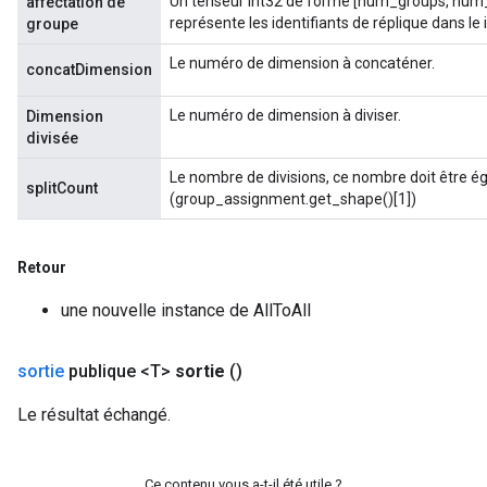
Un tenseur int32 de forme [num_groups, num_
affectation de
représente les identifiants de réplique dans l
groupe
Le numéro de dimension à concaténer.
concatDimension
Le numéro de dimension à diviser.
Dimension
divisée
Flush
Le nombre de divisions, ce nombre doit être éga
splitCount
(group_assignment.get_shape()[1])
eHandleOp
Retour
une nouvelle instance de AllToAll
ureSplit
sortie
publique <T>
sortie
()
Le résultat échangé.
Ce contenu vous a-t-il été utile ?