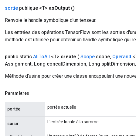
sortie
publique <T>
as
Output
()
t
Renvoie le handle symbolique d'un tenseur.
Les entrées des opérations TensorFlow sont les sorties d'une
méthode est utilisée pour obtenir un handle symbolique qui rep
public static
All
To
All
<T>
create
(
Scope
scope
,
Operand
<T
source
Assignment
,
Long concat
Dimension
,
Long split
Dimension
,
Méthode d'usine pour créer une classe encapsulant une nouvel
leOp
Paramètres
portée actuelle
portée
L'entrée locale à la somme.
saisir