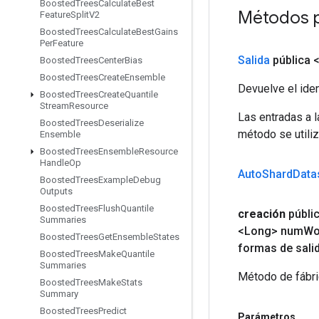
Boosted
Trees
Calculate
Best
Métodos p
Feature
Split
V2
Boosted
Trees
Calculate
Best
Gains
Per
Feature
Salida
pública 
Boosted
Trees
Center
Bias
Boosted
Trees
Create
Ensemble
Devuelve el iden
Boosted
Trees
Create
Quantile
Stream
Resource
Las entradas a 
Boosted
Trees
Deserialize
método se utiliz
Ensemble
Boosted
Trees
Ensemble
Resource
Handle
Op
Auto
Shard
Data
Boosted
Trees
Example
Debug
Outputs
Boosted
Trees
Flush
Quantile
creación
públi
Summaries
<Long> num
Wo
Boosted
Trees
Get
Ensemble
States
formas de sali
Boosted
Trees
Make
Quantile
Summaries
Método de fábri
Boosted
Trees
Make
Stats
Summary
Boosted
Trees
Predict
Parámetros