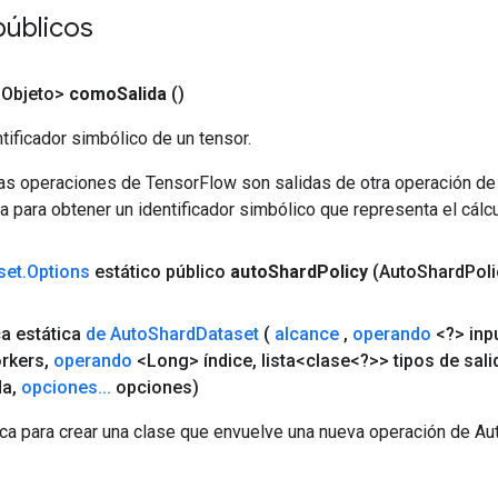
úblicos
<Objeto>
como
Salida
()
tificador simbólico de un tensor.
las operaciones de TensorFlow son salidas de otra operación de
a para obtener un identificador simbólico que representa el cálcu
set
.
Options
estático público
auto
Shard
Policy
(Auto
Shard
Poli
ca estática
de Auto
Shard
Dataset
(
alcance
,
operando
<?> inp
rkers
,
operando
<Long> índice
,
lista<clase<?>> tipos de sali
da
,
opciones
.
.
.
opciones)
ca para crear una clase que envuelve una nueva operación de Au