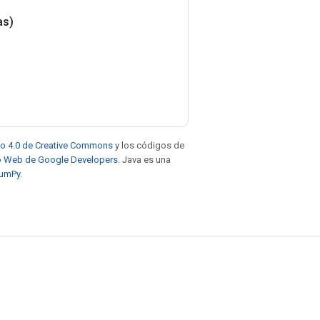
as)
to 4.0 de Creative Commons
y los códigos de
tio Web de Google Developers
. Java es una
NumPy
.