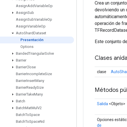
Crea un conjunt
Assign
Add
Variable
Op
devolviendo un 
Assign
Sub
automáticamente
Assign
Sub
Variable
Op
operación de fr
Assign
Variable
Op
TFRecordDatase
Auto
Shard
Dataset
Presentación
Este conjunto d
Options
Banded
Triangular
Solve
Clases anid
Barrier
Barrier
Close
clase
AutoSha
Barrier
Incomplete
Size
Barrier
Insert
Many
Barrier
Ready
Size
Métodos púb
Barrier
Take
Many
Batch
Salida
<Objeto>
Batch
Mat
Mul
V2
Batch
To
Space
Opciones estáti
Batch
To
Space
Nd
de