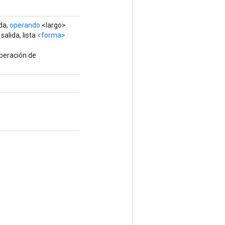
da,
operando
<largo>
salida, lista
<forma>
peración de