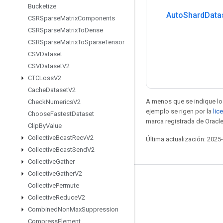
Bucketize
Auto
Shard
Data
CSRSparse
Matrix
Components
CSRSparse
Matrix
To
Dense
CSRSparse
Matrix
To
Sparse
Tensor
CSVDataset
CSVDataset
V2
CTCLoss
V2
Cache
Dataset
V2
A menos que se indique lo 
Check
Numerics
V2
ejemplo se rigen por la
lic
Choose
Fastest
Dataset
marca registrada de Oracle
Clip
By
Value
Collective
Bcast
Recv
V2
Última actualización: 2025
Collective
Bcast
Send
V2
Collective
Gather
Collective
Gather
V2
Seguir conectado
Collective
Permute
Collective
Reduce
V2
Blog
Combined
Non
Max
Suppression
Foro
Compress
Element