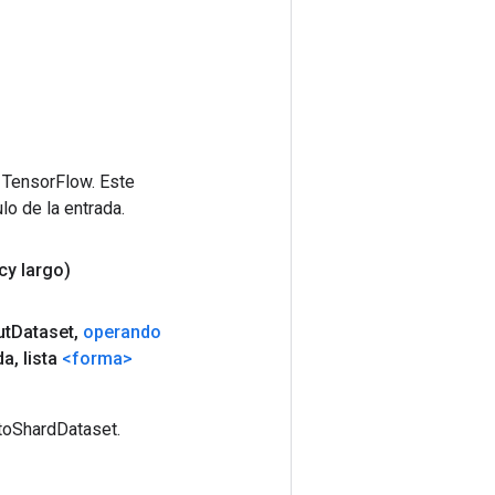
 TensorFlow. Este
lo de la entrada.
cy largo)
ut
Dataset
,
operando
da
,
lista
<forma>
toShardDataset.