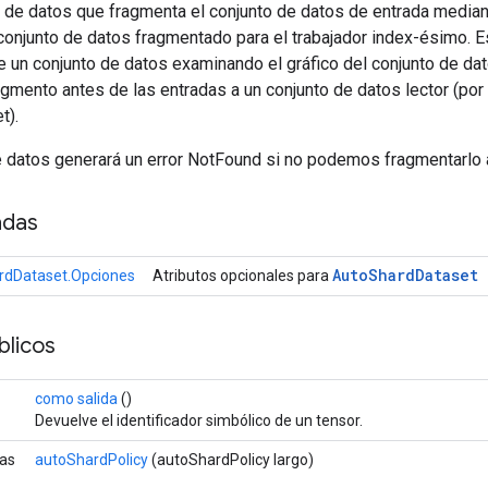
o de datos que fragmenta el conjunto de datos de entrada medi
conjunto de datos fragmentado para el trabajador index-ésimo. E
 un conjunto de datos examinando el gráfico del conjunto de dat
agmento antes de las entradas a un conjunto de datos lector (po
t).
e datos generará un error NotFound si no podemos fragmentarlo
adas
Auto
Shard
Dataset
rdDataset.Opciones
Atributos opcionales para
licos
como salida
()
Devuelve el identificador simbólico de un tensor.
cas
autoShardPolicy
(autoShardPolicy largo)