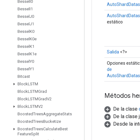
Bessel
I0
AutoShardDatas
Bessel
I1
AutoShardDatas
Bessel
J0
estático
Bessel
J1
Bessel
K0
Bessel
K0e
Bessel
K1
Salida
<?>
Bessel
K1e
Bessel
Y0
Opciones estáti
Bessel
Y1
de
AutoShardDatas
Bitcast
Block
LSTM
Block
LSTMGrad
Métodos he
Block
LSTMGrad
V2
Block
LSTMV2
De la clase
Boosted
Trees
Aggregate
Stats
De la clase 
Boosted
Trees
Bucketize
Desde la in
Boosted
Trees
Calculate
Best
Feature
Split