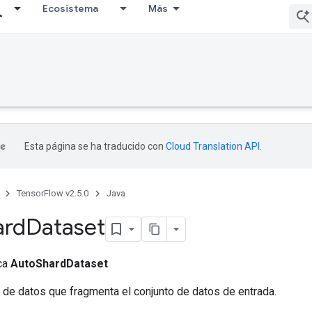
Ecosistema
Más
Esta página se ha traducido con
Cloud Translation API
.
TensorFlow v2.5.0
Java
ard
Dataset
ica
AutoShardDataset
 de datos que fragmenta el conjunto de datos de entrada.