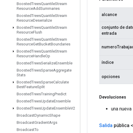
Boosted
Trees
Quantile
Stream
Resource
Add
Summaries
alcance
Boosted
Trees
Quantile
Stream
Resource
Deserialize
conjunto de dat
Boosted
Trees
Quantile
Stream
Resource
Flush
entrada
Boosted
Trees
Quantile
Stream
Resource
Get
Bucket
Boundaries
numeroTrabaja
Boosted
Trees
Quantile
Stream
Resource
Handle
Op
índice
Boosted
Trees
Serialize
Ensemble
Boosted
Trees
Sparse
Aggregate
Stats
opciones
Boosted
Trees
Sparse
Calculate
Best
Feature
Split
Boosted
Trees
Training
Predict
Devoluciones
Boosted
Trees
Update
Ensemble
una nueva 
Boosted
Trees
Update
Ensemble
V2
Broadcast
Dynamic
Shape
Broadcast
Gradient
Args
Salida
pública 
Broadcast
To