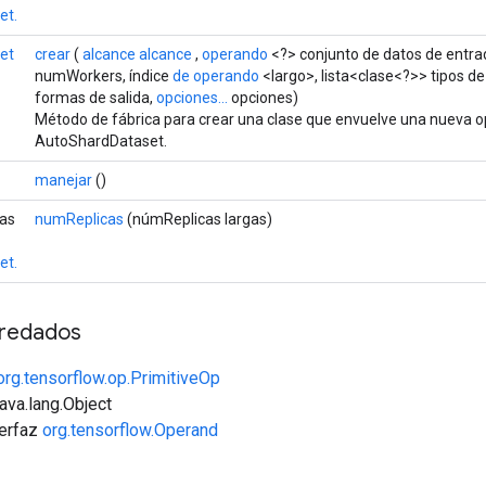
et.
et
crear
(
alcance alcance
,
operando
<?> conjunto de datos de entra
numWorkers, índice
de operando
<largo>, lista<clase<?>> tipos de 
formas de salida,
opciones...
opciones)
Método de fábrica para crear una clase que envuelve una nueva o
AutoShardDataset.
manejar
()
cas
numReplicas
(númReplicas largas)
et.
redados
org.tensorflow.op.PrimitiveOp
java.lang.Object
terfaz
org.tensorflow.Operand