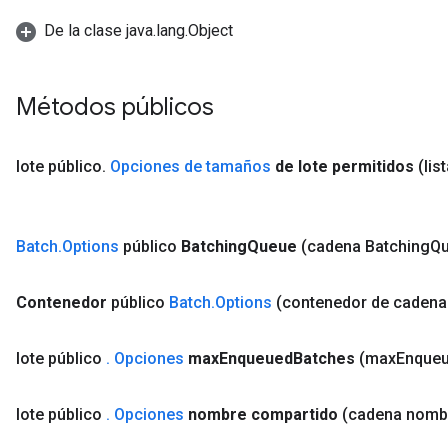
De la clase java.lang.Object
t
Métodos públicos
lote público
.
Opciones de tamaños
de lote permitidos
(lis
source
Batch
.
Options
público
Batching
Queue
(cadena Batching
Qu
leOp
Contenedor
público
Batch
.
Options
(contenedor de cadena
lote público
.
Opciones
max
Enqueued
Batches
(max
Enque
lote público
.
Opciones
nombre compartido
(cadena nomb