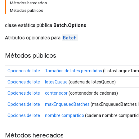
Métodos heredados
Métodos públicos
clase estática pública
Batch.Options
Atributos opcionales para
Batch
Métodos públicos
Opciones.de.lote
Tamaños de lotes permitidos
(Lista<Largo>Tama
Opciones.de.lote
lotesQueue
(cadena de lotesQueue)
Opciones.de.lote
contenedor
(contenedor de cadenas)
Opciones.de.lote
maxEnqueuedBatches
(maxEnqueuedBatches l
Opciones.de.lote
nombre compartido
(cadena nombre compartid
Métodos heredados