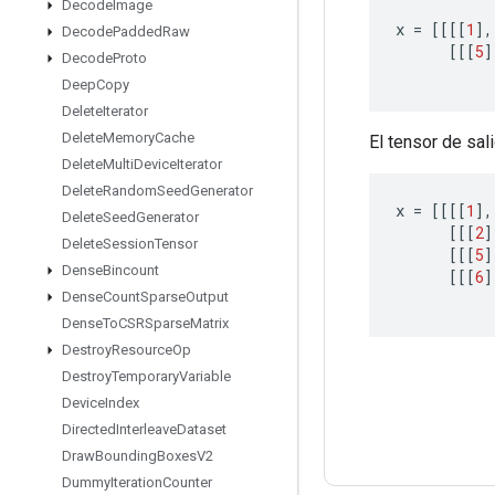
Decode
Image
x
=
[[[[
1
]
,
Decode
Padded
Raw
[[[
5
]
Decode
Proto
Deep
Copy
Delete
Iterator
Delete
Memory
Cache
El tensor de salid
Delete
Multi
Device
Iterator
Delete
Random
Seed
Generator
x
=
[[[[
1
]
,
Delete
Seed
Generator
[[[
2
]
Delete
Session
Tensor
[[[
5
]
Dense
Bincount
[[[
6
]
Dense
Count
Sparse
Output
Dense
To
CSRSparse
Matrix
Destroy
Resource
Op
Destroy
Temporary
Variable
Device
Index
Directed
Interleave
Dataset
Draw
Bounding
Boxes
V2
Dummy
Iteration
Counter