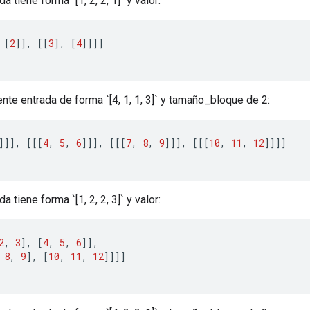
a tiene forma `[1, 2, 2, 1]` y valor:
[
2
]]
,
[[
3
]
,
[
4
]]]]
iente entrada de forma `[4, 1, 1, 3]` y tamaño_bloque de 2:
]]]
,
[[[
4
,
5
,
6
]]]
,
[[[
7
,
8
,
9
]]]
,
[[[
10
,
11
,
12
]]]]
a tiene forma `[1, 2, 2, 3]` y valor:
2
,
3
]
,
[
4
,
5
,
6
]]
,
8
,
9
]
,
[
10
,
11
,
12
]]]]