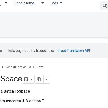
Ecosistema
Más
Esta página se ha traducido con
Cloud Translation API
.
TensorFlow v2.5.0
Java
o
Space
ica
BatchToSpace
ra tensores 4-D de tipo T.