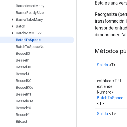
Esta es una ver
Barrier
Insert
Many
Barrier
Ready
Size
Reorganiza (perm
Barrier
Take
Many
transformación 
Batch
tensor de entra
Batch
Mat
Mul
V2
dimensiones "alt
Batch
To
Space
Batch
To
Space
Nd
Métodos púb
Bessel
I0
Bessel
I1
Salida
<T>
Bessel
J0
Bessel
J1
estático <T, U
Bessel
K0
extiende
Bessel
K0e
Número>
Bessel
K1
BatchToSpace
Bessel
K1e
<T>
Bessel
Y0
Salida
<T>
Bessel
Y1
Bitcast