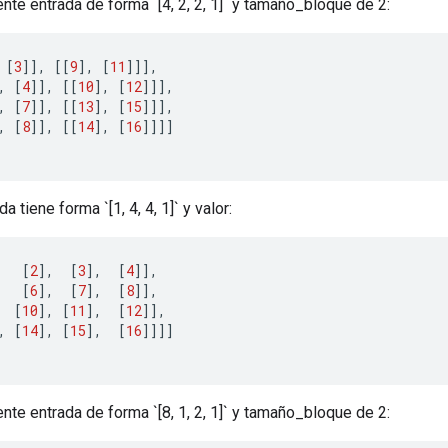
iente entrada de forma `[4, 2, 2, 1]` y tamaño_bloque de 2:
[
3
]]
,
[[
9
]
,
[
11
]]]
,
,
[
4
]]
,
[[
10
]
,
[
12
]]]
,
,
[
7
]]
,
[[
13
]
,
[
15
]]]
,
,
[
8
]]
,
[[
14
]
,
[
16
]]]]
a tiene forma `[1, 4, 4, 1]` y valor:
[
2
]
,
[
3
]
,
[
4
]]
,
[
6
]
,
[
7
]
,
[
8
]]
,
[
10
]
,
[
11
]
,
[
12
]]
,
,
[
14
]
,
[
15
]
,
[
16
]]]]
iente entrada de forma `[8, 1, 2, 1]` y tamaño_bloque de 2: