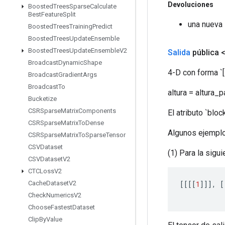
Devoluciones
Boosted
Trees
Sparse
Calculate
Best
Feature
Split
una nueva
Boosted
Trees
Training
Predict
Boosted
Trees
Update
Ensemble
Boosted
Trees
Update
Ensemble
V2
Salida
pública 
Broadcast
Dynamic
Shape
4-D con forma `[l
Broadcast
Gradient
Args
Broadcast
To
altura = altura_
Bucketize
CSRSparse
Matrix
Components
El atributo `blo
CSRSparse
Matrix
To
Dense
Algunos ejemplo
CSRSparse
Matrix
To
Sparse
Tensor
CSVDataset
(1) Para la sigu
CSVDataset
V2
CTCLoss
V2
[[[[
1
]]]
,
[
Cache
Dataset
V2
Check
Numerics
V2
Choose
Fastest
Dataset
Clip
By
Value