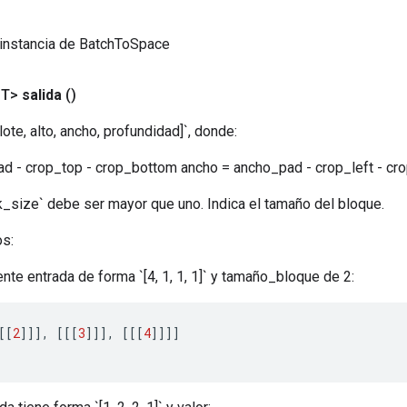
 instancia de BatchToSpace
<T>
salida
()
ote, alto, ancho, profundidad]`, donde:
pad - crop_top - crop_bottom ancho = ancho_pad - crop_left - cro
ck_size` debe ser mayor que uno. Indica el tamaño del bloque.
s:
iente entrada de forma `[4, 1, 1, 1]` y tamaño_bloque de 2:
[[
2
]]]
,
[[[
3
]]]
,
[[[
4
]]]]