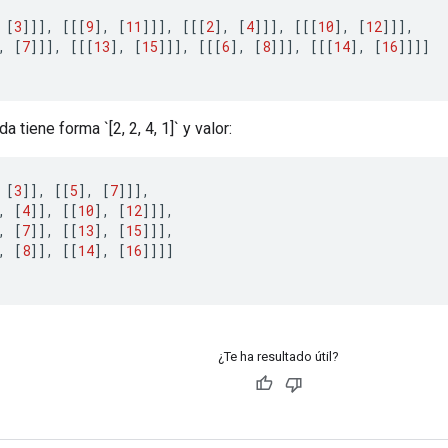
[
3
]]]
,
[[[
9
]
,
[
11
]]]
,
[[[
2
]
,
[
4
]]]
,
[[[
10
]
,
[
12
]]]
,
,
[
7
]]]
,
[[[
13
]
,
[
15
]]]
,
[[[
6
]
,
[
8
]]]
,
[[[
14
]
,
[
16
]]]]
a tiene forma `[2, 2, 4, 1]` y valor:
[
3
]]
,
[[
5
]
,
[
7
]]]
,
,
[
4
]]
,
[[
10
]
,
[
12
]]]
,
,
[
7
]]
,
[[
13
]
,
[
15
]]]
,
,
[
8
]]
,
[[
14
]
,
[
16
]]]]
¿Te ha resultado útil?