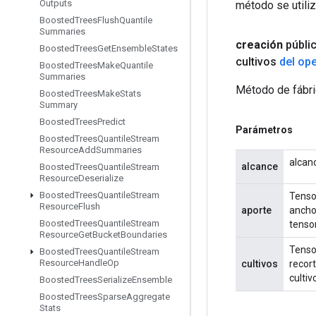
Outputs
método se utiliz
Boosted
Trees
Flush
Quantile
Summaries
creación
públi
Boosted
Trees
Get
Ensemble
States
cultivos
del op
Boosted
Trees
Make
Quantile
Summaries
Método de fábri
Boosted
Trees
Make
Stats
Summary
Boosted
Trees
Predict
Parámetros
Boosted
Trees
Quantile
Stream
Resource
Add
Summaries
alcan
alcance
Boosted
Trees
Quantile
Stream
Resource
Deserialize
Boosted
Trees
Quantile
Stream
Tenso
Resource
Flush
aporte
ancho
Boosted
Trees
Quantile
Stream
tensor
Resource
Get
Bucket
Boundaries
Tenso
Boosted
Trees
Quantile
Stream
Resource
Handle
Op
cultivos
recor
cultiv
Boosted
Trees
Serialize
Ensemble
Boosted
Trees
Sparse
Aggregate
Stats