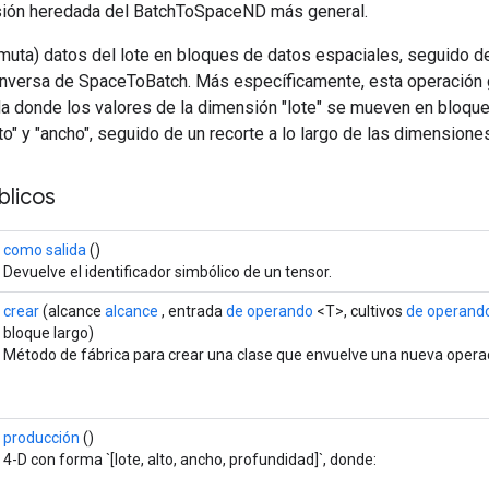
sión heredada del BatchToSpaceND más general.
uta) datos del lote en bloques de datos espaciales, seguido de 
inversa de SpaceToBatch. Más específicamente, esta operación 
da donde los valores de la dimensión "lote" se mueven en bloque
o" y "ancho", seguido de un recorte a lo largo de las dimensiones 
licos
como salida
()
Devuelve el identificador simbólico de un tensor.
crear
(alcance
alcance
, entrada
de operando
<T>, cultivos
de operand
bloque largo)
Método de fábrica para crear una clase que envuelve una nueva oper
producción
()
4-D con forma `[lote, alto, ancho, profundidad]`, donde: