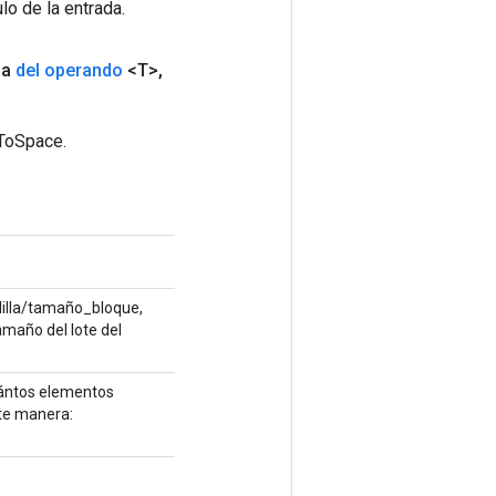
lo de la entrada.
da
del operando
<T>
,
hToSpace.
dilla/tamaño_bloque,
maño del lote del
uántos elementos
nte manera: