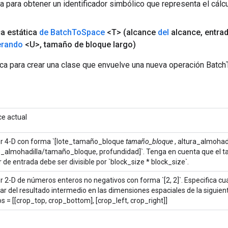
a para obtener un identificador simbólico que representa el cálcu
ca estática
de Batch
To
Space
<T>
(alcance
del
alcance
,
entra
erando
<U>
,
tamaño de bloque largo)
ca para crear una clase que envuelve una nueva operación Batc
ce actual
r 4-D con forma `[lote_tamaño_bloque
tamaño_bloque
, altura_almoha
_almohadilla/tamaño_bloque, profundidad]`. Tenga en cuenta que el ta
 de entrada debe ser divisible por `block_size * block_size`.
r 2-D de números enteros no negativos con forma `[2, 2]`. Especifica c
tar del resultado intermedio en las dimensiones espaciales de la siguie
os = [[crop_top, crop_bottom], [crop_left, crop_right]]