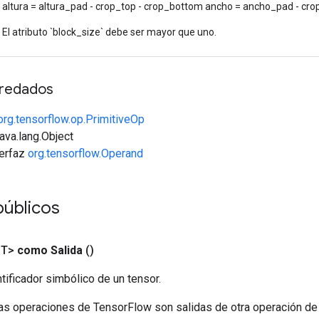
altura = altura_pad - crop_top - crop_bottom ancho = ancho_pad - crop
El atributo `block_size` debe ser mayor que uno.
redados
org.tensorflow.op.PrimitiveOp
java.lang.Object
terfaz
org.tensorflow.Operand
úblicos
<T>
como Salida
()
tificador simbólico de un tensor.
las operaciones de TensorFlow son salidas de otra operación de