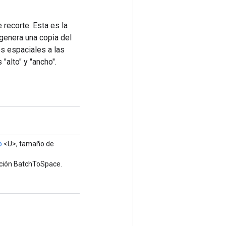
recorte. Esta es la
genera una copia del
s espaciales a las
"alto" y "ancho".
o
<U>, tamaño de
ación BatchToSpace.