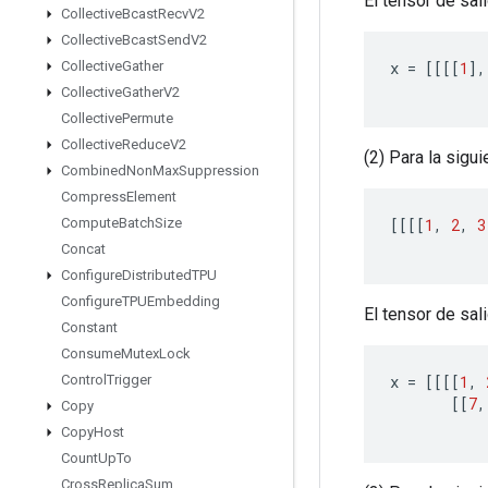
El tensor de salid
Collective
Bcast
Recv
V2
Collective
Bcast
Send
V2
x
=
[[[[
1
]
,
Collective
Gather
Collective
Gather
V2
Collective
Permute
Collective
Reduce
V2
(2) Para la sigu
Combined
Non
Max
Suppression
Compress
Element
[[[[
1
,
2
,
3
Compute
Batch
Size
Concat
Configure
Distributed
TPU
Configure
TPUEmbedding
El tensor de salid
Constant
Consume
Mutex
Lock
x
=
[[[[
1
,
Control
Trigger
[[
7
,
Copy
Copy
Host
Count
Up
To
Cross
Replica
Sum