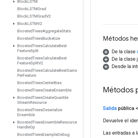
Block
LSTM
Block
LSTMGrad
Block
LSTMGrad
V2
Block
LSTMV2
Boosted
Trees
Aggregate
Stats
Métodos he
Boosted
Trees
Bucketize
Boosted
Trees
Calculate
Best
Feature
Split
De la clase
Boosted
Trees
Calculate
Best
De la clase 
Feature
Split
V2
Desde la in
Boosted
Trees
Calculate
Best
Gains
Per
Feature
Boosted
Trees
Center
Bias
Métodos p
Boosted
Trees
Create
Ensemble
Boosted
Trees
Create
Quantile
Stream
Resource
Salida
pública 
Boosted
Trees
Deserialize
Ensemble
Devuelve el iden
Boosted
Trees
Ensemble
Resource
Handle
Op
Las entradas a 
Boosted
Trees
Example
Debug