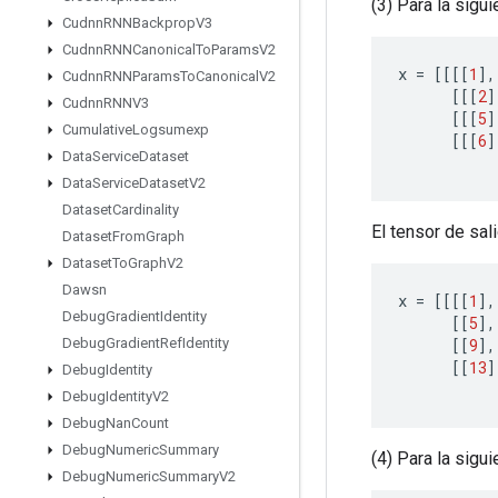
(3) Para la sigu
Cudnn
RNNBackprop
V3
Cudnn
RNNCanonical
To
Params
V2
x
=
[[[[
1
]
,
Cudnn
RNNParams
To
Canonical
V2
[[[
2
]
Cudnn
RNNV3
[[[
5
]
Cumulative
Logsumexp
[[[
6
]
Data
Service
Dataset
Data
Service
Dataset
V2
Dataset
Cardinality
El tensor de salid
Dataset
From
Graph
Dataset
To
Graph
V2
Dawsn
x
=
[[[[
1
]
,
Debug
Gradient
Identity
[[
5
]
,
[[
9
]
,
Debug
Gradient
Ref
Identity
[[
13
]
Debug
Identity
Debug
Identity
V2
Debug
Nan
Count
Debug
Numeric
Summary
(4) Para la sigu
Debug
Numeric
Summary
V2