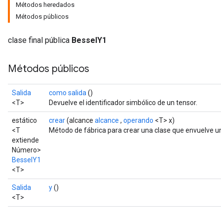
Métodos heredados
Métodos públicos
clase final pública
BesselY1
Métodos públicos
Salida
como salida
()
t
<T>
Devuelve el identificador simbólico de un tensor.
estático
crear
(alcance
alcance
,
operando
<T> x)
<T
Método de fábrica para crear una clase que envuelve u
extiende
Número>
BesselY1
source
<T>
Salida
y
()
<T>
leOp