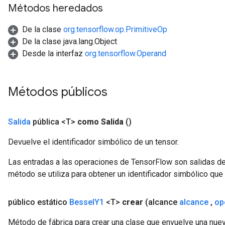
Métodos heredados
De la clase
org.tensorflow.op.PrimitiveOp
De la clase java.lang.Object
Desde la interfaz
org.tensorflow.Operand
Métodos públicos
Salida
pública <T>
como Salida
()
Flush
Devuelve el identificador simbólico de un tensor.
Las entradas a las operaciones de TensorFlow son salidas de
eHandleOp
método se utiliza para obtener un identificador simbólico que 
público estático
Bessel
Y1
<T>
crear
(alcance
alcance
,
op
ureSplit
Método de fábrica para crear una clase que envuelve una nue