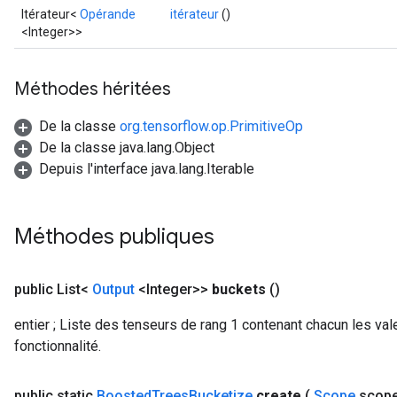
Itérateur<
Opérande
itérateur
()
<Integer>>
Méthodes héritées
Flush
De la classe
org.tensorflow.op.PrimitiveOp
De la classe java.lang.Object
eHandleOp
Depuis l'interface java.lang.Iterable
ureSplit
Méthodes publiques
public List<
Output
<Integer>>
buckets
()
entier ; Liste des tenseurs de rang 1 contenant chacun les va
fonctionnalité.
public static
Boosted
Trees
Bucketize
create
(
Scope
scop