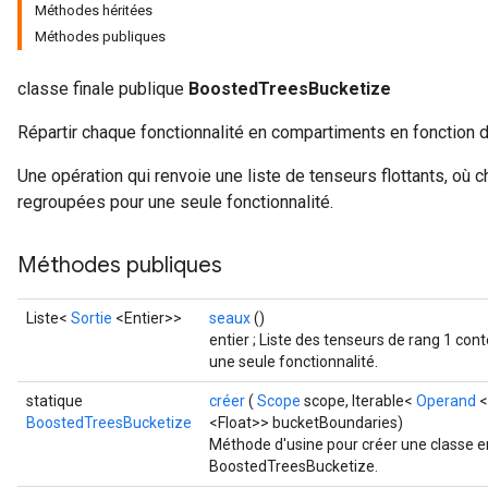
Méthodes héritées
t
Méthodes publiques
classe finale publique
BoostedTreesBucketize
Répartir chaque fonctionnalité en compartiments en fonction 
Une opération qui renvoie une liste de tenseurs flottants, où 
source
regroupées pour une seule fonctionnalité.
Méthodes publiques
leOp
Liste<
Sortie
<Entier>>
seaux
()
entier ; Liste des tenseurs de rang 1 co
une seule fonctionnalité.
statique
créer
(
Scope
scope, Iterable<
Operand
<
BoostedTreesBucketize
<Float>> bucketBoundaries)
Méthode d'usine pour créer une classe e
BoostedTreesBucketize.