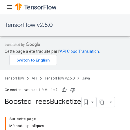
TensorFlow v2.5.0
Cette page a été traduite par l'
API Cloud Translation
.
TensorFlow
API
TensorFlow v2.5.0
Java
Ce contenu vous a-t-il été utile ?
Boosted
Trees
Bucketize
Sur cette page
Méthodes publiques